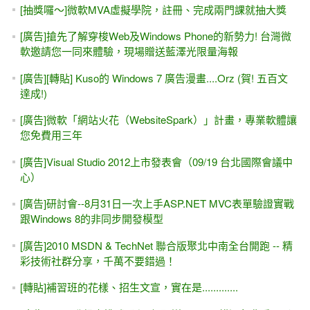
[抽獎囉～]微軟MVA虛擬學院，註冊、完成兩門課就抽大獎
[廣告]搶先了解穿梭Web及Windows Phone的新勢力! 台灣微
軟邀請您一同來體驗，現場贈送藍澤光限量海報
[廣告][轉貼] Kuso的 Windows 7 廣告漫畫....Orz (賀! 五百文
達成!)
[廣告]微軟「網站火花（WebsiteSpark）」計畫，專業軟體讓
您免費用三年
[廣告]Visual Studio 2012上市發表會（09/19 台北國際會議中
心）
[廣告]研討會--8月31日一次上手ASP.NET MVC表單驗證實戰
跟Windows 8的非同步開發模型
[廣告]2010 MSDN & TechNet 聯合版聚北中南全台開跑 -- 精
彩技術社群分享，千萬不要錯過！
[轉貼]補習班的花樣、招生文宣，實在是.............