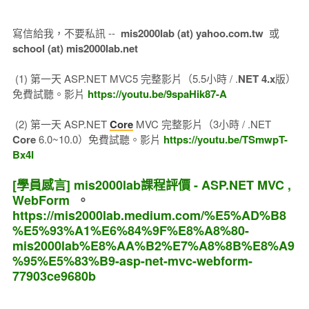
寫信給我，不要私訊 --
mis2000lab (at) yahoo.com.tw
或
school (at) mis2000lab.net
(1) 第一天 ASP.NET MVC5 完整影片（5.5小時 / .
NET 4.x
版）
免費試聽。影片
https://youtu.be/9spaHik87-A
(2) 第一天 ASP.NET
Core
MVC 完整影片（3小時 / .NET
Core
6.0~10.0）免費試聽。影片
https://youtu.be/TSmwpT-
Bx4I
[學員感言] mis2000lab課程評價 - ASP.NET MVC ,
WebForm
。
https://mis2000lab.medium.com/%E5%AD%B8
%E5%93%A1%E6%84%9F%E8%A8%80-
mis2000lab%E8%AA%B2%E7%A8%8B%E8%A9
%95%E5%83%B9-asp-net-mvc-webform-
77903ce9680b