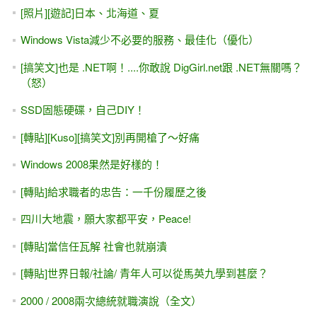
[照片][遊記]日本、北海道、夏
Windows Vista減少不必要的服務、最佳化（優化）
[搞笑文]也是 .NET啊！....你敢說 DigGirl.net跟 .NET無關嗎？
（怒）
SSD固態硬碟，自己DIY！
[轉貼][Kuso][搞笑文]別再開槍了～好痛
Windows 2008果然是好樣的！
[轉貼]給求職者的忠告：一千份履歷之後
四川大地震，願大家都平安，Peace!
[轉貼]當信任瓦解 社會也就崩潰
[轉貼]世界日報/社論/ 青年人可以從馬英九學到甚麼？
2000 / 2008兩次總統就職演說（全文）