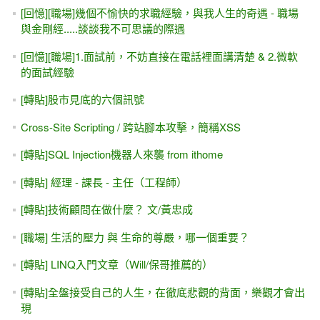
[回憶][職場]幾個不愉快的求職經驗，與我人生的奇遇 - 職場
與金剛經.....談談我不可思議的際遇
[回憶][職場]1.面試前，不妨直接在電話裡面講清楚 & 2.微軟
的面試經驗
[轉貼]股市見底的六個訊號
Cross-Site Scripting / 跨站腳本攻擊，簡稱XSS
[轉貼]SQL Injection機器人來襲 from ithome
[轉貼] 經理 - 課長 - 主任（工程師）
[轉貼]技術顧問在做什麼？ 文/黃忠成
[職場] 生活的壓力 與 生命的尊嚴，哪一個重要？
[轉貼] LINQ入門文章（Will/保哥推薦的）
[轉貼]全盤接受自己的人生，在徹底悲觀的背面，樂觀才會出
現