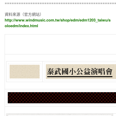
===============================================
資料來源（官方網站）
http://www.windmusic.com.tw/shop/edm/edm1203_taiwu/s
oloedm/index.html