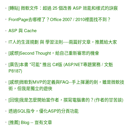
[轉貼] 微軟文件：超過 25 個改善 ASP 效能和樣式的訣竅
FrontPage去哪裡了？Office 2007 / 2010裡面找不到？
ASP 與 Cache
IT人的生涯規劃 與 學習法則----兩篇好文章，推薦給大家
[感想]Second Thought，給自己重新審思的機會
[廣告]本書 "可能" 推出 C#版 (ASP.NET專題實務 / 文魁
P8187)
[感想]微軟對MVP的定義與FAQ--手上揮灑的劍，雖是微軟技
術，但我是獨立的遊俠
[回憶]我是怎麼開始當作者，撰寫電腦書的？(作者的甘苦談)
透過SQL指令，優化ASP的分頁功能
[推薦] Blog -- 豈有文章