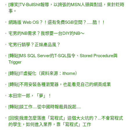
[爆笑]TV-BullShit報導，以誇張的MSN人頭與對話，來針貶時
事。
網路版 Web OS？！還有免費5GB空間？.....酷！！
宅男的NB需求？我想要一台DIY的NB～
宅男行銷學？正妹產品風？
[轉貼]MS SQL Server的T-SQL指令、Stored Procedure與
Trigger
[轉貼]IT虛擬化（資料來源：ithome）
[轉貼]不用安裝各種瀏覽器，也能看見自己的網頁成果
本田宗一郎，「夢」！
[轉貼]談工作....從中國時報裁員說起....
[回憶]我是怎麼落進「寫程式」這個大火坑的？...不會寫程式
的學生，如何進入業界，靠「寫程式」工作