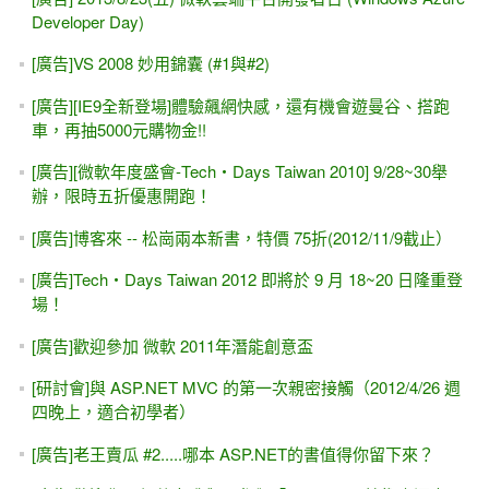
Developer Day)
[廣告]VS 2008 妙用錦囊 (#1與#2)
[廣告][IE9全新登場]體驗飆網快感，還有機​會遊曼谷、搭跑
車，再​抽5000元購物金!​!
[廣告][微軟年度盛會-Tech‧Days Taiwan 2010] 9/28~30舉
辦，限時五折優惠開跑！
[廣告]博客來 -- 松崗兩本新書，特價 75折(2012/11/9截止）
[廣告]Tech‧Days Taiwan 2012 即將於 9 月 18~20 日隆重登
場！
[廣告]歡迎參加 微軟 2011年潛能創意盃
[研討會]與 ASP.NET MVC 的第一次親密接觸（2012/4/26 週
四晚上，適合初學者）
[廣告]老王賣瓜 #2.....哪本 ASP.NET的書值得你留下來？