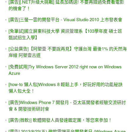
[廣告][.NET升級大挑戰] 延長加碼送! 不要再錯過免費看電影
的機會了！
[廣告]三螢一雲的開發平台 - Visual Studio 2010 上市發表會
[免筆試]國立屏東科技大學 資訊管理系【103學年度 碩士班
甄試招生入學】
[公益廣告]【阿塱壹 不要說再見】守護台灣 最後1% 的天然海
岸線 阿塱壹古道
[免費試用]Try Windows Server 2012 right now on Windows
Azure
[how-to 懶人包]Windows 8 輕鬆上手，好玩好用的功能秘訣
懶人包大全！
[廣告]Windows Phone 7 開發月 - 亞太區開發者經驗交流研討
會 & 開發技術研討會
[廣告(微軟)] 軟體開發人員發達鑑定團，等您來參加！
[廣告] 2013/8/23(五) 微軟雲端平台開發者日 (Windows Azure