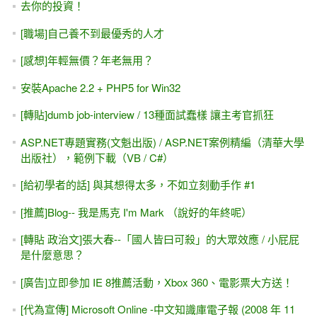
去你的投資！
[職場]自己養不到最優秀的人才
[感想]年輕無價？年老無用？
安裝Apache 2.2 + PHP5 for Win32
[轉貼]dumb job-interview / 13種面試蠢樣 讓主考官抓狂
ASP.NET專題實務(文魁出版) / ASP.NET案例精編（清華大學
出版社），範例下載（VB / C#）
[給初學者的話] 與其想得太多，不如立刻動手作 #1
[推薦]Blog-- 我是馬克 I'm Mark （說好的年終呢）
[轉貼 政治文]張大春--「國人皆曰可殺」的大眾效應 / 小屁屁
是什麼意思？
[廣告]立即參加 IE 8推薦活動，Xbox 360、電影票大方送！
[代為宣傳] Microsoft Online -中文知識庫電子報 (2008 年 11