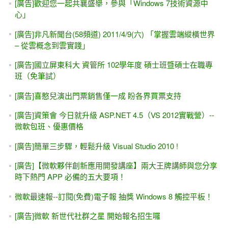
[廣告]歡迎您一起共襄盛舉，參與「Windows 7技術資源中
心」
[廣告]非凡新聞台(58頻道) 2011/4/9(六) 「掌握雲端縱橫世界
– 從雲概念到雲實踐」
[廣告]國立屏東科大 資管所 102學年度 碩士班暨碩士在職專
班（免筆試）
[廣告]喜憨兒演出門票銷售僅一成 盼各界買票支持
[廣告]資策會 今日就升級 ASP.NET 4.5（VS 2012實戰營）--
微軟包班、優惠價格
[廣告]簡單三步驟，輕鬆升級 Visual Studio 2010 !
[廣告]【微軟夥伴創新應用開發講座】兩大王牌講師與您分享
時下熱門 APP 必備的五大要項！
微軟最速報--訂閱(免費)電子報 抽獎 Windows 8 觸控平板！
[廣告]微軟 新世代社群之星 開始報名招生囉