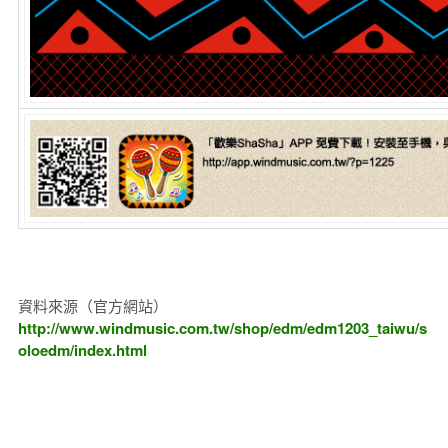
資料來源（官方網站）
http://www.windmusic.com.tw/shop/edm/edm1203_taiwu/s
oloedm/index.html