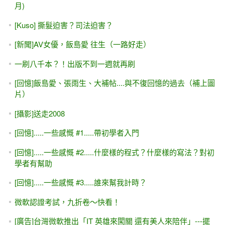
月)
[Kuso] 撕髮迫害？司法迫害？
[新聞]AV女優，飯島愛 往生（一路好走）
一刷八千本？！出版不到一週就再刷
[回憶]飯島愛、張雨生、大補帖....與不復回憶的過去（補上圖
片）
[攝影]送走2008
[回憶].....一些感慨 #1.....帶初學者入門
[回憶].....一些感慨 #2.....什麼樣的程式？什麼樣的寫法？對初
學者有幫助
[回憶].....一些感慨 #3.....誰來幫我計時？
微軟認證考試，九折卷～快看！
[廣告]台灣微軟推出「IT 英雄來闖關 還有美人來陪伴」---擺