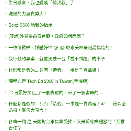
生日感言，我也變成「怪叔叔」了
洗腦的力量真偉大！
Benz S600 給我的啟示
[笑話]外資拼命賣台股，政府如何因應？
一整個歡樂，媒體好神 @_@ 原來美林是阿扁搞垮的！
執行軟體專案，就像駕駛一台「看不到路」的車子....
什麼都是假的....只有「造假」一事是千真萬確！
課程心得 Tech.Ed 2008 in Taiwan(手機版)
[今日最好笑]走了一個謀財的，來了一個害命的....
什麼都是假的....只有「造假」一事是千真萬確！#2 ----德森密
奶粉，廣告大預言！
各執一詞 之 美國對台軍售案受挫，又是藍綠媒體惡鬥？互推
責任？