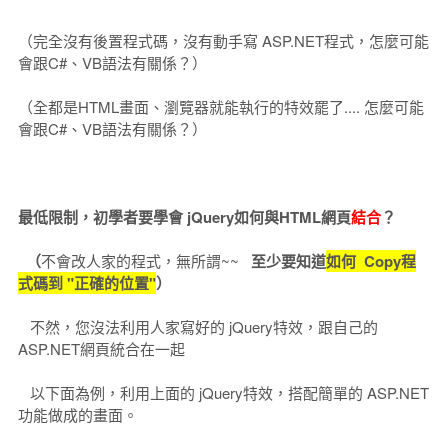
（完全沒有後置程式碼，沒有動手寫 ASP.NET程式，怎麼可能
會跟C#、VB語法有關係？）
（全都是HTML畫面、瀏覽器就能執行的特效罷了.... 怎麼可能
會跟C#、VB語法有關係？）
最低限制，初學者要學會 jQuery如何與HTML網頁
結合
？
（
不會改人家的程式，無所謂~~
至少要知道
如何 Copy程
式碼到 "正確的位置"
）
不然，您沒法利用人家寫好的 jQuery特效，跟自己的
ASP.NET網頁統合在一起
以下面為例，利用上面的 jQuery特效，搭配簡單的 ASP.NET
功能做成的畫面。