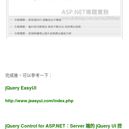
完成後，可以參考一下：
jQuery EasyUI
http://www.jeasyui.com/index.php
jQuery Control for ASP.NET：Server 端的 jQuery UI 控