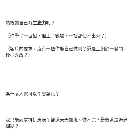
然後讓自己有
生產力
呢？
（你學了一百招，但上了戰場，一招都使不出來？）
（客戶的要求，沒有一個你能自己做到？還是上網逐一發問、
抄抄改改？）
為什麼人家可以千變萬化？
我只能到處拼拼湊湊？卻還天天加班、做不完？最後還是迷迷
糊糊？