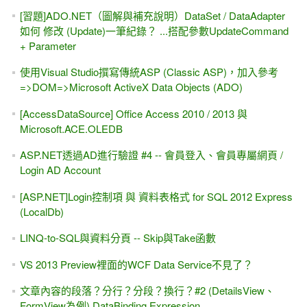
飽。
安裝與下載 VS2022，x64打造的IDE開發工具 (.NET Core 6
MVC)
[習題]ASP.NET的 簡易投票區 #7--直立的長條圖（VB範例）
ASP.NET網頁播放音效（音樂）
[習題]ASP.NET動態加入控制項 -- 動態加入TextBox，每寫完
一格會自動跳去(.Focus()方法)下一格
[範例下載]ASP.NET專題實務 / 博碩出版
[習題]上集 Ch 14-4 撰寫ADO.NET DataReader的分頁程式
#3（搭配SQL 2012指令 OFFSET...FETCH）
ASP.NET與 JavaScript -- ClientScriptManager 類別
[習題]ASP.NET 讀取 PDF檔案、轉成 TXT文字檔
ASP.NET 2.0二十個實用小範例