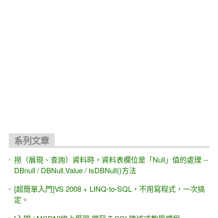
關聯文章
[課程大綱]ASP.NET入門實戰班(五週) -- 上課流程大公開、與
書本的對照
[習題]GridView樣版內部，改用
CheckBox/Radio/DropDownList（單/複選）控制項，取代
TextBox #0--基礎篇（上集 第八章）
[習題]動態新增 DropDownList或 ListBox底下的新項目