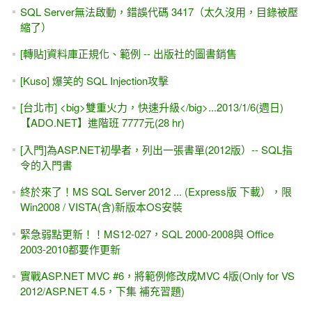
的首頁
[入門的危機]從 "用功的" ASP.NET初學者談起......
[.NET 4.5]GridView自訂分頁的新屬性，AllowCustomPaging
與 VirtualItemCount #2 範例 - DataReader +資料庫分頁
ASP.NET -IIS 與 檔案上傳的安全設定
[全文下載/試讀]補充，上集Ch. 3 -- ImageMap控制項（影像
地圖） #1
[C#] ADO.NET #3-1 (GridView + DataReader +
SqlCommand)完全手寫、後置程式碼
GridView密技#6--- [主細表 / 主表明細]大腸包小腸的另一種版
本
ADO.NET #11 自己控制SqlDataSource的例外狀況
列出本機（localhost）的使用者帳號（User Account） #2 --
Using DirectoryEntry