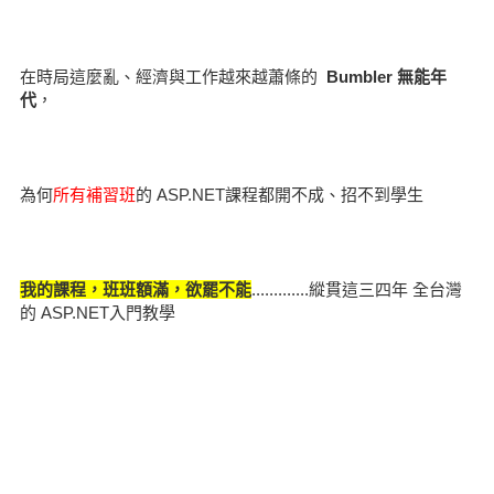
在時局這麼亂、經濟與工作越來越蕭條的
Bumbler 無能年
代
，
為何
所有補習班
的 ASP.NET課程都開不成、招不到學生
我的課程，班班額滿，欲罷不能
.............縱貫這三四年 全台灣
的 ASP.NET入門教學