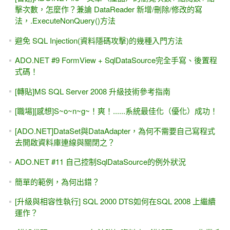
補習班（學校）專用書 -- ASP.NET學習教材、核心教材
(2013年底的出書計畫)
[習題] 補充上集Ch.14--自己撰寫SqlDataSource「新增資
料」，並採用參數(InsertParameters)
[習題]ADO.NET，兩個TextBox欄位作相互查詢 （附AJAX範
例）
[給初學者的話] IT世界裡面，沒有一本搞定的「初學者聖經」
[勘誤]VS 2013因為ASP.NET FriendlyURLs（易記URL）產生
錯誤 -- 跨網頁張貼（Cross-Page Posting），微軟稱為「跨
網頁公布」
推薦文章--[入門經驗談]買幾本ASP.NET for C#的書就代表懂
C#？？
Web Service入門 #3，[小改版] 呼叫現成的Web Service 給我
的程式來用