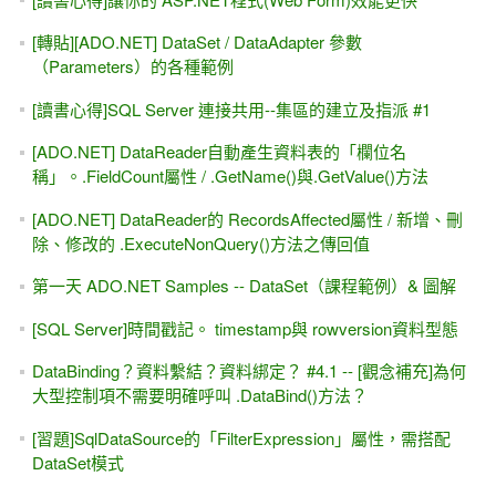
[第一波]獎品出爐....加入MIS2000Lab. 臉書(fb) 與 Google+
(g+)，送書！
MD5，好用的編碼加密程式。各種程式語言都有喔～（賀！
百文達成）
[習題]下集(ASP.NET專題實務 II) -- Ch 16. Dynamic Data網站
for VS 2010
ASP.NET轉成PDF檔輸出 (iTextSharp相關範例)
[GridView] 資料繫結運算式？或是RowDataBound事件來作？
[VB / C#] List 排序(sort)的作法 from 微軟msdn網站
[廣告]研討會--8月31日一次上手ASP.NET MVC表單驗證實戰
跟Windows 8的非同步開發模型
WCF 新手入門 #3 -- 撰寫Client端程式，引用WCF (如何呼叫
WSDL ?)
[YouTube線上教學] -- MIS2000 Lab.開始提供 ASP.NET 線上