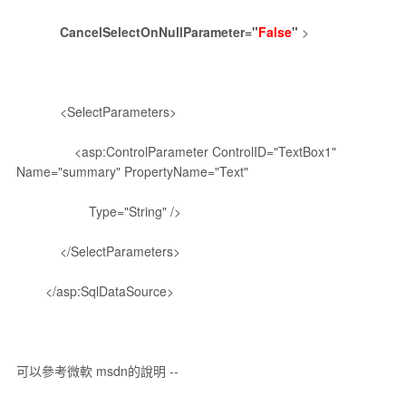
CancelSelectOnNullParameter="
False
"
>
<SelectParameters>
<asp:ControlParameter ControlID="TextBox1"
Name="summary" PropertyName="Text"
Type="String" />
</SelectParameters>
</asp:SqlDataSource>
可以參考微軟 msdn的說明 --