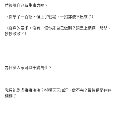
然後讓自己有
生產力
呢？
（你學了一百招，但上了戰場，一招都使不出來？）
（客戶的要求，沒有一個你能自己做到？還是上網逐一發問、
抄抄改改？）
為什麼人家可以千變萬化？
我只能到處拼拼湊湊？卻還天天加班、做不完？最後還是迷迷
糊糊？