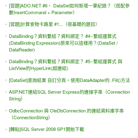
Ch.10-3-2 .FindControl()方法的補充範例 -- ASP.NET 專題實
務(上集 )
[IT邦幫忙]鐵人賽 -- MIS2000 Lab，我的IT人生與職場--從零
開始的前十五年 與 我的微創業
[youtube影片] ASP.NET - Model Binding 從MVC到Web Form
都可使用
這就是我們的學校教出來的 [程式設計].....Orz 兼論 [教學]與
[良心]
Model Binding入門、簡介、初試身手 #1 -- 搭配ASP.NET
Web Form (不使用EF)
上集 Ch.10 -- .Controls() / .Controls[]的補充範例 #1
[習題]自訂ASP.NET日曆控制項（Calendar）的日期--個人行
事曆
[習題]String.Format()，裡面的 {0}與{1}是什麼意思？