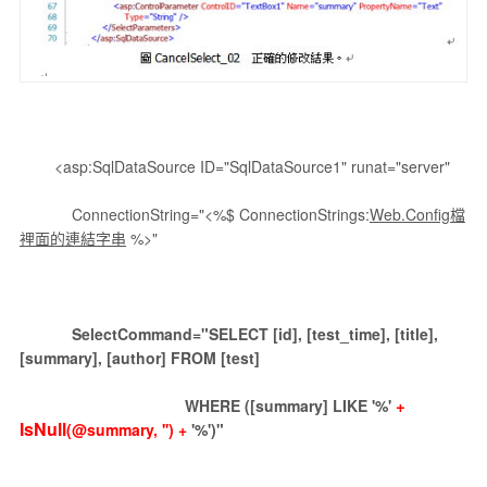
<asp:SqlDataSource ID="SqlDataSource1" runat="server"
ConnectionString="<%$ ConnectionStrings:
Web.Config檔
裡面的連結字串
%>"
SelectCommand="SELECT [id], [test_time], [title],
[summary], [author] FROM [test]
+
WHERE ([summary] LIKE '%'
IsNull
(@summary, '') +
'%')"