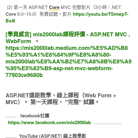
(2) 第一天 ASP.NET
Core
MVC 完整影片（3小時 / .NET
Core
6.0~10.0）免費試聽。影片
https://youtu.be/TSmwpT-
Bx4I
[學員感言] mis2000lab課程評價 - ASP.NET MVC ,
WebForm
。
https://mis2000lab.medium.com/%E5%AD%B8
%E5%93%A1%E6%84%9F%E8%A8%80-
mis2000lab%E8%AA%B2%E7%A8%8B%E8%A9
%95%E5%83%B9-asp-net-mvc-webform-
77903ce9680b
ASP.NET遠距教學、線上課程（Web Form +
MVC）。
第一天課程， "完整" 試聽。
.........
facebook社團
https://www.facebook.com/mis2000lab
......................
.........
YouTube (ASP.NET) 線上教學影