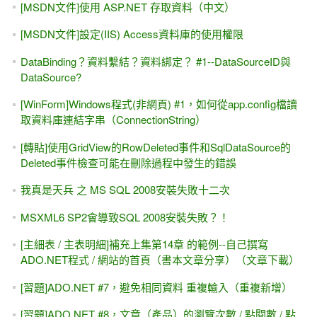
ASP.NET MVC 的 JavaScriptResult
最淺、最入門、從零開始 -- ASP.NET MVC 4.0 實務專題範例
教學
.NET的世界裡，"入門的" VB / C#語法轉換不該是一個問題。
FLEX / ActionScript -- DataGrid與XMLList如何作搜尋？
黑暗執行緒 -- ASP.NET MVC 3 豬走路 範例 (View Engine，
選Razor)
Model Binding入門、簡介、初試身手 #3 -- Web Form、
Repository 與 .TryUpdateModel()方法
[好書推薦]下集（<big>第二版</big>黑皮書），ASP.NET 4.0
專題實務 II--範例應用與4.0新功能（松崗）VB/C#雙語法
[團購] ASP.NET專題實務(文魁出版) VB / C#版都有，數量有
限 售完為止
[轉貼]資料庫正規化、範例 -- 出版社的圖書銷售