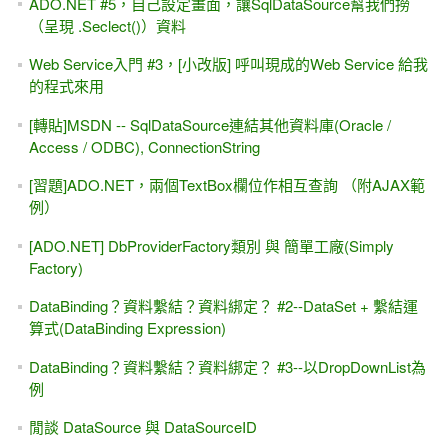
上課第一天的觀念 -- 網頁程式設計(ASP.NET / Web Form)與
大家常見的Windows程式有何不同？
[習題]計算食物卡路里 #1...（很基礎的題目）
MIS2000Lab.的「HTML5 認證考試， 從零開始 」#20 / 21 ---
Session Storage & Local Storage（永久存放區）
ASP.NET Button控制項的 PostBackUrl屬性，還會執行 Click
事件嗎？
Web Service入門 #6，統一管理帳號、密碼的登入
[習題]念念不忘的「按下Enter」送出，Form表單的
DefaultButton屬性
[廣告]老王賣瓜.....哪本 ASP.NET的書值得你留下來？
[讀書心得]資料分頁的最佳化，以SQL 2012的 OFFSET-
FETCH為例
[HTML]漂亮的網頁表格、標題、範例與圖片 （範例下載）