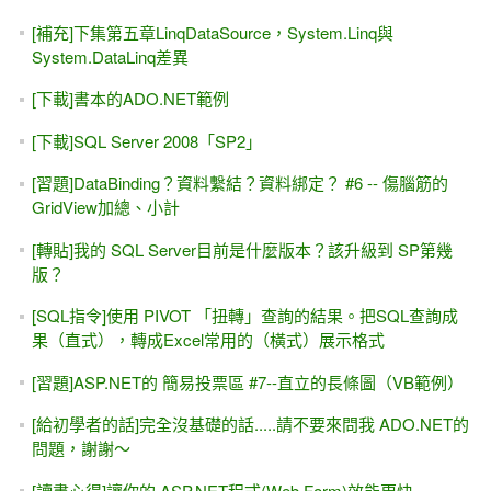
交稿以後，作者的產後憂鬱症。兼論「撒尿牛丸」之可行性
在下定決心以前，請不要急著繳費
ASP.NET (WebForm) 防範 CSRF攻擊
Web Service入門 #9，SoapException例外狀況
Web Service入門 #2，呼叫現成的Web Service 給我的程式
來用
[中文翻譯] ASP.NET 5 概觀 (ASP.NET 5 Overview，原作
Tom FitzMacken 2014/11/12)
實戰ASP.NET MVC 1.0 #3，新增一筆資料（Create / Add）
該學ASP或是ASP.NET？....從「驚見一本ASP新書上市」說
起
VS 2017上面找不到 .NET 4.7 ?
ASP.NET 5 / .NET Core MVC 網路購物商城（線上教學）