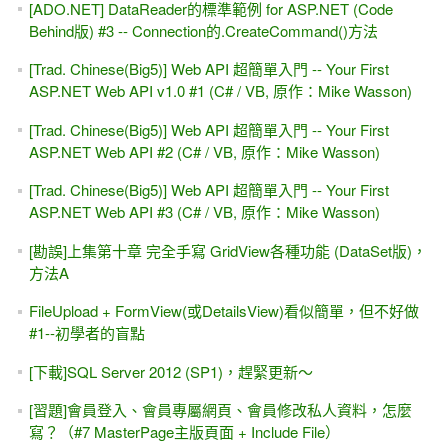
如何在移除並重新安裝 IIS 之後，修復 .NET Framework對應
（Mapping）
[好書推薦][.NET]進入IT產業必讀的200個.NET面試決勝題
ASP.NET(Visual Studio) -- SqlDataSource 與 MySQL的設定
與錯誤解決
[台北]5/17(雙週日) Allen Kuo 的 ASP.NET 程式技巧進階班
(遠距教學)
[RWD] GridView搭配 FooTable (jQuery) 的表格效果 -- 自動折
疊
[範例集]簡體中文書 -- ASP.NET程序開發範例寶典 (人民郵電
出版社 )
[習題]ASP.NET製作網頁版的[小]計算機 #2 -- Button_Click事
件裡面的 參數 sender
[給初學者的話]眼大肚皮小 -- 學程式設計，不是去餐廳吃到