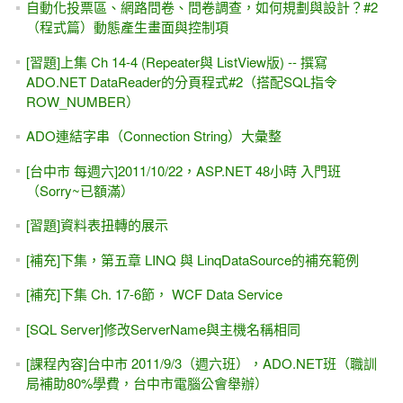
教學影片
[習題] FindControl 簡單練習--FormView/DetailsView，自己修
改樣板裡面的控制項後，資料無法新增？
File 與 Log #2----[圖片版]訪客計數器（用.txt檔案來記錄）
[習題]動態新增 DropDownList或 ListBox底下的新項目
（Item）#4 [ ListView -- 左右搬移(MSDN版)]
Visual Studio是ASP.NET開發的優良工具！
中國內地的書名--[ASP.NET 案例精編]
[AI教你寫程式]透過AI, Copilot能學會ASP.NET MVC嗎？30分
鐘試試看
[轉貼] PTT -- 軟體人的心路歷程分享 （補習電腦、學習寫程
式、出書、出國、求職...這位前輩都經歷過了）
2011 接下來的出書計畫 (Sorry...不一定能履行喔)
無限下拉的資料呈現 (類似FaceBook，分頁效果) #2 - 圖片版