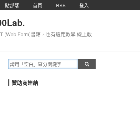
點部落
首頁
RSS
登入
0Lab.
T (Web Form)書籍，也有遠距教學 線上教
贊助商連結