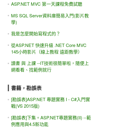
ASP.NET MVC 第一天課程免費試聽
MS SQL Server資料庫簡易入門(影片教
學)
我是怎麼開始寫程式的？
從ASP.NET 快速升級 .NET Core MVC
145小時影片（線上教程 遠距教學）
讀書 與 上課 --IT技術很簡單啦，隨便上
網看看、找範例就行
書籍，勘誤表
[勘誤表]ASP.NET 專題實務 I - C#入門實
戰(VS 2015版)
[勘誤表]下集。ASP.NET專題實務(II) --範
例應用與4.5新功能