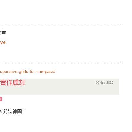
.......................................................................................................
的文章
ive
.......................................................................................................
sponsive-grids-for-compass/
USY 實作感想
08 4th, 2013
念
s 武裝神圖：