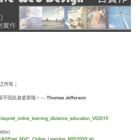
之所有；
因此身處黑暗。----
Thomas Jefferson
)
1/aspnet_online_learning_distance_education_VS2015
40hr)
8/14/ASPnet_MVC_Online_Learning_MIS2000Lab