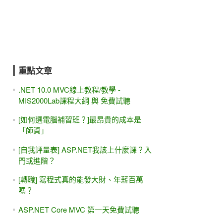
重點文章
.NET 10.0 MVC線上教程/教學 -
MIS2000Lab課程大綱 與 免費試聽
[如何選電腦補習班？]最昂貴的成本是
「師資」
[自我評量表] ASP.NET我該上什麼課？入
門或進階？
[轉職] 寫程式真的能發大財、年薪百萬
嗎？
ASP.NET Core MVC 第一天免費試聽