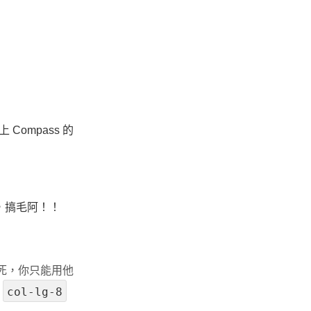
上 Compass 的
，搞毛阿！！
實都寫死，你只能用他
col-lg-8
,