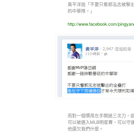
黃平洋說「不要只看郭泓志被擊
的中華隊。」
http://www.facebook.com/pingya
而對一個慣用左手開過三次刀，卻
可以被選入MLB明星賽，可以守
他還欠我們什麼。