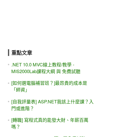
重點文章
.NET 10.0 MVC線上教程/教學 -
MIS2000Lab課程大綱 與 免費試聽
[如何選電腦補習班？]最昂貴的成本是
「師資」
[自我評量表] ASP.NET我該上什麼課？入
門或進階？
[轉職] 寫程式真的能發大財、年薪百萬
嗎？