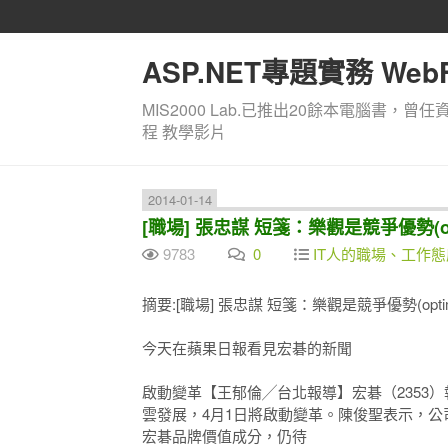
ASP.NET專題實務 WebF
MIS2000 Lab.已推出20餘本電腦書，曾任
程 教學影片
2014-01-14
[職場] 張忠謀 短箋：樂觀是競爭優勢(optimis
9783
0
IT人的職場、工作
摘要:[職場] 張忠謀 短箋：樂觀是競爭優勢(optimism is
今天在蘋果日報看見宏碁的新聞
啟動變革【王郁倫╱台北報導】宏碁（2353
雲發展，4月1日將啟動變革。陳俊聖表示，
宏碁品牌價值成分，仍待