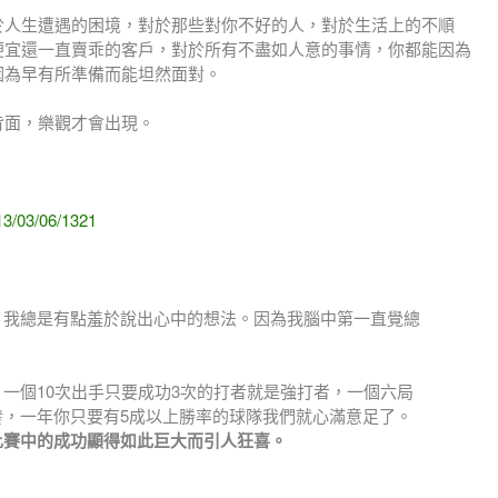
於人生遭遇的困境，對於那些對你不好的人，對於生活上的不順
便宜還一直賣乖的客戶，對於所有不盡如人意的事情，你都能因為
因為早有所準備而能坦然面對。
背面，樂觀才會出現。
13/03/06/1321
，我總是有點羞於說出心中的想法。因為我腦中第一直覺總
一個10次出手只要成功3次的打者就是強打者，一個六局
發，一年你只要有5成以上勝率的球隊我們就心滿意足了。
比賽中的成功顯得如此巨大而引人狂喜。