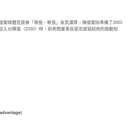
陳俊聖媒體見面會「尊施、敬張」氣氛濃厚，陳俊聖除準備了2003
加入台積電（2330）時，前老闆董事長張忠謀寫給他的鼓勵短
advantage)