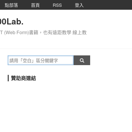
點部落
首頁
RSS
登入
0Lab.
T (Web Form)書籍，也有遠距教學 線上教
贊助商連結