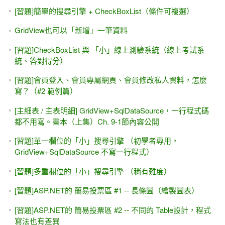
[習題]簡單的搜尋引擎 + CheckBoxList（條件可複選）
GridView也可以「新增」一筆資料
[習題]CheckBoxList 與 「小」線上測驗系統（線上考試系
統、答對得分）
[習題]會員登入、會員專屬網頁、會員修改私人資料，怎麼
寫？（#2 範例篇）
[主細表 / 主表明細] GridView+SqlDataSource，一行程式碼
都不用寫。書本（上集）Ch. 9-1節內容公開
[習題]單一欄位的「小」搜尋引擎 （初學者專用，
GridView+SqlDataSource 不寫一行程式）
[習題]多重欄位的「小」搜尋引擎 （稍有難度）
[習題]ASP.NET的 簡易投票區 #1 -- 長條圖（繪製圖表）
[習題]ASP.NET的 簡易投票區 #2 -- 不同的 Table設計，程式
寫法也有差異