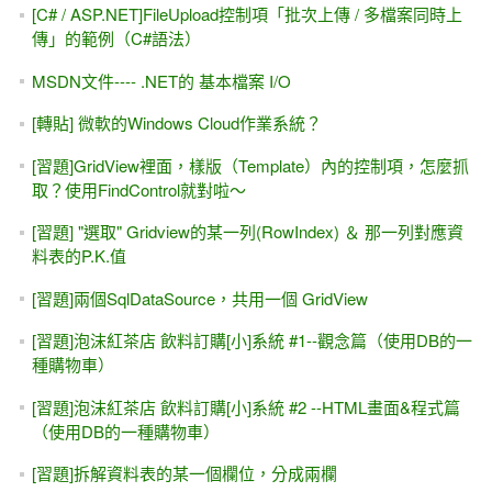
[C# / ASP.NET]FileUpload控制項「批次上傳 / 多檔案同時上
傳」的範例（C#語法）
MSDN文件---- .NET的 基本檔案 I/O
[轉貼] 微軟的Windows Cloud作業系統？
[習題]GridView裡面，樣版（Template）內的控制項，怎麼抓
取？使用FindControl就對啦～
[習題] "選取" Gridview的某一列(RowIndex) ＆ 那一列對應資
料表的P.K.值
[習題]兩個SqlDataSource，共用一個 GridView
[習題]泡沫紅茶店 飲料訂購[小]系統 #1--觀念篇（使用DB的一
種購物車）
[習題]泡沫紅茶店 飲料訂購[小]系統 #2 --HTML畫面&程式篇
（使用DB的一種購物車）
[習題]拆解資料表的某一個欄位，分成兩欄