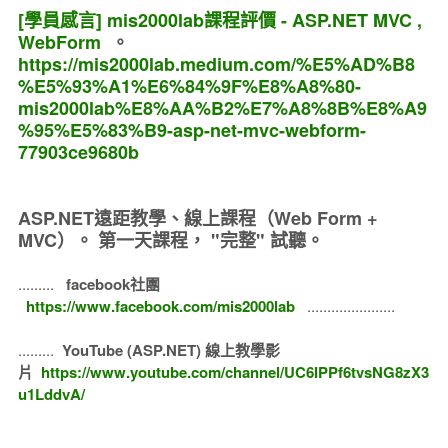
[學員感言] mis2000lab課程評價 - ASP.NET MVC ,
WebForm
。
https://mis2000lab.medium.com/%E5%AD%B8
%E5%93%A1%E6%84%9F%E8%A8%80-
mis2000lab%E8%AA%B2%E7%A8%8B%E8%A9
%95%E5%83%B9-asp-net-mvc-webform-
77903ce9680b
ASP.NET遠距教學、線上課程（Web Form +
MVC）。
第一天課程， "完整" 試聽。
.........
facebook社團
https://www.facebook.com/mis2000lab
......................
.........
YouTube (ASP.NET) 線上教學影
片
https://www.youtube.com/channel/UC6IPPf6tvsNG8zX3
u1LddvA/