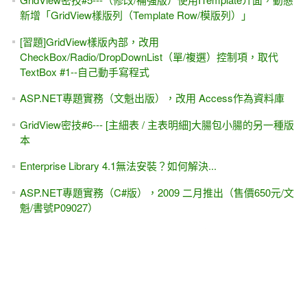
新增「GridView樣版列（Template Row/模版列）」
[習題]GridView樣版內部，改用
CheckBox/Radio/DropDownList（單/複選）控制項，取代
TextBox #1--自己動手寫程式
ASP.NET專題實務（文魁出版），改用 Access作為資料庫
GridView密技#6--- [主細表 / 主表明細]大腸包小腸的另一種版
本
Enterprise Library 4.1無法安裝？如何解決...
ASP.NET專題實務（C#版），2009 二月推出（售價650元/文
魁/書號P09027）
[FAQ] .NET Framewrok 3.5比起 2.0有什麼差異？
[C#]VB語法的 InStr() 在C#裡面該怎麼寫？....字串
的.IndexOf()
ASP.NET透過AD進行驗證 #1