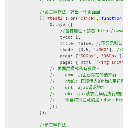
//第二種作法：弹出一个页面层
            $(
'#test2'
).on(
'click'
, 
function
 (
                $.layer({

//各種屬性，請看 http://www.51x
                    type: 
1
,

                    title: 
false
, 
//不显示默认标
                    shade: [
0.5
, 
'#000'
], 
//
                    area: [
'600px'
, 
'360px'
],

                    page: { html: 
'<img src="h
// 页面层模式私有参数。 
//    dom: 页面已存在的选择器 
//    html: 直接传入的html字符串
//    url: ajax请求地址。 
//    ok: ajax请求完毕后执行的
//    需要特别注意的是，dom、ht
                });

            });

//第三種作法：