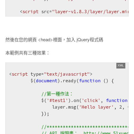
<
script
src
=
"layer-v1.8.3/layer/layer.min.
然後在您的網頁 <head>裡面，加入 jQuery程式碼
本範例共有三種效果：
<
script
type
=
"text/javascript"
>
        $(
document
).ready(
function
 (
) 
{

//第一種作法：
            $(
'#test1'
).on(
'click'
, 
function
 (
                layer.msg(
'Hello layer'
, 
2
, -
1
            });

//********************************
// API 說明書：  http://www.51xuedian