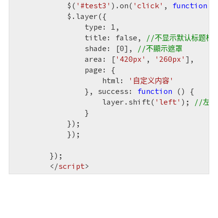
            $(
'#test3'
).on(
'click'
, 
function
 (
            $.layer({

                type: 
1
,

                title: 
false
, 
//不显示默认标题栏
                shade: [
0
], 
//不顯示遮罩
                area: [
'420px'
, 
'260px'
],

                page: {

                    html: 
'自定义内容'
                }, success: 
function
 (
) 
{

                    layer.shift(
'left'
); 
//左
                }

            });

            });

        });

</
script
>