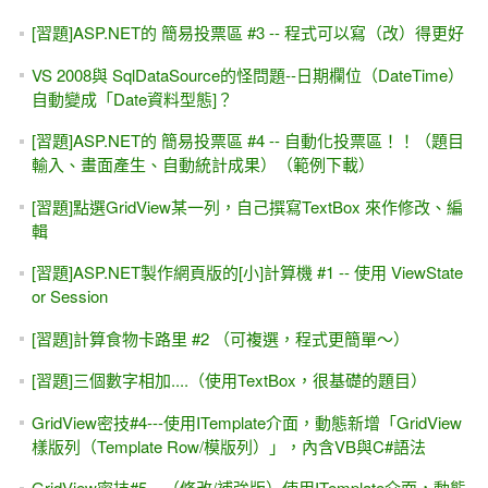
[習題]ASP.NET的 簡易投票區 #3 -- 程式可以寫（改）得更好
VS 2008與 SqlDataSource的怪問題--日期欄位（DateTime）
自動變成「Date資料型態]？
[習題]ASP.NET的 簡易投票區 #4 -- 自動化投票區！！（題目
輸入、畫面產生、自動統計成果）（範例下載）
[習題]點選GridView某一列，自己撰寫TextBox 來作修改、編
輯
[習題]ASP.NET製作網頁版的[小]計算機 #1 -- 使用 ViewState
or Session
[習題]計算食物卡路里 #2 （可複選，程式更簡單～）
[習題]三個數字相加....（使用TextBox，很基礎的題目）
GridView密技#4---使用ITemplate介面，動態新增「GridView
樣版列（Template Row/模版列）」，內含VB與C#語法
GridView密技#5---（修改/補強版）使用ITemplate介面，動態