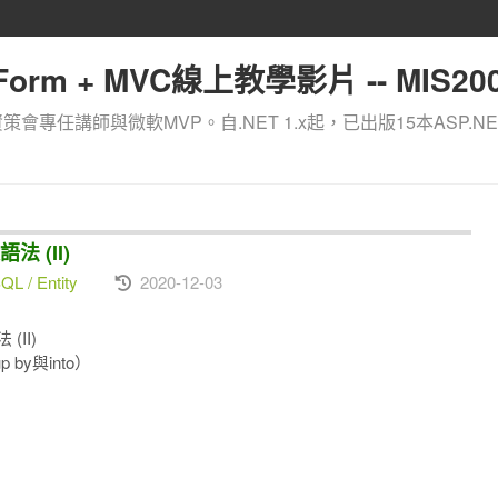
orm + MVC線上教學影片 -- MIS200
資策會專任講師與微軟MVP。自.NET 1.x起，已出版15本ASP.NE
法 (II)
L / Entity
2020-12-03
(II)
by與into）
）