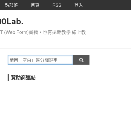
點部落
首頁
RSS
登入
0Lab.
T (Web Form)書籍，也有遠距教學 線上教
贊助商連結