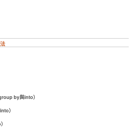
語法
up by與into）
nto）
o）