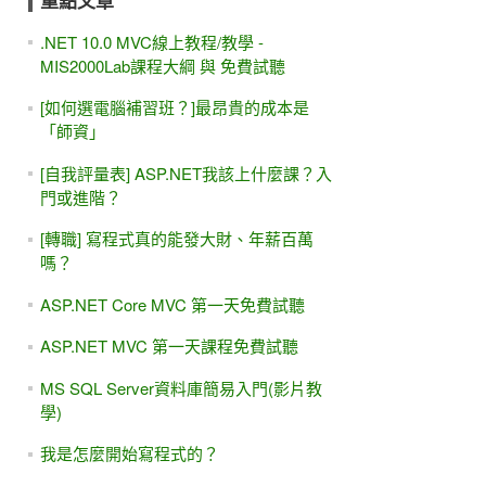
重點文章
.NET 10.0 MVC線上教程/教學 -
MIS2000Lab課程大綱 與 免費試聽
[如何選電腦補習班？]最昂貴的成本是
「師資」
[自我評量表] ASP.NET我該上什麼課？入
門或進階？
[轉職] 寫程式真的能發大財、年薪百萬
嗎？
ASP.NET Core MVC 第一天免費試聽
ASP.NET MVC 第一天課程免費試聽
MS SQL Server資料庫簡易入門(影片教
學)
我是怎麼開始寫程式的？