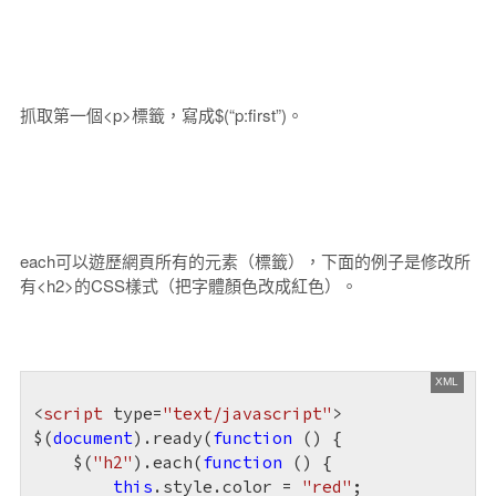
抓取第一個<p>標籤，寫成$(“p:first”)。
each可以遊歷網頁所有的元素（標籤），下面的例子是修改所
有<h2>的CSS樣式（把字體顏色改成紅色）。
<
script
type
=
"text/javascript"
>
$(
document
).ready(
function
 (
) 
{  

    $(
"h2"
).each(
function
 (
) 
{  

this
.style.color = 
"red"
;  
