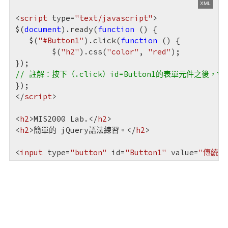
<
script
type
=
"text/javascript"
>
$(
document
).ready(
function
 (
) 
{

   $(
"#Button1"
).click(
function
 (
) 
{

        $(
"h2"
).css(
"color"
, 
"red"
);

// 註解：按下（.click）id=Button1的表單元件之後
</
script
>
<
h2
>
MIS2000 Lab.
</
h2
>
<
h2
>
簡單的 jQuery語法練習。
</
h2
>
<
input
type
=
"button"
id
=
"Button1"
value
=
"傳統H