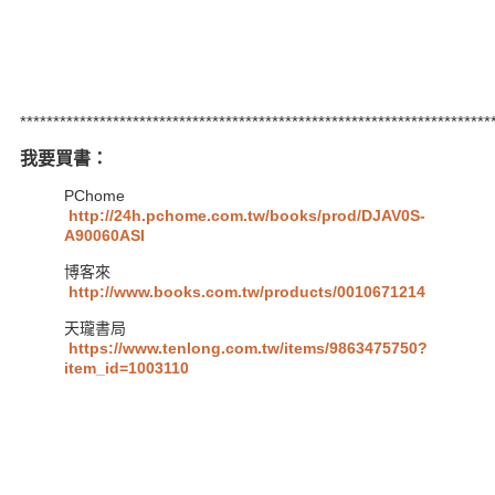
***********************************************************************
我要買書：
PChome
http://24h.pchome.com.tw/books/prod/DJAV0S-
A90060ASI
博客來
http://www.books.com.tw/products/0010671214
天瓏書局
https://www.tenlong.com.tw/items/9863475750?
item_id=1003110