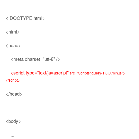
<!DOCTYPE html>
<html>
<head>
<meta charset="utf-8" />
<script type="text/javascript"
src="Scripts/jquery-1.8.0.min.js">
</script>
</head>
<body>
...