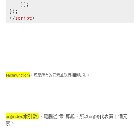
    });  

</
script
>
each(function)
，遊歷所有的元素並執行相關功能。
eq(index索引數)
，電腦從”零”算起，所以eq(9)代表第十個元
素。