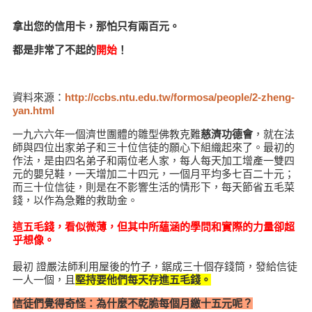
拿出您的信用卡，那怕只有兩百元。
都是非常了不起的
開始
！
資料來源：
http://ccbs.ntu.edu.tw/formosa/people/2-zheng-
yan.html
一九六六年一個濟世團體的雛型佛教克難
慈濟功德會
，就在法
師與四位出家弟子和三十位信徒的願心下組織起來了。最初的
作法，是由四名弟子和兩位老人家，每人每天加工增產一雙四
元的嬰兒鞋，一天增加二十四元，一個月平均多七百二十元；
而三十位信徒，則是在不影響生活的情形下，每天節省五毛菜
錢，以作為急難的救助金。
這五毛錢，看似微薄，但其中所蘊涵的學問和實際的力量卻超
乎想像。
最初 證嚴法師利用屋後的竹子，鋸成三十個存錢筒，發給信徒
一人一個，且
堅持要他們每天存進五毛錢。
信徒們覺得奇怪：為什麼不乾脆每個月繳十五元呢？