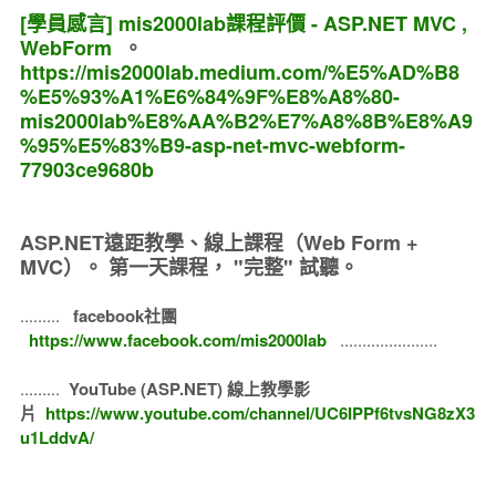
[學員感言] mis2000lab課程評價 - ASP.NET MVC ,
WebForm
。
https://mis2000lab.medium.com/%E5%AD%B8
%E5%93%A1%E6%84%9F%E8%A8%80-
mis2000lab%E8%AA%B2%E7%A8%8B%E8%A9
%95%E5%83%B9-asp-net-mvc-webform-
77903ce9680b
ASP.NET遠距教學、線上課程（Web Form +
MVC）。
第一天課程， "完整" 試聽。
.........
facebook社團
https://www.facebook.com/mis2000lab
......................
.........
YouTube (ASP.NET) 線上教學影
片
https://www.youtube.com/channel/UC6IPPf6tvsNG8zX3
u1LddvA/