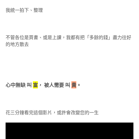
我統一拍下、整理
不管各位是買書、或是上課，我都有把「多餘的錢」盡力往好
的地方散去
心中無缺 叫
富
， 被人需要 叫
貴
。
花三分鐘看完這個影片，或許會改變您的一生