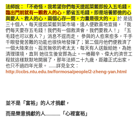
法師說：「不奇怪，我希望你們每天提起菜籃即投入五毛錢，
臨出門前就有一顆救人的心
，節省五毛錢，即是培養節儉的心
與愛人、救人的心，兩個心存一筒，力量是很大的。」
於 是這
三十個人，每天提起菜籃到菜市場，逢人便歡喜地宣揚，「我
們每天要存五毛錢！我們有一個救濟會，我們要救人！」「五
毛錢也可以救人？」消息不逕而走， 參與的人愈來愈多，千手
千眼發覺苦難的功能也很快地發揮了；第二個月他們便救濟了
一個大陸來台、孤苦無依的老太太，每天有人送飯給她，為她
清理環境，直到 她往生後安葬為止。一樁艱辛、偉大的濟世工
程就這樣默默地開展了，那年法師二十九歲，距離正式出家，
也只不過四年光景。 ......詳見全文：
http://ccbs.ntu.edu.tw/formosa/people/2-zheng-yan.html
並不是「富裕」的人才捐獻，
而是樂意捐獻的人............「心裡富裕」