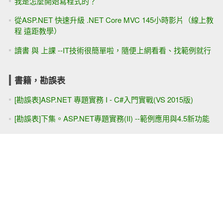
我是怎麼開始寫程式的？
從ASP.NET 快速升級 .NET Core MVC 145小時影片（線上教
程 遠距教學）
讀書 與 上課 --IT技術很簡單啦，隨便上網看看、找範例就行
書籍，勘誤表
[勘誤表]ASP.NET 專題實務 I - C#入門實戰(VS 2015版)
[勘誤表]下集。ASP.NET專題實務(II) --範例應用與4.5新功能
參與的活動
ASP.NET MVC 完整試聽(影片清單)
ASP.NET快速開發（WebForm）教學影片 8天
Web Service+WCF+WebAPI 線上教學影片