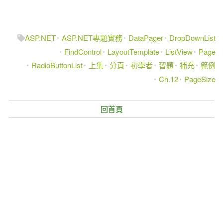
ASP.NET
ASP.NET專題實務
DataPager
DropDownList
FindControl
LayoutTemplate
ListView
Page
RadioButtonList
上集
分頁
初學者
習題
補充
範例
Ch.12
PageSize
回首頁