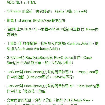
ADO.NET + HTML
GridView 刪除前，再次確認？ jQuery UI版 (junnark)
推薦！ shunnien 的 GridView範例全集
[習題] 上集Ch.9 / 16 --兩個ASP.NET控制項互動 與 iframe內
嵌網頁
上集Ch.11課後補充，動態加入控制項( Controls.Add() )、動
態加入Attributes( Attributes.Add() )
GridView的 RowDataBound與 RowCreated事件--[Case
Study]七日內的新文章，加上NEW(小圖片）
ListView與.FindControl()方法的簡單練習 #1 -- Page_Load事
件中的錯誤（GridView可以，ListView不行）
ListView與.FindControl()方法的簡單練習 #2 -- ItemUpdting事
件中抓取「修改後」的值
文章內容的段落？分行？分段？換行？#1 (DetailsView、