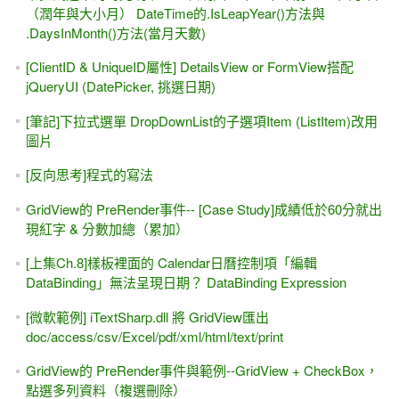
（潤年與大小月） DateTime的.IsLeapYear()方法與
.DaysInMonth()方法(當月天數)
[ClientID & UniqueID屬性] DetailsView or FormView搭配
jQueryUI (DatePicker, 挑選日期)
[筆記]下拉式選單 DropDownList的子選項Item (ListItem)改用
圖片
[反向思考]程式的寫法
GridView的 PreRender事件-- [Case Study]成績低於60分就出
現紅字 & 分數加總（累加）
[上集Ch.8]樣板裡面的 Calendar日曆控制項「編輯
DataBinding」無法呈現日期？ DataBinding Expression
[微軟範例] iTextSharp.dll 將 GridView匯出
doc/access/csv/Excel/pdf/xml/html/text/print
GridView的 PreRender事件與範例--GridView + CheckBox，
點選多列資料（複選刪除）