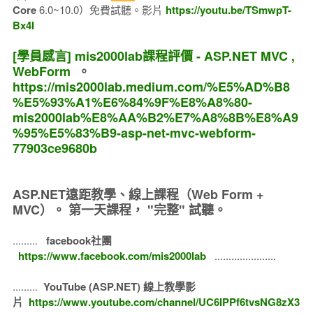
Core
6.0~10.0）免費試聽。影片
https://youtu.be/TSmwpT-
Bx4I
[學員感言] mis2000lab課程評價 - ASP.NET MVC ,
WebForm
。
https://mis2000lab.medium.com/%E5%AD%B8
%E5%93%A1%E6%84%9F%E8%A8%80-
mis2000lab%E8%AA%B2%E7%A8%8B%E8%A9
%95%E5%83%B9-asp-net-mvc-webform-
77903ce9680b
ASP.NET遠距教學、線上課程（Web Form +
MVC）。
第一天課程， "完整" 試聽。
.........
facebook社團
https://www.facebook.com/mis2000lab
......................
.........
YouTube (ASP.NET) 線上教學影
片
https://www.youtube.com/channel/UC6IPPf6tvsNG8zX3