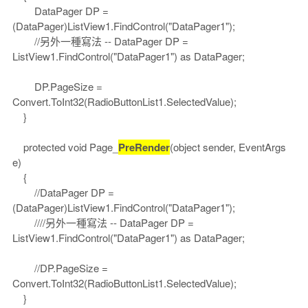
DataPager DP =
(DataPager)ListView1.FindControl("DataPager1");
//另外一種寫法 -- DataPager DP =
ListView1.FindControl("DataPager1") as DataPager;
DP.PageSize =
Convert.ToInt32(RadioButtonList1.SelectedValue);
}
protected void Page_
PreRender
(object sender, EventArgs
e)
{
//DataPager DP =
(DataPager)ListView1.FindControl("DataPager1");
////另外一種寫法 -- DataPager DP =
ListView1.FindControl("DataPager1") as DataPager;
//DP.PageSize =
Convert.ToInt32(RadioButtonList1.SelectedValue);
}