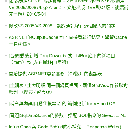
[勘誤表]ASP.NET專題實務 -- <font color=green><big>適用
VS 2005/2008</big></font>，文魁出版（VB與C#版，後續補
充習題）2010/5/31
修改VS 2005/VS 2008「動態通訊埠」這個擾人的問題
ASP.NET的OutputCache #1。直接看執行結果，學習Cache
一看就懂。
[習題]動態新增 DropDownList或 ListBox底下的新項目
（Item）#2 [左右搬移]（單選）
開始提供 ASP.NET專題實務（C#版）的勘誤表
[主細表 / 主表明細]同一個網頁裡面，兩個GridView作關聯對
應#4 （搜尋 / 留言版）
[補充與勘誤]自動化投票區 的 範例更新 for VB and C#
[習題]SqlDataSource的參數，搭配 SQL指令的 Select ...IN...
Inline Code 與 Code Behind的小補充 -- Response.Write()