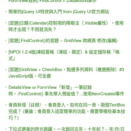
FormView為例) FindControl + DataBound事件
簡單的jQuery UI特效與入門 from jQuery UI官方網站
[習題]日曆(Calendar)控制項的障眼法（.Visible屬性），使用
時才出現？不用就消失？
[習題].FindControl()的習題 -- GridView 跨網頁 修改(編輯)
[NPOI 1.2.4版]凍結窗格（凍結、鎖定）& 設定儲存格「格
式」
[習題]GridView + CheckBox，點選多列資料（複選刪除）#3
JavaScript版，可全選
DetailsView or FormView「新增」一筆記錄
時，.FindControl() 事先帶入預設值？...使用ItemCreated事件
會員新增（註冊）、會員登入，如何在同一頁、兩個TextBox
完成？ (兼論：會員登入這麼簡單的功能，需要學哪些基本技
巧？)
下拉式選單的時光跳躍，一次跳回五年、十年前？-- 年/月/日