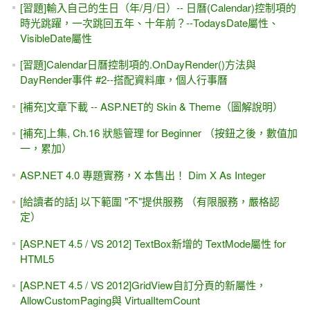
[習題]輸入自己的生日（年/月/日）-- 日曆(Calendar)控制項的
時光跳躍，一次跳回五年、十年前？--TodaysDate屬性、
VisibleDate屬性
[習題]Calendar日曆控制項的.OnDayRender()方法與
DayRender事件 #2--搭配資料庫，個人行事曆
[補充]文章下載 -- ASP.NET的 Skin & Theme（圖解說明）
[補充]上集, Ch.16 狀態管理 for Beginner （按鈕之後，數值加
一，累加）
ASP.NET 4.0 專題實務，X 本售出！ Dim X As Integer
[給讀者的話] 以下範圍 "不"提供服務 （有限服務，嚴格認
定）
[ASP.NET 4.5 / VS 2012] TextBox新增的 TextMode屬性 for
HTML5
[ASP.NET 4.5 / VS 2012]GridView自訂分頁的新屬性，
AllowCustomPaging與 VirtualItemCount