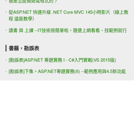
我是怎麼開始寫程式的？
從ASP.NET 快速升級 .NET Core MVC 145小時影片（線上教
程 遠距教學）
讀書 與 上課 --IT技術很簡單啦，隨便上網看看、找範例就行
書籍，勘誤表
[勘誤表]ASP.NET 專題實務 I - C#入門實戰(VS 2015版)
[勘誤表]下集。ASP.NET專題實務(II) --範例應用與4.5新功能
參與的活動
ASP.NET MVC 完整試聽(影片清單)
ASP.NET快速開發（WebForm）教學影片 8天
Web Service+WCF+WebAPI 線上教學影片