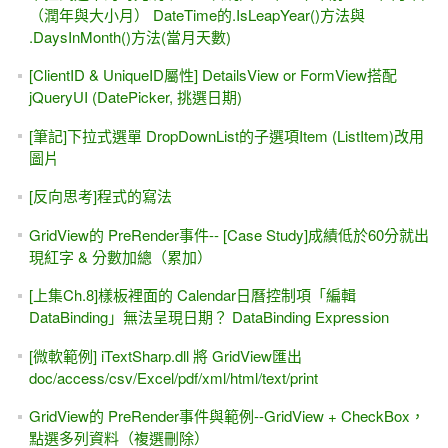
（潤年與大小月） DateTime的.IsLeapYear()方法與
.DaysInMonth()方法(當月天數)
[ClientID & UniqueID屬性] DetailsView or FormView搭配
jQueryUI (DatePicker, 挑選日期)
[筆記]下拉式選單 DropDownList的子選項Item (ListItem)改用
圖片
[反向思考]程式的寫法
GridView的 PreRender事件-- [Case Study]成績低於60分就出
現紅字 & 分數加總（累加）
[上集Ch.8]樣板裡面的 Calendar日曆控制項「編輯
DataBinding」無法呈現日期？ DataBinding Expression
[微軟範例] iTextSharp.dll 將 GridView匯出
doc/access/csv/Excel/pdf/xml/html/text/print
GridView的 PreRender事件與範例--GridView + CheckBox，
點選多列資料（複選刪除）