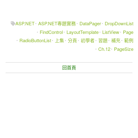
ASP.NET
ASP.NET專題實務
DataPager
DropDownList
FindControl
LayoutTemplate
ListView
Page
RadioButtonList
上集
分頁
初學者
習題
補充
範例
Ch.12
PageSize
回首頁