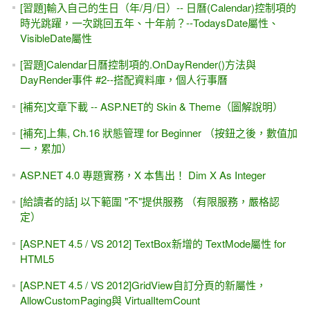
[習題]輸入自己的生日（年/月/日）-- 日曆(Calendar)控制項的
時光跳躍，一次跳回五年、十年前？--TodaysDate屬性、
VisibleDate屬性
[習題]Calendar日曆控制項的.OnDayRender()方法與
DayRender事件 #2--搭配資料庫，個人行事曆
[補充]文章下載 -- ASP.NET的 Skin & Theme（圖解說明）
[補充]上集, Ch.16 狀態管理 for Beginner （按鈕之後，數值加
一，累加）
ASP.NET 4.0 專題實務，X 本售出！ Dim X As Integer
[給讀者的話] 以下範圍 "不"提供服務 （有限服務，嚴格認
定）
[ASP.NET 4.5 / VS 2012] TextBox新增的 TextMode屬性 for
HTML5
[ASP.NET 4.5 / VS 2012]GridView自訂分頁的新屬性，
AllowCustomPaging與 VirtualItemCount