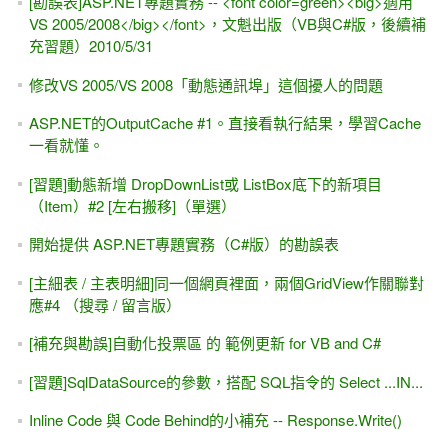
[勘誤表]ASP.NET專題實務 -- <font color=green><big>適用
VS 2005/2008</big></font>，文魁出版（VB與C#版，後續補
充習題）2010/5/31
修改VS 2005/VS 2008「動態通訊埠」這個擾人的問題
ASP.NET的OutputCache #1。直接看執行結果，學習Cache
一看就懂。
[習題]動態新增 DropDownList或 ListBox底下的新項目
（Item）#2 [左右搬移]（單選）
開始提供 ASP.NET專題實務（C#版）的勘誤表
[主細表 / 主表明細]同一個網頁裡面，兩個GridView作關聯對
應#4 （搜尋 / 留言版）
[補充與勘誤]自動化投票區 的 範例更新 for VB and C#
[習題]SqlDataSource的參數，搭配 SQL指令的 Select ...IN...
Inline Code 與 Code Behind的小補充 -- Response.Write()