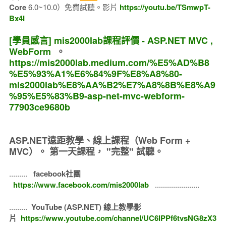
Core
6.0~10.0）免費試聽。影片
https://youtu.be/TSmwpT-
Bx4I
[學員感言] mis2000lab課程評價 - ASP.NET MVC ,
WebForm
。
https://mis2000lab.medium.com/%E5%AD%B8
%E5%93%A1%E6%84%9F%E8%A8%80-
mis2000lab%E8%AA%B2%E7%A8%8B%E8%A9
%95%E5%83%B9-asp-net-mvc-webform-
77903ce9680b
ASP.NET遠距教學、線上課程（Web Form +
MVC）。
第一天課程， "完整" 試聽。
.........
facebook社團
https://www.facebook.com/mis2000lab
......................
.........
YouTube (ASP.NET) 線上教學影
片
https://www.youtube.com/channel/UC6IPPf6tvsNG8zX3