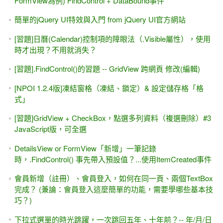
FormView為例) FindControl + DataBound事件
簡單的jQuery UI特效與入門 from jQuery UI官方網站
[習題]日曆(Calendar)控制項的障眼法（.Visible屬性），使用
時才出現？不用就消失？
[習題].FindControl()的習題 -- GridView 跨網頁 修改(編輯)
[NPOI 1.2.4版]凍結窗格（凍結、鎖定）& 設定儲存格「格
式」
[習題]GridView + CheckBox，點選多列資料（複選刪除）#3
JavaScript版，可全選
DetailsView or FormView「新增」一筆記錄
時，.FindControl() 事先帶入預設值？...使用ItemCreated事件
會員新增（註冊）、會員登入，如何在同一頁、兩個TextBox
完成？ (兼論：會員登入這麼簡單的功能，需要學哪些基本技
巧？)
下拉式選單的時光跳躍，一次跳回五年、十年前？-- 年/月/日