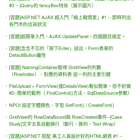
#3 -- jQuery的 fancyBox特效（展示圖片）
[習題]ASP.NET AJAX 超入門「線上戰情室」#1 -- 即時列出
各門市的出貨狀況
[習題]超簡單入門，AJAX UpdatePanel，四個題目搞定。
[習題]念念不忘的「按下Enter」送出，Form表單的
DefaultButton屬性
[習題] NamingContainer取得 GridView的列數
（RowIndex）、對應的資料表 這一列的主索引鍵
FileUpload + FormView(或DetailsView)看似簡單，但不好做
#2--簡單的範例（.FindControl()方法、SqlDataSource參數）
NPOI 設定字體顏色、字型 SetFont() / CreateFont()
GridView的 RowDataBound與 RowCreated事件--[Case
Study]文字太長自動換行（斷行、換列、Text Wrap）
[習題]ASP.NET 搭配 美工人員設計好的HTML網頁 #1 --