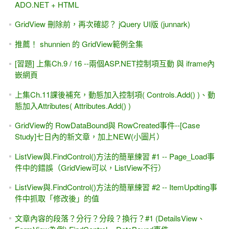
ADO.NET + HTML
GridView 刪除前，再次確認？ jQuery UI版 (junnark)
推薦！ shunnien 的 GridView範例全集
[習題] 上集Ch.9 / 16 --兩個ASP.NET控制項互動 與 iframe內
嵌網頁
上集Ch.11課後補充，動態加入控制項( Controls.Add() )、動
態加入Attributes( Attributes.Add() )
GridView的 RowDataBound與 RowCreated事件--[Case
Study]七日內的新文章，加上NEW(小圖片）
ListView與.FindControl()方法的簡單練習 #1 -- Page_Load事
件中的錯誤（GridView可以，ListView不行）
ListView與.FindControl()方法的簡單練習 #2 -- ItemUpdting事
件中抓取「修改後」的值
文章內容的段落？分行？分段？換行？#1 (DetailsView、