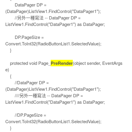
DataPager DP =
(DataPager)ListView1.FindControl("DataPager1");
//另外一種寫法 -- DataPager DP =
ListView1.FindControl("DataPager1") as DataPager;
DP.PageSize =
Convert.ToInt32(RadioButtonList1.SelectedValue);
}
protected void Page_
PreRender
(object sender, EventArgs
e)
{
//DataPager DP =
(DataPager)ListView1.FindControl("DataPager1");
////另外一種寫法 -- DataPager DP =
ListView1.FindControl("DataPager1") as DataPager;
//DP.PageSize =
Convert.ToInt32(RadioButtonList1.SelectedValue);
}