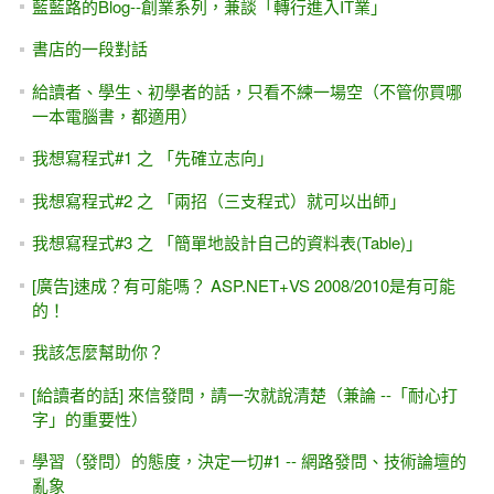
藍藍路的Blog--創業系列，兼談「轉行進入IT業」
書店的一段對話
給讀者、學生、初學者的話，只看不練一場空（不管你買哪
一本電腦書，都適用）
我想寫程式#1 之 「先確立志向」
我想寫程式#2 之 「兩招（三支程式）就可以出師」
我想寫程式#3 之 「簡單地設計自己的資料表(Table)」
[廣告]速成？有可能嗎？ ASP.NET+VS 2008/2010是有可能
的！
我該怎麼幫助你？
[給讀者的話] 來信發問，請一次就說清楚（兼論 --「耐心打
字」的重要性）
學習（發問）的態度，決定一切#1 -- 網路發問、技術論壇的
亂象