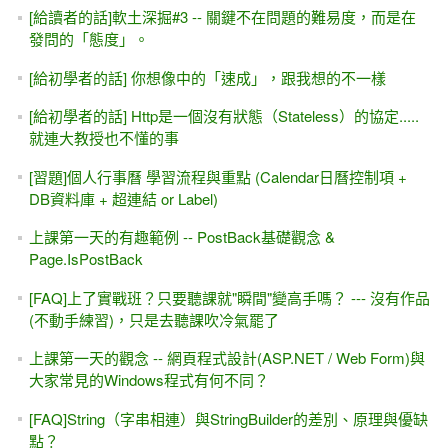
[給讀者的話]軟土深掘#3 -- 關鍵不在問題的難易度，而是在
發問的「態度」。
[給初學者的話] 你想像中的「速成」，跟我想的不一樣
[給初學者的話] Http是一個沒有狀態（Stateless）的協定.....
就連大教授也不懂的事
[習題]個人行事曆 學習流程與重點 (Calendar日曆控制項 +
DB資料庫 + 超連結 or Label)
上課第一天的有趣範例 -- PostBack基礎觀念 &
Page.IsPostBack
[FAQ]上了實戰班？只要聽課就"瞬間"變高手嗎？ --- 沒有作品
(不動手練習)，只是去聽課吹冷氣罷了
上課第一天的觀念 -- 網頁程式設計(ASP.NET / Web Form)與
大家常見的Windows程式有何不同？
[FAQ]String（字串相連）與StringBuilder的差別、原理與優缺
點？