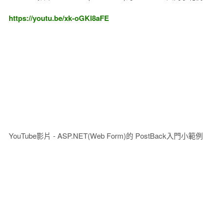
https://youtu.be/xk-oGKl8aFE
YouTube影片 - ASP.NET(Web Form)的 PostBack入門小範例