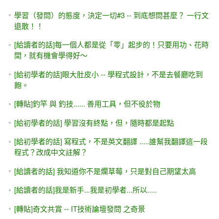
學習（發問）的態度，決定一切#3 -- 到底想問甚麼？ 一行文
退散！！
[給讀者的話]每一個人都是從「零」起步的！只要用功、花時
間，就有機會學得好～
[給初學者的話]眼大肚皮小 -- 學程式設計，不是去餐廳吃到
飽。
[轉貼]釣竿 與 釣技...... 善用工具，但不役於物
[給初學者的話] 學習沒有終點，但，隨時都是起點
[給初學者的話] 寫程式，不是英文翻譯 .....誰幫我翻譯這一段
程式？改成中文註解？
[給讀者的話] 我知道你不是爛草莓，只是對自己期望太高
[給讀者的話]我是新手...我是初學者...所以.....
[轉貼]奇文共賞 -- IT技術論壇發問 之奇景