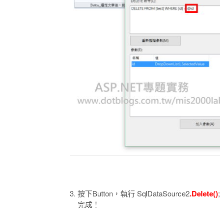
3. 按下Button，執行 SqlDataSource2
.Delete()
;
完成！