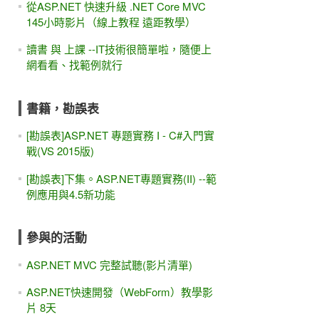
從ASP.NET 快速升級 .NET Core MVC
145小時影片（線上教程 遠距教學）
讀書 與 上課 --IT技術很簡單啦，隨便上
網看看、找範例就行
書籍，勘誤表
[勘誤表]ASP.NET 專題實務 I - C#入門實
戰(VS 2015版)
[勘誤表]下集。ASP.NET專題實務(II) --範
例應用與4.5新功能
參與的活動
ASP.NET MVC 完整試聽(影片清單)
ASP.NET快速開發（WebForm）教學影
片 8天