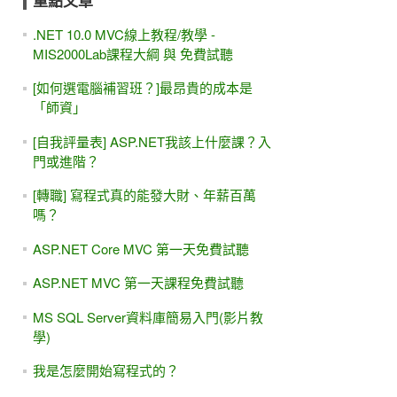
重點文章
.NET 10.0 MVC線上教程/教學 -
MIS2000Lab課程大綱 與 免費試聽
[如何選電腦補習班？]最昂貴的成本是
「師資」
[自我評量表] ASP.NET我該上什麼課？入
門或進階？
[轉職] 寫程式真的能發大財、年薪百萬
嗎？
ASP.NET Core MVC 第一天免費試聽
ASP.NET MVC 第一天課程免費試聽
MS SQL Server資料庫簡易入門(影片教
學)
我是怎麼開始寫程式的？