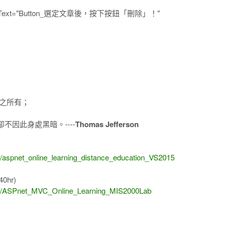
erver" Text="Button_選定文章後，按下按鈕「刪除」！"
之所有；
因此身處黑暗。----
Thomas Jefferson
)
1/aspnet_online_learning_distance_education_VS2015
40hr)
8/14/ASPnet_MVC_Online_Learning_MIS2000Lab