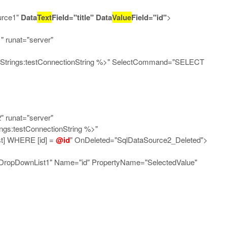
ce1"
Data
Text
Field="title" Data
Value
Field="id"
>
runat="server"
gs:testConnectionString %>" SelectCommand="SELECT
runat="server"
s:testConnectionString %>"
 WHERE [id] =
@id
" OnDeleted="SqlDataSource2_Deleted">
"DropDownList1" Name="id" PropertyName="SelectedValue"