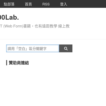
點部落
首頁
RSS
登入
0Lab.
T (Web Form)書籍，也有遠距教學 線上教
贊助商連結