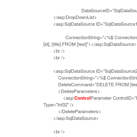
DataSourceID="SqlDataSour
</asp:DropDownList>
<asp:SqlDataSource ID="SqlDataSource1" 
ConnectionString="<%$ ConnectionStrin
[id], [title] FROM [test]"></asp:SqlDataSource>
<br />
<br />
<asp:SqlDataSource ID="SqlDataSource2" 
ConnectionString="<%$ ConnectionString
DeleteCommand="DELETE FROM [test]
<DeleteParameters>
<asp:
Control
Parameter ControlID=
Type="Int32" />
</DeleteParameters>
</asp:SqlDataSource>
<br />