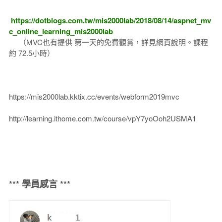
https://dotblogs.com.tw/mis2000lab/2018/08/14/aspnet_mv
c_online_learning_mis2000lab
（MVC也有提供 第一天的免費觀賞，詳見網頁說明。課程
約 72.5小時）
https://mis2000lab.kktix.cc/events/webform2019mvc
http://learning.ithome.com.tw/course/vpY7yoOoh2USMA1
*** 學員感言 ***