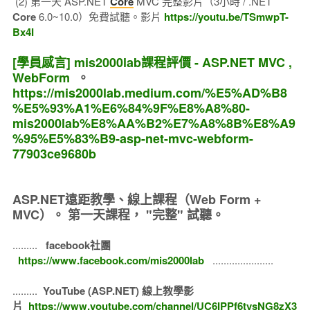
(2) 第一天 ASP.NET
Core
MVC 完整影片（3小時 / .NET
Core
6.0~10.0）免費試聽。影片
https://youtu.be/TSmwpT-
Bx4I
[學員感言] mis2000lab課程評價 - ASP.NET MVC ,
WebForm
。
https://mis2000lab.medium.com/%E5%AD%B8
%E5%93%A1%E6%84%9F%E8%A8%80-
mis2000lab%E8%AA%B2%E7%A8%8B%E8%A9
%95%E5%83%B9-asp-net-mvc-webform-
77903ce9680b
ASP.NET遠距教學、線上課程（Web Form +
MVC）。
第一天課程， "完整" 試聽。
.........
facebook社團
https://www.facebook.com/mis2000lab
......................
.........
YouTube (ASP.NET) 線上教學影
片
https://www.youtube.com/channel/UC6IPPf6tvsNG8zX3