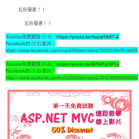
五折優惠！！
五折優惠！！
Youtube免費觀賞 (1-1)
https://youtu.be/9spaHik87-A
Facebook的 (1-1) 影片
https://www.facebook.com/mis2000lab/videos/232422547618429/
Youtube免費觀賞 (1-2)
https://youtu.be/BFkIFg1iFLo
Facebook的 (1-2) 影片
https://www.facebook.com/mis2000lab/videos/344248639680066/