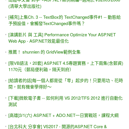
(清華大學出版社)
[補充]上集Ch. 3 -- TextBox的 TextChanged事件#1 -- 動態給
予預設值，會觸發TextChanged事件嗎？
[演講影片 與 工具] Performance Optimize Your ASP.NET
Web App - ASP.NET效能最佳化
推薦！ shunnien 的 GridView範例全集
[限VB語法，20套] ASP.NET 4.5專題實務，上下兩集(含郵資)
1170元（郵局便利箱，隔天到府）
[給讀者的話]每一個人都是從「零」起步的！只要用功、花時
間，就有機會學得好～
[下載]微軟電子書 -- 如何利用 VS 2012/TFS 2012 進行自動化
測試
[高雄]3/1(六) ASP.NET + ADO.NET一日實戰班，課程大綱
[台北科大 分享會] VS2017 - 開源的ASP.NET Core &