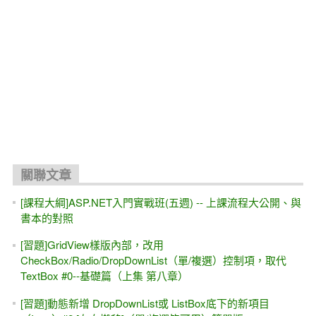
關聯文章
[課程大綱]ASP.NET入門實戰班(五週) -- 上課流程大公開、與
書本的對照
[習題]GridView樣版內部，改用
CheckBox/Radio/DropDownList（單/複選）控制項，取代
TextBox #0--基礎篇（上集 第八章）
[習題]動態新增 DropDownList或 ListBox底下的新項目