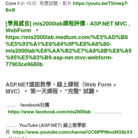
Core
6.0~10.0）免費試聽。影片
https://youtu.be/TSmwpT-
Bx4I
[學員感言] mis2000lab課程評價 - ASP.NET MVC ,
WebForm
。
https://mis2000lab.medium.com/%E5%AD%B8
%E5%93%A1%E6%84%9F%E8%A8%80-
mis2000lab%E8%AA%B2%E7%A8%8B%E8%A9
%95%E5%83%B9-asp-net-mvc-webform-
77903ce9680b
ASP.NET遠距教學、線上課程（Web Form +
MVC）。
第一天課程， "完整" 試聽。
.........
facebook社團
https://www.facebook.com/mis2000lab
......................
.........
YouTube (ASP.NET) 線上教學影
片
https://www.youtube.com/channel/UC6IPPf6tvsNG8zX3