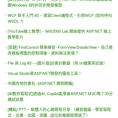
跟Windows 8的非同步開發模型
WCF 新手入門 #3 -- 撰寫Client端程式，引用WCF (如何呼叫
WSDL ?)
[YouTube線上教學] -- MIS2000 Lab.開始提供 ASP.NET 線上
教學影片
[習題] FindControl 簡單練習--FormView/DetailsView，自己修
改樣板裡面的控制項後，資料無法新增？
File 與 Log #2----[圖片版]訪客計數器（用.txt檔案來記錄）
Visual Studio是ASP.NET開發的優良工具！
中國內地的書名--[ASP.NET 案例精編]
[AI教你寫程式]透過AI, Copilot能學會ASP.NET MVC嗎？30分
鐘試試看
[轉貼] PTT -- 軟體人的心路歷程分享 （補習電腦、學習寫程
式、出書、出國、求職...這位前輩都經歷過了）