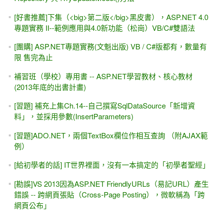
[好書推薦]下集（<big>第二版</big>黑皮書），ASP.NET 4.0
專題實務 II--範例應用與4.0新功能（松崗）VB/C#雙語法
[團購] ASP.NET專題實務(文魁出版) VB / C#版都有，數量有
限 售完為止
補習班（學校）專用書 -- ASP.NET學習教材、核心教材
(2013年底的出書計畫)
[習題] 補充上集Ch.14--自己撰寫SqlDataSource「新增資
料」，並採用參數(InsertParameters)
[習題]ADO.NET，兩個TextBox欄位作相互查詢 （附AJAX範
例）
[給初學者的話] IT世界裡面，沒有一本搞定的「初學者聖經」
[勘誤]VS 2013因為ASP.NET FriendlyURLs（易記URL）產生
錯誤 -- 跨網頁張貼（Cross-Page Posting），微軟稱為「跨
網頁公布」