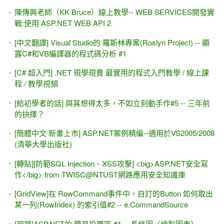
陳傳興老師（KK Bruce）線上教學-- WEB SERVICES開發實
戰:使用 ASP.NET WEB API 2
[中文翻譯] Visual Studio的 羅斯林專案(Roslyn Project) -- 顯
露C#和VB編譯器的程式碼分析 #1
[C# 超入門] .NET 現學現賣 最實用的程式入門教學 / 線上課
程 / 教學視頻
[給初學者的話] 與其想得太多，不如立刻動手作#5 -- 三年前
的抉擇？
[簡體中文 新書上市] ASP.NET案例精編--適用於VS2005/2008
(清華大學出版社)
[轉貼][防範SQL Injection、XSS攻擊] <big>ASP.NET安全寫
作</big> from TWISC@NTUST網路應用安全知識庫
[GridView]在 RowCommand事件中，自訂的Button 如何取出
某一列(RowIndex) 的索引值#2 -- e.CommandSource
[習題]ASP.NET的 簡易投票區 #1 -- 長條圖（繪製圖表）