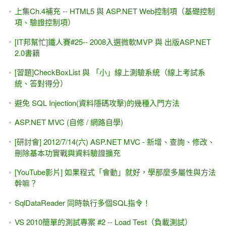
上集Ch.4補充 -- HTML5 與 ASP.NET Web控制項（基礎控制
項、驗證控制項）
[IT邦幫忙]鐵人賽#25-- 2008入選微軟MVP 與 出版ASP.NET
2.0書籍
[習題]CheckBoxList 與 「小」線上測驗系統（線上考試系
統、答對得分）
避免 SQL Injection(資料隱碼攻擊)的幾種入門方法
ASP.NET MVC (自修 / 網路自學)
[研討會] 2012/7/14(六) ASP.NET MVC - 新增、查詢、修改、
刪除基本功實戰與資料驗證擴充
[YouTube影片] 如果程式「會動」就好，學那麼多屬性與方法
幹嘛？
SqlDataReader 同時執行多個SQL指令！
VS 2010簡單的測試專案 #2 -- Load Test（負載測試）