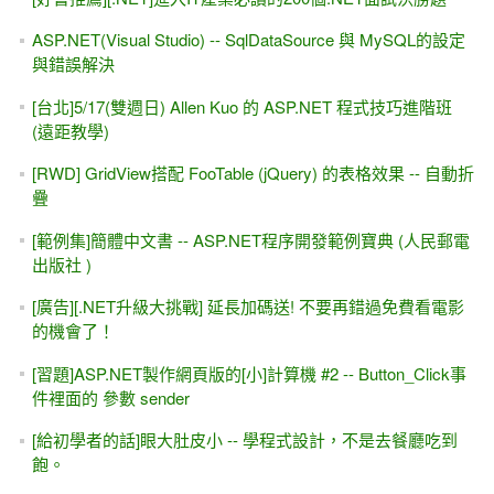
ASP.NET(Visual Studio) -- SqlDataSource 與 MySQL的設定
與錯誤解決
[台北]5/17(雙週日) Allen Kuo 的 ASP.NET 程式技巧進階班
(遠距教學)
[RWD] GridView搭配 FooTable (jQuery) 的表格效果 -- 自動折
疊
[範例集]簡體中文書 -- ASP.NET程序開發範例寶典 (人民郵電
出版社 )
[廣告][.NET升級大挑戰] 延長加碼送! 不要再錯過免費看電影
的機會了！
[習題]ASP.NET製作網頁版的[小]計算機 #2 -- Button_Click事
件裡面的 參數 sender
[給初學者的話]眼大肚皮小 -- 學程式設計，不是去餐廳吃到
飽。