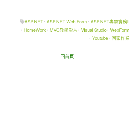
ASP.NET
ASP.NET Web Form
ASP.NET專題實務II
HomeWork
MVC教學影片
Visual Studio
WebForm
Youtube
回家作業
回首頁