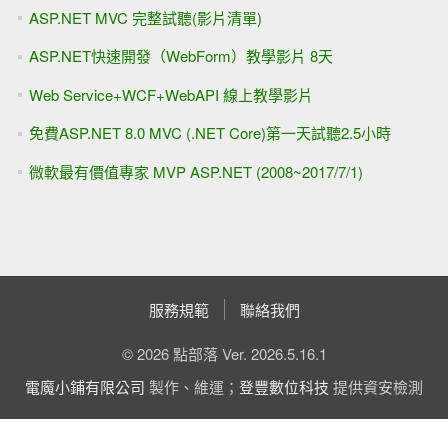
生日感言，我也變成「怪叔叔」了
洗腦的力量真偉大！
Benz S600 給我的啟示
[笑話]外資拼命賣台股，政府如何因應？
一整個歡樂，媒體好神 @_@ 原來美林是阿扁搞垮的！
執行軟體專案，就像駕駛一台「看不到路」的車子....
什麼都是假的....只有「造假」一事是千真萬確！
課程心得 Tech.Ed 2008 in Taiwan(手機版)
[今日最好笑]走了一個謀財的，來了一個害命的....
什麼都是假的....只有「造假」一事是千真萬確！#2 ----德森密
奶粉，廣告大預言！
各執一詞 之 美國對台軍售案受挫，又是藍綠媒體惡鬥？互推
責任？