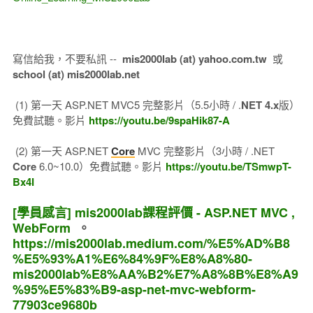
寫信給我，不要私訊 --
mis2000lab (at) yahoo.com.tw
或
school (at) mis2000lab.net
(1) 第一天 ASP.NET MVC5 完整影片（5.5小時 / .
NET 4.x
版）
免費試聽。影片
https://youtu.be/9spaHik87-A
(2) 第一天 ASP.NET
Core
MVC 完整影片（3小時 / .NET
Core
6.0~10.0）免費試聽。影片
https://youtu.be/TSmwpT-
Bx4I
[學員感言] mis2000lab課程評價 - ASP.NET MVC ,
WebForm
。
https://mis2000lab.medium.com/%E5%AD%B8
%E5%93%A1%E6%84%9F%E8%A8%80-
mis2000lab%E8%AA%B2%E7%A8%8B%E8%A9
%95%E5%83%B9-asp-net-mvc-webform-
77903ce9680b