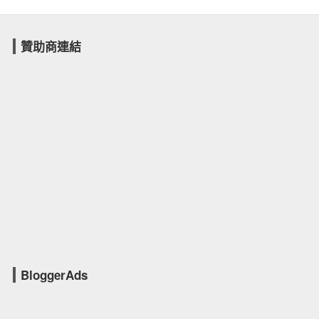
[爆笑]TV-BullShit報導，以誇張的MSN人頭與對話，來針貶時
事。
網路版 Web OS？！還有免費5GB空間？.....酷！！
宅男的NB需求？我想要一台DIY的NB～
宅男行銷學？正妹產品風？
[轉貼]MS SQL Server的T-SQL指令、Stored Procedure與
Trigger
[轉貼]IT虛擬化（資料來源：ithome）
[轉貼]不用安裝各種瀏覽器，也能看見自己的網頁成果
本田宗一郎，「夢」！
[轉貼]談工作....從中國時報裁員說起....
[回憶]我是怎麼落進「寫程式」這個大火坑的？...不會寫程式
的學生，如何進入業界，靠「寫程式」工作