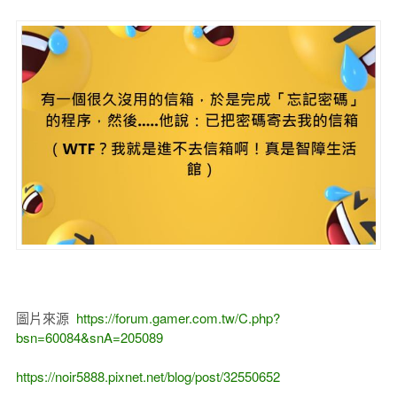
圖片來源
https://forum.gamer.com.tw/C.php?
bsn=60084&snA=205089
https://noir5888.pixnet.net/blog/post/32550652