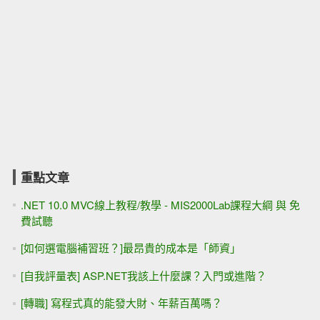
[回憶][職場]幾個不愉快的求職經驗，與我人生的奇遇 - 職場
與金剛經.....談談我不可思議的際遇
[回憶][職場]1.面試前，不妨直接在電話裡面講清楚 & 2.微軟
的面試經驗
[轉貼]股市見底的六個訊號
Cross-Site Scripting / 跨站腳本攻擊，簡稱XSS
[轉貼]SQL Injection機器人來襲 from ithome
[轉貼] 經理 - 課長 - 主任（工程師）
[轉貼]技術顧問在做什麼？ 文/黃忠成
[職場] 生活的壓力 與 生命的尊嚴，哪一個重要？
[轉貼] LINQ入門文章（Will/保哥推薦的）
[轉貼]全盤接受自己的人生，在徹底悲觀的背面，樂觀才會出
現