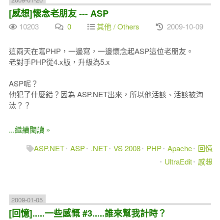
[感想]懷念老朋友 --- ASP
10203
0
其他 / Others
2009-10-09
這兩天在寫PHP，一邊寫，一邊懷念起ASP這位老朋友。
老對手PHP從4.x版，升級為5.x
ASP呢？
他犯了什麼錯？因為 ASP.NET出來，所以他活該、活該被淘
汰？？
...繼續閱讀 »
ASP.NET
ASP
.NET
VS 2008
PHP
Apache
回憶
UltraEdit
感想
2009-01-05
[回憶].....一些感慨 #3.....誰來幫我計時？