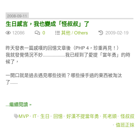
2008-09-11
生日感言，我也變成「怪叔叔」了
12086
0
其他 / Others
2009-02-19
昨天發表一篇感嘆的回憶文章後（PHP 4，珍重再見！）
我就發覺情況不妙..................我已經到了愛提「當年勇」的時
候了，
一開口就是過去遇見哪些技術？哪些接手過的東西被淘汰
了......
...繼續閱讀 »
MVP
IT
生日
回憶
好漢不提當年勇
死老頭
怪叔叔
值班正妹