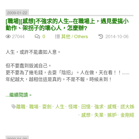
2009-01-22
[職場][感想]不強求的人生--在職場上，遇見愛搞小
動作、架拐子的壞心人，怎麼辦?
27044
0
其他 / Others
2014-10-06
人生，或許不能盡如人意。
但不要蠢到毀滅自己。
更不要為了幾毛錢，去耍「陰招」。人在做，天在看！！......
年紀越大，越相信這是真的。不是不報，時候未到！
...繼續閱讀 »
離職
職場
耍劍
人生
怪喀
回憶
強求
感慨
謊大姊
感想
失業
嫉妒
金剛經
2009-01-20