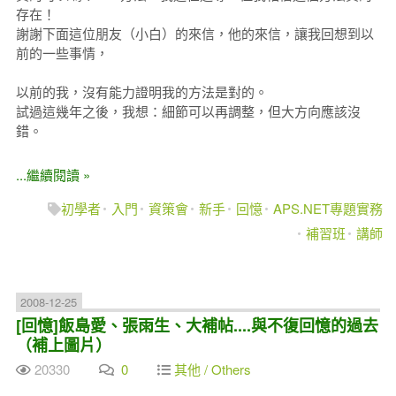
存在！
謝謝下面這位朋友（小白）的來信，他的來信，讓我回想到以
前的一些事情，
以前的我，沒有能力證明我的方法是對的。
試過這幾年之後，我想：細節可以再調整，但大方向應該沒
錯。
...繼續閱讀 »
初學者
入門
資策會
新手
回憶
APS.NET專題實務
補習班
講師
2008-12-25
[回憶]飯島愛、張雨生、大補帖....與不復回憶的過去
（補上圖片）
20330
0
其他 / Others