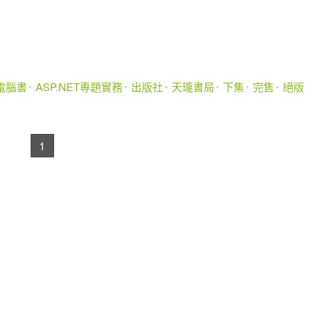
電腦書
ASP.NET專題實務
出版社
天瓏書局
下集
完售
絕版
1