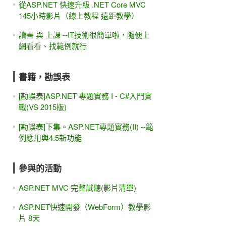
從ASP.NET 快速升級 .NET Core MVC
145小時影片（線上教程 遠距教學）
讀書 與 上課 --IT技術很簡單啦，隨便上
網看看、找範例就行
書籍，勘誤表
[勘誤表]ASP.NET 專題實務 I - C#入門實
戰(VS 2015版)
[勘誤表]下集。ASP.NET專題實務(II) --範
例應用與4.5新功能
參與的活動
ASP.NET MVC 完整試聽(影片清單)
ASP.NET快速開發（WebForm）教學影
片 8天