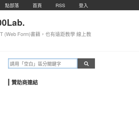
點部落
首頁
RSS
登入
0Lab.
T (Web Form)書籍，也有遠距教學 線上教
贊助商連結