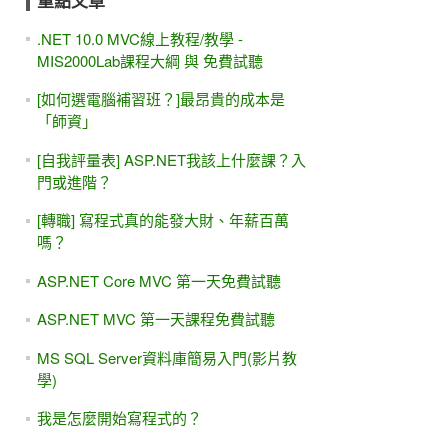
重點文章
.NET 10.0 MVC線上教程/教學 -
MIS2000Lab課程大綱 與 免費試聽
[如何選電腦補習班？]最昂貴的成本是
「師資」
[自我評量表] ASP.NET我該上什麼課？入
門或進階？
[轉職] 寫程式真的能發大財、年薪百萬
嗎？
ASP.NET Core MVC 第一天免費試聽
ASP.NET MVC 第一天課程免費試聽
MS SQL Server資料庫簡易入門(影片教
學)
我是怎麼開始寫程式的？