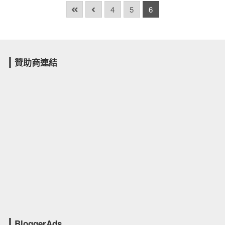
4
5
6
贊助商連結
BloggerAds