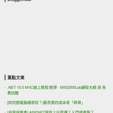
重點文章
.NET 10.0 MVC線上教程/教學 - MIS2000Lab課程大綱 與 免
費試聽
[如何選電腦補習班？]最昂貴的成本是「師資」
[自我評量表] ASP.NET我該上什麼課？入門或進階？