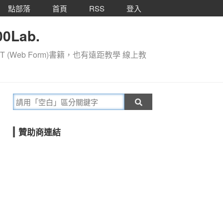
點部落
首頁
RSS
登入
0Lab.
T (Web Form)書籍，也有遠距教學 線上教
贊助商連結