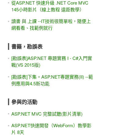
從ASP.NET 快速升級 .NET Core MVC
145小時影片（線上教程 遠距教學）
讀書 與 上課 --IT技術很簡單啦，隨便上
網看看、找範例就行
書籍，勘誤表
[勘誤表]ASP.NET 專題實務 I - C#入門實
戰(VS 2015版)
[勘誤表]下集。ASP.NET專題實務(II) --範
例應用與4.5新功能
參與的活動
ASP.NET MVC 完整試聽(影片清單)
ASP.NET快速開發（WebForm）教學影
片 8天