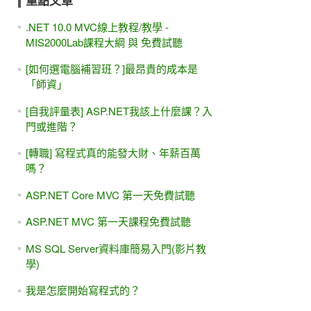
重點文章
.NET 10.0 MVC線上教程/教學 -
MIS2000Lab課程大綱 與 免費試聽
[如何選電腦補習班？]最昂貴的成本是
「師資」
[自我評量表] ASP.NET我該上什麼課？入
門或進階？
[轉職] 寫程式真的能發大財、年薪百萬
嗎？
ASP.NET Core MVC 第一天免費試聽
ASP.NET MVC 第一天課程免費試聽
MS SQL Server資料庫簡易入門(影片教
學)
我是怎麼開始寫程式的？