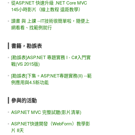
從ASP.NET 快速升級 .NET Core MVC
145小時影片（線上教程 遠距教學）
讀書 與 上課 --IT技術很簡單啦，隨便上
網看看、找範例就行
書籍，勘誤表
[勘誤表]ASP.NET 專題實務 I - C#入門實
戰(VS 2015版)
[勘誤表]下集。ASP.NET專題實務(II) --範
例應用與4.5新功能
參與的活動
ASP.NET MVC 完整試聽(影片清單)
ASP.NET快速開發（WebForm）教學影
片 8天