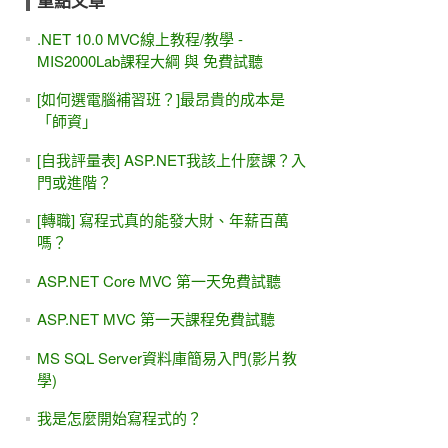
重點文章
.NET 10.0 MVC線上教程/教學 -
MIS2000Lab課程大綱 與 免費試聽
[如何選電腦補習班？]最昂貴的成本是
「師資」
[自我評量表] ASP.NET我該上什麼課？入
門或進階？
[轉職] 寫程式真的能發大財、年薪百萬
嗎？
ASP.NET Core MVC 第一天免費試聽
ASP.NET MVC 第一天課程免費試聽
MS SQL Server資料庫簡易入門(影片教
學)
我是怎麼開始寫程式的？