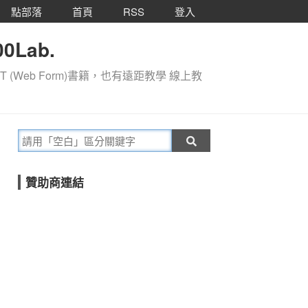
點部落
首頁
RSS
登入
0Lab.
T (Web Form)書籍，也有遠距教學 線上教
贊助商連結