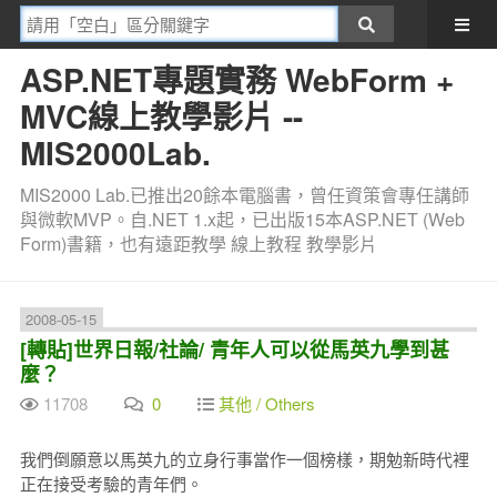
ASP.NET專題實務 WebForm +
MVC線上教學影片 --
MIS2000Lab.
MIS2000 Lab.已推出20餘本電腦書，曾任資策會專任講師
與微軟MVP。自.NET 1.x起，已出版15本ASP.NET (Web
Form)書籍，也有遠距教學 線上教程 教學影片
2008-05-15
[轉貼]世界日報/社論/ 青年人可以從馬英九學到甚
麼？
11708
0
其他 / Others
我們倒願意以馬英九的立身行事當作一個榜樣，期勉新時代裡
正在接受考驗的青年們。