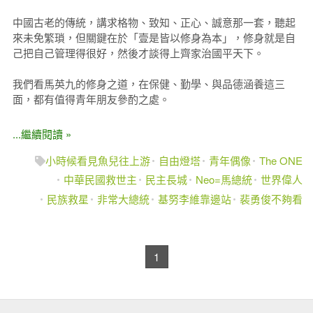
中國古老的傳統，講求格物、致知、正心、誠意那一套，聽起
來未免繁瑣，但關鍵在於「壹是皆以修身為本」，修身就是自
己把自己管理得很好，然後才談得上齊家治國平天下。
我們看馬英九的修身之道，在保健、勤學、與品德涵養這三
面，都有值得青年朋友參酌之處。
...繼續閱讀 »
小時候看見魚兒往上游
自由燈塔
青年偶像
The ONE
中華民國救世主
民主長城
Neo=馬總統
世界偉人
民族救星
非常大總統
基努李維靠邊站
裴勇俊不夠看
1