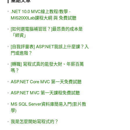
重點文章
.NET 10.0 MVC線上教程/教學 -
MIS2000Lab課程大綱 與 免費試聽
[如何選電腦補習班？]最昂貴的成本是
「師資」
[自我評量表] ASP.NET我該上什麼課？入
門或進階？
[轉職] 寫程式真的能發大財、年薪百萬
嗎？
ASP.NET Core MVC 第一天免費試聽
ASP.NET MVC 第一天課程免費試聽
MS SQL Server資料庫簡易入門(影片教
學)
我是怎麼開始寫程式的？