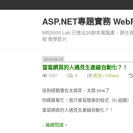
ASP.NET專題實務 WebF
MIS2000 Lab.已推出20餘本電腦書，曾任
程 教學影片
2016-04-15
當寫網頁的人遇見生產線自動化？！
3587
0
其他 / Others
這則經驗實在太搞笑、太跳 tone了
你碼幫幫忙，我只會寫簡單的程式（if+迴圈
當寫網頁的人遇見生產線自動化？！
...繼續閱讀 »