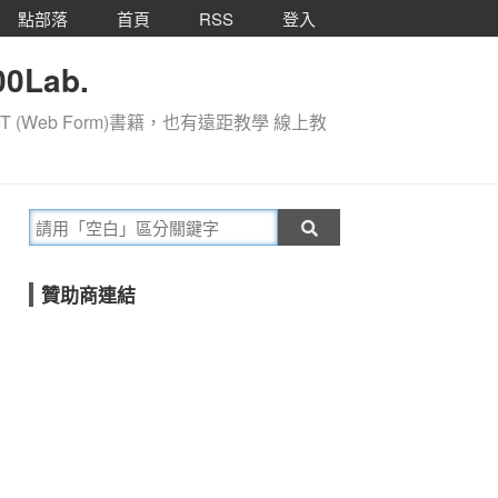
點部落
首頁
RSS
登入
0Lab.
T (Web Form)書籍，也有遠距教學 線上教
贊助商連結