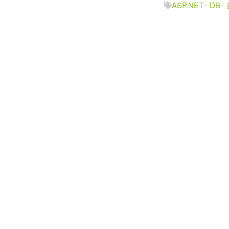
ASP.NET
DB