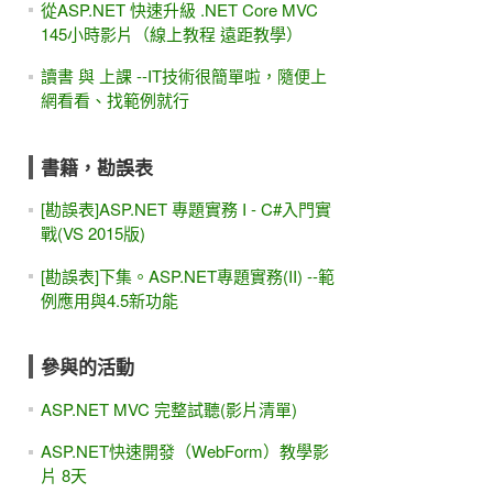
從ASP.NET 快速升級 .NET Core MVC
145小時影片（線上教程 遠距教學）
讀書 與 上課 --IT技術很簡單啦，隨便上
網看看、找範例就行
書籍，勘誤表
[勘誤表]ASP.NET 專題實務 I - C#入門實
戰(VS 2015版)
[勘誤表]下集。ASP.NET專題實務(II) --範
例應用與4.5新功能
參與的活動
ASP.NET MVC 完整試聽(影片清單)
ASP.NET快速開發（WebForm）教學影
片 8天