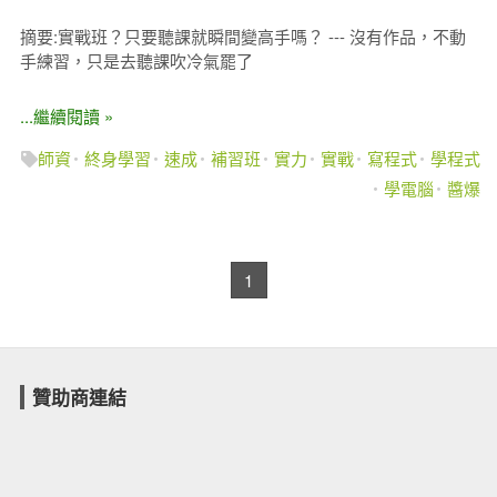
摘要:實戰班？只要聽課就瞬間變高手嗎？ --- 沒有作品，不動
手練習，只是去聽課吹冷氣罷了
...繼續閱讀 »
師資
終身學習
速成
補習班
實力
實戰
寫程式
學程式
學電腦
醬爆
1
贊助商連結