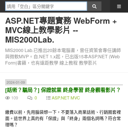
ASP.NET專題實務 WebForm +
MVC線上教學影片 --
MIS2000Lab.
MIS2000 Lab.已推出20餘本電腦書，曾任資策會專任講師
與微軟MVP。自.NET 1.x起，已出版15本ASP.NET (Web
Form)書籍，也有遠距教學 線上教程 教學影片
2024-01-09
[話術？騙局？] 保證就業 終身學習 終身觀看影片？
109
0
ASP.NET MVC
繳費以前，先用腦袋想一下，不要落入商業話術、行銷圈套裡
面。這世界上真的有「保證」與「終身」兩個名詞嗎？符合常
理嗎？