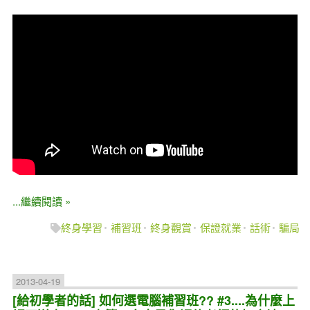
...繼續閱讀 »
終身學習
補習班
終身觀賞
保證就業
話術
騙局
2013-04-19
[給初學者的話] 如何選電腦補習班?? #3....為什麼上