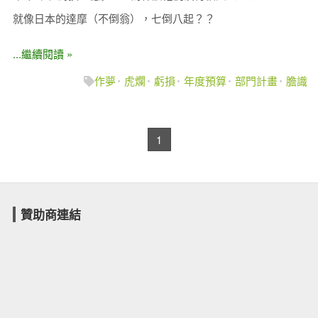
就像日本的達摩（不倒翁），七倒八起？？
...繼續閱讀 »
作夢
虎爛
虧損
年度預算
部門計畫
膽識
1
贊助商連結