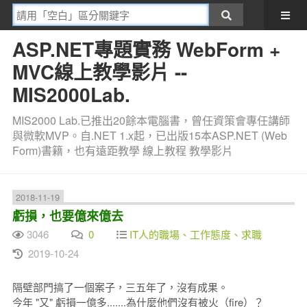
ASP.NET專題實務 WebForm +
MVC線上教學影片 --
MIS2000Lab.
MIS2000 Lab.已推出20餘本電腦書，曾任資策會專任講師
與微軟MVP。自.NET 1.x起，已出版15本ASP.NET (Web
Form)書籍，也有遠距教學 線上教程 教學影片
2018-11-19
虧損，也要億來億去
3046
0
IT人的職場、工作態度、求職
2019-10-24
隔壁部門搞了一個案子，三五年了，沒有成果。
今年 "又" 虧損一億多.......為什麼他們沒有被火（fire）？