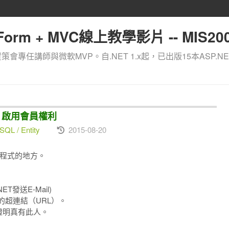
orm + MVC線上教學影片 -- MIS200
資策會專任講師與微軟MVP。自.NET 1.x起，已出版15本ASP.NE
證、啟用會員權利
SQL / Entity
2015-08-20
T程式的地方。
ET發送E-Mail)
面的超連結（URL）。
、證明真有此人。