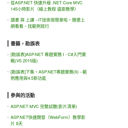
從ASP.NET 快速升級 .NET Core MVC
145小時影片（線上教程 遠距教學）
讀書 與 上課 --IT技術很簡單啦，隨便上
網看看、找範例就行
書籍，勘誤表
[勘誤表]ASP.NET 專題實務 I - C#入門實
戰(VS 2015版)
[勘誤表]下集。ASP.NET專題實務(II) --範
例應用與4.5新功能
參與的活動
ASP.NET MVC 完整試聽(影片清單)
ASP.NET快速開發（WebForm）教學影
片 8天