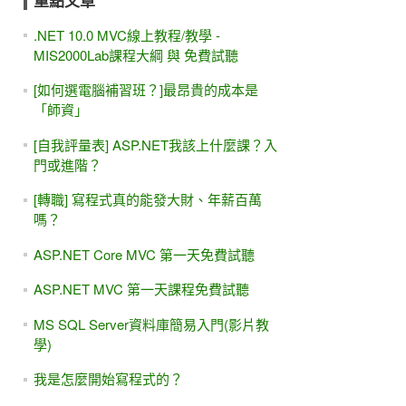
重點文章
.NET 10.0 MVC線上教程/教學 -
MIS2000Lab課程大綱 與 免費試聽
[如何選電腦補習班？]最昂貴的成本是
「師資」
[自我評量表] ASP.NET我該上什麼課？入
門或進階？
[轉職] 寫程式真的能發大財、年薪百萬
嗎？
ASP.NET Core MVC 第一天免費試聽
ASP.NET MVC 第一天課程免費試聽
MS SQL Server資料庫簡易入門(影片教
學)
我是怎麼開始寫程式的？