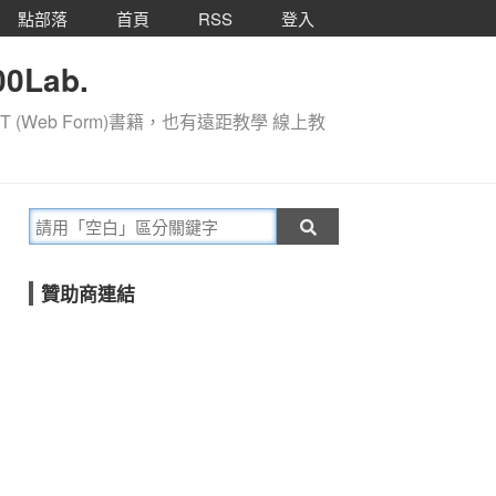
點部落
首頁
RSS
登入
0Lab.
T (Web Form)書籍，也有遠距教學 線上教
贊助商連結