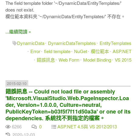
The field template folder '~/DynamicData/EntityTemplates/'
does not exist.
欄位範本資料夾 '~/DynamicData/EntityTemplates/' 不存在。
...繼續閱讀 »
DynamicData
DynamicDataTemplates
EntityTemplates
Error
field template
NuGet
欄位範本
ASP.NET
錯誤訊息
Web Form
Model Binding
VS 2015
2015-02-10
錯誤訊息 -- Could not load file or assembly
'Microsoft.VisualStudio.Web.PageInspector.Loa
der, Version=1.0.0.0, Culture=neutral,
PublicKeyToken=b03f5f7f11d50a3a' or one of its
dependencies. 系統找不到指定的檔案。
6266
0
ASP.NET 4.5與 VS 2012/2013
2020-12-03