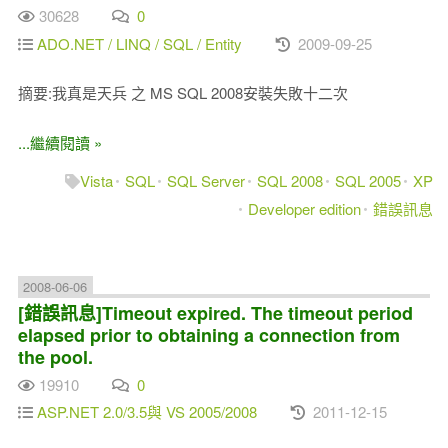
30628
0
ADO.NET / LINQ / SQL / Entity
2009-09-25
摘要:我真是天兵 之 MS SQL 2008安裝失敗十二次
...繼續閱讀 »
Vista
SQL
SQL Server
SQL 2008
SQL 2005
XP
Developer edition
錯誤訊息
2008-06-06
[錯誤訊息]Timeout expired. The timeout period
elapsed prior to obtaining a connection from
the pool.
19910
0
ASP.NET 2.0/3.5與 VS 2005/2008
2011-12-15