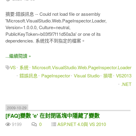
摘要:錯誤訊息 -- Could not load file or assembly
'Microsoft.VisualStudio.Web.PageInspector.Loader,
Version=1.0.0.0, Culture=neutral,
PublicKeyToken=b03f5f7f11d50a3a' or one of its
dependencies. 系統找不到指定的檔案。
...繼續閱讀 »
VS
系統
Microsoft.VisualStudio.Web.PageInspector.Loader
錯誤訊息
PageInspector
Visual Studio
損壞
VS2013
.NET
2009-10-29
[FAQ]變數 'e' 在封閉區塊中隱藏了變數
9199
0
ASP.NET 4.0與 VS 2010