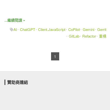
...繼續閱讀 »
AI
ChatGPT
Client.JavaScript
CoPilot
Gemini
Gerrit
GitLab
Refactor
重構
1
贊助商連結