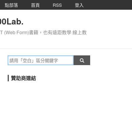
點部落
首頁
RSS
登入
0Lab.
T (Web Form)書籍，也有遠距教學 線上教
贊助商連結