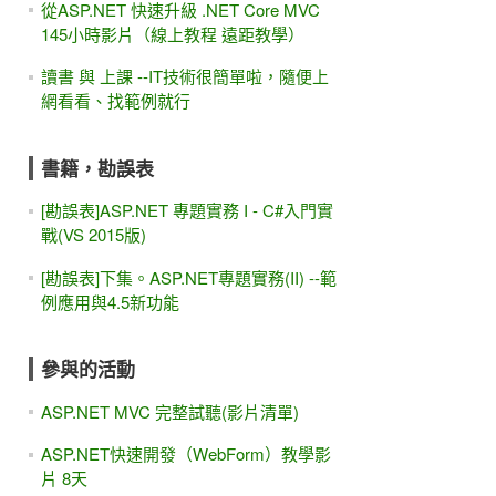
從ASP.NET 快速升級 .NET Core MVC
145小時影片（線上教程 遠距教學）
讀書 與 上課 --IT技術很簡單啦，隨便上
網看看、找範例就行
書籍，勘誤表
[勘誤表]ASP.NET 專題實務 I - C#入門實
戰(VS 2015版)
[勘誤表]下集。ASP.NET專題實務(II) --範
例應用與4.5新功能
參與的活動
ASP.NET MVC 完整試聽(影片清單)
ASP.NET快速開發（WebForm）教學影
片 8天