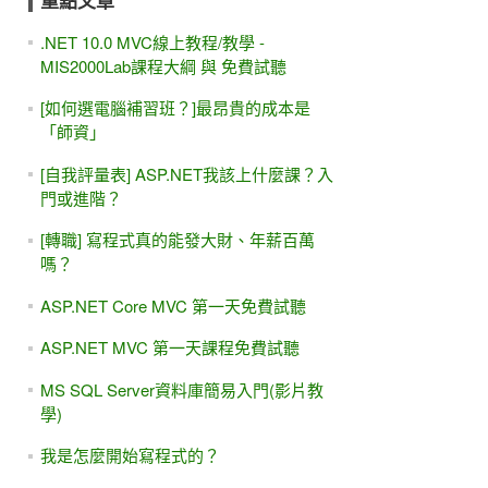
重點文章
.NET 10.0 MVC線上教程/教學 -
MIS2000Lab課程大綱 與 免費試聽
[如何選電腦補習班？]最昂貴的成本是
「師資」
[自我評量表] ASP.NET我該上什麼課？入
門或進階？
[轉職] 寫程式真的能發大財、年薪百萬
嗎？
ASP.NET Core MVC 第一天免費試聽
ASP.NET MVC 第一天課程免費試聽
MS SQL Server資料庫簡易入門(影片教
學)
我是怎麼開始寫程式的？