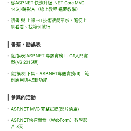
從ASP.NET 快速升級 .NET Core MVC
145小時影片（線上教程 遠距教學）
讀書 與 上課 --IT技術很簡單啦，隨便上
網看看、找範例就行
書籍，勘誤表
[勘誤表]ASP.NET 專題實務 I - C#入門實
戰(VS 2015版)
[勘誤表]下集。ASP.NET專題實務(II) --範
例應用與4.5新功能
參與的活動
ASP.NET MVC 完整試聽(影片清單)
ASP.NET快速開發（WebForm）教學影
片 8天