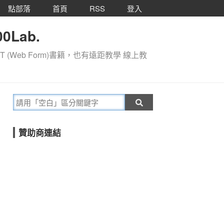
點部落
首頁
RSS
登入
0Lab.
T (Web Form)書籍，也有遠距教學 線上教
贊助商連結