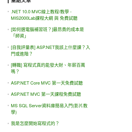
重點文章
.NET 10.0 MVC線上教程/教學 -
MIS2000Lab課程大綱 與 免費試聽
[如何選電腦補習班？]最昂貴的成本是
「師資」
[自我評量表] ASP.NET我該上什麼課？入
門或進階？
[轉職] 寫程式真的能發大財、年薪百萬
嗎？
ASP.NET Core MVC 第一天免費試聽
ASP.NET MVC 第一天課程免費試聽
MS SQL Server資料庫簡易入門(影片教
學)
我是怎麼開始寫程式的？