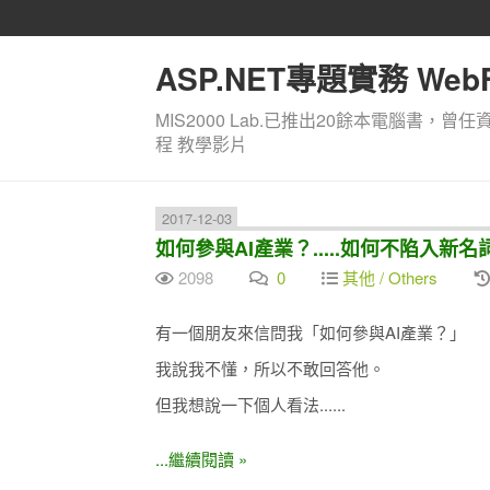
ASP.NET專題實務 WebF
MIS2000 Lab.已推出20餘本電腦書，曾任
程 教學影片
2017-12-03
如何參與AI產業？.....如何不陷入新
2098
0
其他 / Others
有一個朋友來信問我「如何參與AI產業？」
我說我不懂，所以不敢回答他。
但我想說一下個人看法......
...繼續閱讀 »