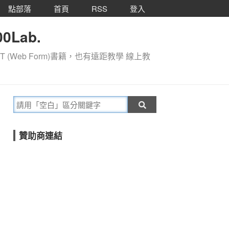
點部落
首頁
RSS
登入
0Lab.
T (Web Form)書籍，也有遠距教學 線上教
贊助商連結