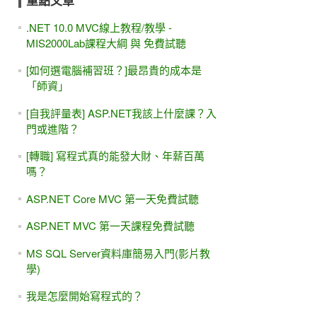
重點文章
.NET 10.0 MVC線上教程/教學 -
MIS2000Lab課程大綱 與 免費試聽
[如何選電腦補習班？]最昂貴的成本是
「師資」
[自我評量表] ASP.NET我該上什麼課？入
門或進階？
[轉職] 寫程式真的能發大財、年薪百萬
嗎？
ASP.NET Core MVC 第一天免費試聽
ASP.NET MVC 第一天課程免費試聽
MS SQL Server資料庫簡易入門(影片教
學)
我是怎麼開始寫程式的？