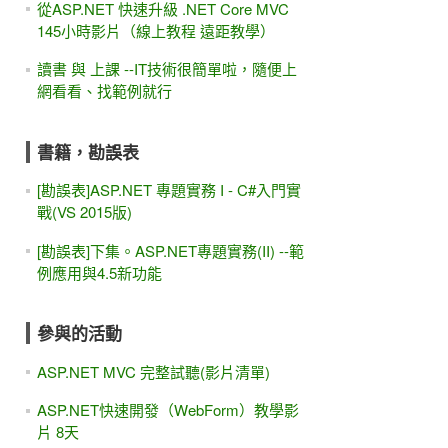
從ASP.NET 快速升級 .NET Core MVC
145小時影片（線上教程 遠距教學）
讀書 與 上課 --IT技術很簡單啦，隨便上
網看看、找範例就行
書籍，勘誤表
[勘誤表]ASP.NET 專題實務 I - C#入門實
戰(VS 2015版)
[勘誤表]下集。ASP.NET專題實務(II) --範
例應用與4.5新功能
參與的活動
ASP.NET MVC 完整試聽(影片清單)
ASP.NET快速開發（WebForm）教學影
片 8天