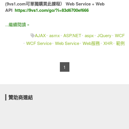
(9vs1.com可單獨購買此課程）
Web Service + Web
API
https://9vs1.com/go/?i=83d6700ef666
...繼續閱讀 »
AJAX
asmx
ASP.NET
aspx
JQuery
WCF
WCF Service
Web Service
Web服務
XHR
範例
1
贊助商連結