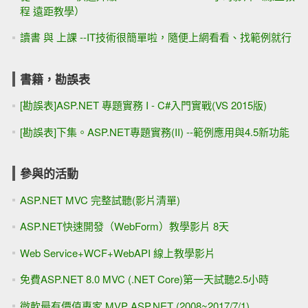
程 遠距教學）
讀書 與 上課 --IT技術很簡單啦，隨便上網看看、找範例就行
書籍，勘誤表
[勘誤表]ASP.NET 專題實務 I - C#入門實戰(VS 2015版)
[勘誤表]下集。ASP.NET專題實務(II) --範例應用與4.5新功能
參與的活動
ASP.NET MVC 完整試聽(影片清單)
ASP.NET快速開發（WebForm）教學影片 8天
Web Service+WCF+WebAPI 線上教學影片
免費ASP.NET 8.0 MVC (.NET Core)第一天試聽2.5小時
微軟最有價值專家 MVP ASP.NET (2008~2017/7/1)