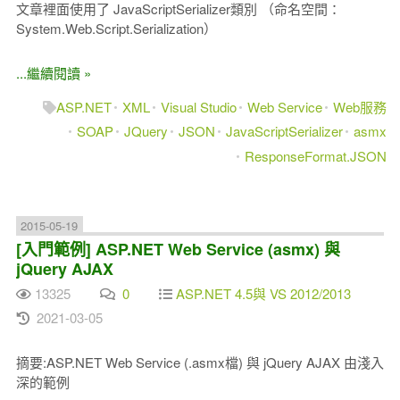
文章裡面使用了 JavaScriptSerializer類別 （命名空間：
System.Web.Script.Serialization）
...繼續閱讀 »
ASP.NET
XML
Visual Studio
Web Service
Web服務
SOAP
JQuery
JSON
JavaScriptSerializer
asmx
ResponseFormat.JSON
2015-05-19
[入門範例] ASP.NET Web Service (asmx) 與
jQuery AJAX
13325
0
ASP.NET 4.5與 VS 2012/2013
2021-03-05
摘要:ASP.NET Web Service (.asmx檔) 與 jQuery AJAX 由淺入
深的範例