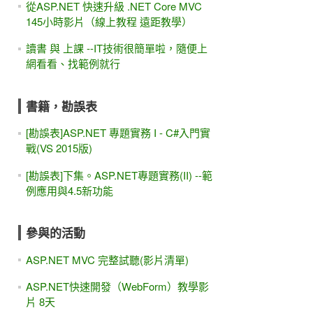
從ASP.NET 快速升級 .NET Core MVC
145小時影片（線上教程 遠距教學）
讀書 與 上課 --IT技術很簡單啦，隨便上
網看看、找範例就行
書籍，勘誤表
[勘誤表]ASP.NET 專題實務 I - C#入門實
戰(VS 2015版)
[勘誤表]下集。ASP.NET專題實務(II) --範
例應用與4.5新功能
參與的活動
ASP.NET MVC 完整試聽(影片清單)
ASP.NET快速開發（WebForm）教學影
片 8天