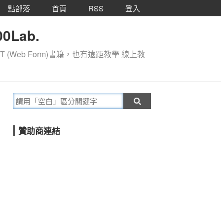
點部落
首頁
RSS
登入
0Lab.
T (Web Form)書籍，也有遠距教學 線上教
贊助商連結