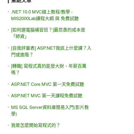
重點文章
.NET 10.0 MVC線上教程/教學 -
MIS2000Lab課程大綱 與 免費試聽
[如何選電腦補習班？]最昂貴的成本是
「師資」
[自我評量表] ASP.NET我該上什麼課？入
門或進階？
[轉職] 寫程式真的能發大財、年薪百萬
嗎？
ASP.NET Core MVC 第一天免費試聽
ASP.NET MVC 第一天課程免費試聽
MS SQL Server資料庫簡易入門(影片教
學)
我是怎麼開始寫程式的？