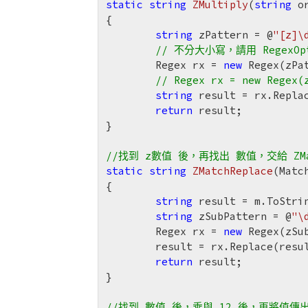
static
string
ZMultiply
(
string
 o
{

string
 zPattern = @
"[z]\
// 不分大小寫，請用 RegexOpti
	Regex rx = 
new
 Regex(zPa
// Regex rx = new Regex(
string
 result = rx.Repla
return
 result;

}

//找到 z數值 後，再找出 數值，交給 ZMa
static
string
ZMatchReplace
(Matc
{

string
 result = m.ToStrin
string
 zSubPattern = @
"\
	Regex rx = 
new
 Regex(zSub
	result = rx.Replace(resu
return
 result;

}

//找到 數值 後，乘與 12 後，再將值傳