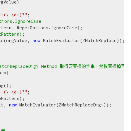
rgValue)
d+(\.\d+)?"
;

ons.IgnoreCase 
ttern, RegexOptions.IgnoreCase);

zPattern);
ce(orgValue, 
new
 MatchEvaluator(ZMatchReplace));

tchReplaceDigi Method 取得要置換的字串，然後置換掉再
h m)
g();

d+(\.\d+)?"
;

Pattern);

lt, 
new
 MatchEvaluator(ZMatchReplaceDigi));

出去