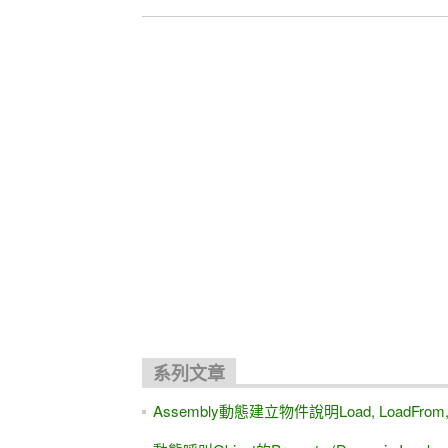
關聯文章
MS SQL Server中REPLACE NTEXT欄位
[SQL]找出某個字在字串中出現的次數