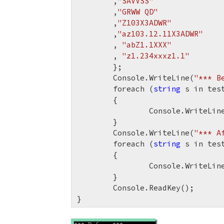
	,
"SAVVSS"
	,
"GRWW QD"
	,
"Z103X3ADWR"
	,
"az103.12.11X3ADWR"
	, 
"abZ1.1XXX"
	, 
"z1.234xxxz1.1"
	};

	Console.WriteLine(
"*** B
	foreach (
string
 s in test
	{

		Console.WriteLine(s);

	}

	Console.WriteLine(
"*** A
	foreach (
string
 s in test
	{

		Console.WriteLine(ZMultiply(s));

	}

	Console.ReadKey();

}