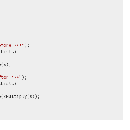
efore ***"
);

Lists)

fter ***"
);

Lists)
