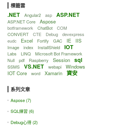
標籤雲
.NET
ASP.NET
Angular2
asp
Aspose
ASP.NET Core
botframework
ChatBot
COM
CONVERT
CTE
Debug
devexpress
Excel
IE
IIS
eudc
Fortify
GAC
IOT
Image
index
InstallShield
Labs
LINQ
Microsoft Bot Framework
sql
Session
Null
pdf
Raspberry
VS.NET
Windows
SSMS
webapi
資安
IOT Core
Xamarin
word
系列文章
Aspose (7)
SQL練習 (6)
Debug心得 (2)