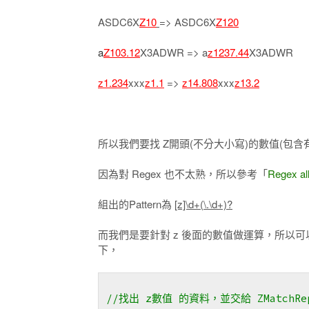
ASDC6X
Z10
=> ASDC6X
Z120
a
Z103.12
X3ADWR => a
z1237.44
X3ADWR
z1.234
xxx
z1.1
=>
z14.808
xxx
z13.2
所以我們要找 Z開頭(不分大小寫)的數值(包含
因為對 Regex 也不太熟，所以參考「
Regex all
組出的Pattern為
[z]\d+(\.\d+)?
而我們是要針對 z 後面的數值做運算，所以可以
下，
//找出 z數值 的資料，並交給 ZMatchR