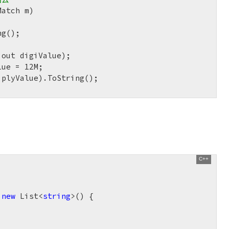
Match m)
g();

lue = 
12
M;

plyValue).ToString();

 
new
 List<
string
>() { 
