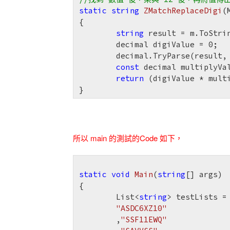
static
string
ZMatchReplaceDigi
(
{

string
 result = m.ToStrin
	decimal digiValue = 
0
;

	decimal.TryParse(result, out digiValue);

const
 decimal multiplyVa
return
 (digiValue * multi
}	
所以 main 的測試的Code 如下，
static
void
Main
(
string
[] args)
{

	List<
string
> testLists =
"ASDC6XZ10"
	,
"SSF11EWQ"