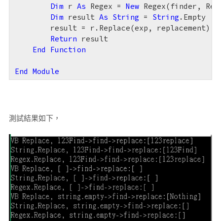
Dim
 r 
As
 Regex = 
New
 Regex(finder, Reg
Dim
 result 
As
String
 = 
String
.Empty

        result = r.Replace(exp, replacement)

Return
 result

End
Function
End
Module
測試結果如下，