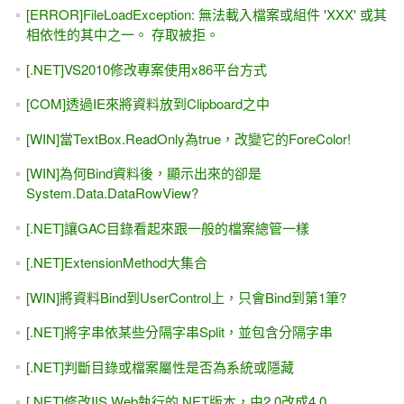
[ERROR]FileLoadException: 無法載入檔案或組件 'XXX' 或其
相依性的其中之一。 存取被拒。
[.NET]VS2010修改專案使用x86平台方式
[COM]透過IE來將資料放到Clipboard之中
[WIN]當TextBox.ReadOnly為true，改變它的ForeColor!
[WIN]為何Bind資料後，顯示出來的卻是
System.Data.DataRowView?
[.NET]讓GAC目錄看起來跟一般的檔案總管一樣
[.NET]ExtensionMethod大集合
[WIN]將資料Bind到UserControl上，只會Bind到第1筆?
[.NET]將字串依某些分隔字串Split，並包含分隔字串
[.NET]判斷目錄或檔案屬性是否為系統或隱藏
[.NET]修改IIS Web執行的.NET版本，由2.0改成4.0