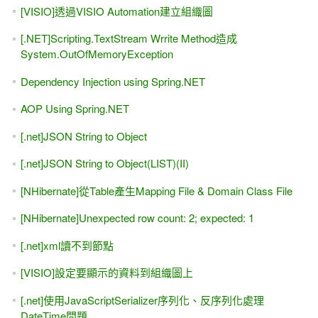
[VISIO]透過VISIO Automation建立組織圖
[.NET]Scripting.TextStream Wrrite Method造成
System.OutOfMemoryException
Dependency Injection using Spring.NET
AOP Using Spring.NET
[.net]JSON String to Object
[.net]JSON String to Object(LIST)(II)
[NHibernate]從Table產生Mapping File & Domain Class File
[NHibernate]Unexpected row count: 2; expected: 1
[.net]xml讀不到節點
[VISIO]設定要顯示的資料到組織圖上
[.net]使用JavaScriptSerializer序列化、反序列化處理
DateTime問題