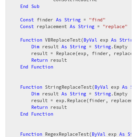
End
Sub
Const
 finder 
As
String
 = 
"find"
Const
 replacement 
As
String
 = 
"replace"
Function
 VBReplaceTest(
ByVal
 exp 
As
String
Dim
 result 
As
String
 = 
String
.Empty

        result = Replace(exp, finder, replacem
Return
 result

End
Function
Function
 StringReplaceTest(
ByVal
 exp 
As
St
Dim
 result 
As
String
 = 
String
.Empty

        result = exp.Replace(finder, replacemen
Return
 result

End
Function
Function
 RegexReplaceTest(
ByVal
 exp 
As
Str