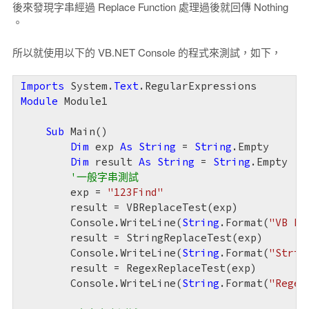
後來發現字串經過 Replace Function 處理過後就回傳 Nothing
。
所以就使用以下的 VB.NET Console 的程式來測試，如下，
Imports
 System.
Text
Module
 Module1

Sub
 Main()

Dim
 exp 
As
String
 = 
String
.Empty

Dim
 result 
As
String
 = 
String
.Empty

'一般字串測試
        exp = 
"123Find"
        result = VBReplaceTest(exp)

        Console.WriteLine(
String
.Format(
"VB Re
        result = StringReplaceTest(exp)

        Console.WriteLine(
String
.Format(
"Strin
        result = RegexReplaceTest(exp)

        Console.WriteLine(
String
.Format(
"Regex