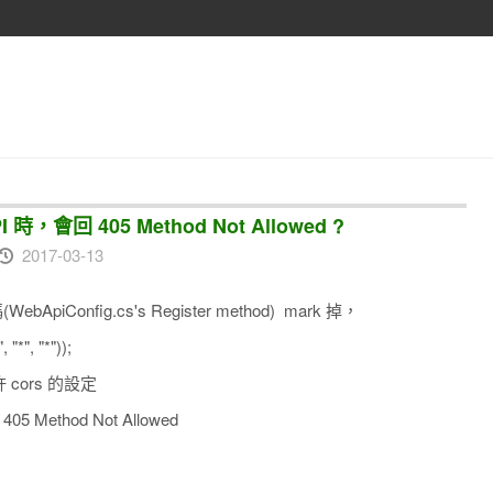
API 時，會回 405 Method Not Allowed ?
2017-03-13
iConfig.cs's Register method) mark 掉，
"*", "*"));
許 cors 的設定
405 Method Not Allowed