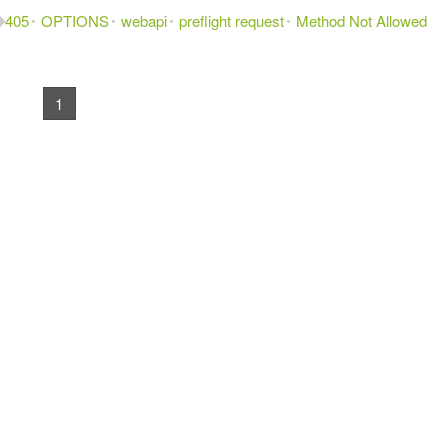
405
OPTIONS
webapi
preflight request
Method Not Allowed
1