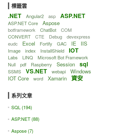
標籤雲
.NET
ASP.NET
Angular2
asp
Aspose
ASP.NET Core
botframework
ChatBot
COM
CONVERT
CTE
Debug
devexpress
Excel
IE
IIS
eudc
Fortify
GAC
IOT
Image
index
InstallShield
Labs
LINQ
Microsoft Bot Framework
sql
Session
Null
pdf
Raspberry
VS.NET
Windows
SSMS
webapi
資安
IOT Core
Xamarin
word
系列文章
SQL (194)
ASP.NET (88)
Aspose (7)