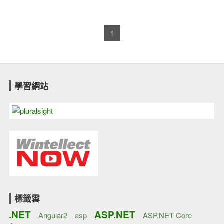
1
學習網站
標籤雲
.NET
ASP.NET
Angular2
asp
ASP.NET Core