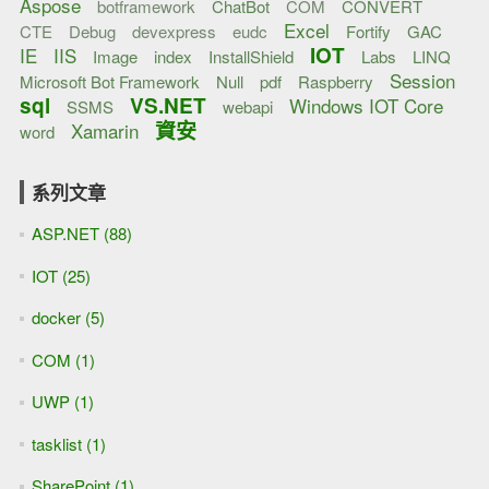
Aspose
botframework
ChatBot
COM
CONVERT
Excel
CTE
Debug
devexpress
eudc
Fortify
GAC
IOT
IE
IIS
Image
index
InstallShield
Labs
LINQ
Session
Microsoft Bot Framework
Null
pdf
Raspberry
sql
VS.NET
Windows IOT Core
SSMS
webapi
資安
Xamarin
word
系列文章
ASP.NET (88)
IOT (25)
docker (5)
COM (1)
UWP (1)
tasklist (1)
SharePoint (1)