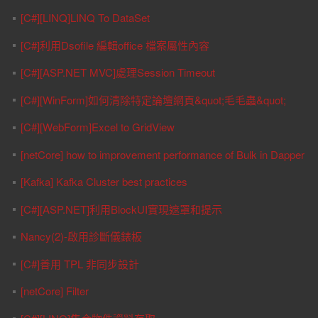
[C#][LINQ]LINQ To DataSet
[C#]利用Dsofile 編輯office 檔案屬性內容
[C#][ASP.NET MVC]處理Session Timeout
[C#][WinForm]如何清除特定論壇網頁&quot;毛毛蟲&quot;
[C#][WebForm]Excel to GridView
[netCore] how to improvement performance of Bulk in Dapper
[Kafka] Kafka Cluster best practices
[C#][ASP.NET]利用BlockUI實現遮罩和提示
Nancy(2)-啟用診斷儀錶板
[C#]善用 TPL 非同步設計
[netCore] Filter