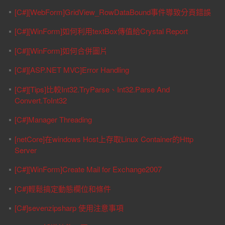
[C#][WebForm]GridView_RowDataBound事件導致分頁錯誤
[C#][WinForm]如何利用textBox傳值給Crystal Report
[C#][WinForm]如何合併圖片
[C#][ASP.NET MVC]Error Handling
[C#][Tips]比較Int32.TryParse、Int32.Parse And
Convert.ToInt32
[C#]Manager Threading
[netCore]在windows Host上存取Linux Container的Http
Server
[C#][WinForm]Create Mail for Exchange2007
[C#]輕鬆搞定動態欄位和條件
[C#]sevenzipsharp 使用注意事項