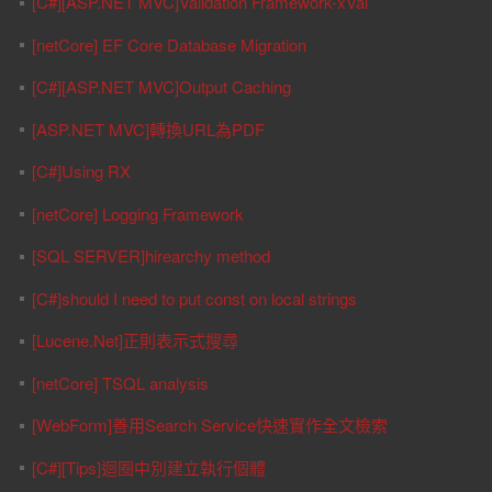
[C#][ASP.NET MVC]Validation Framework-xVal
[netCore] EF Core Database Migration
[C#][ASP.NET MVC]Output Caching
[ASP.NET MVC]轉換URL為PDF
[C#]Using RX
[netCore] Logging Framework
[SQL SERVER]hirearchy method
[C#]should I need to put const on local strings
[Lucene.Net]正則表示式搜尋
[netCore] TSQL analysis
[WebForm]善用Search Service快速實作全文檢索
[C#][Tips]迴圈中別建立執行個體