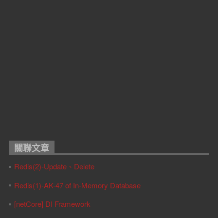
關聯文章
Redis(2)-Update、Delete
Redis(1)-AK-47 of In-Memory Database
[netCore] DI Framework