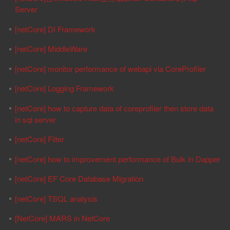
Server
[netCore] DI Framework
[netCore] MiddleWare
[netCore] monitor performance of webapi via CoreProfiler
[netCore] Logging Framework
[netCore] how to capture data of coreprofiler then store data
in sql server
[netCore] Filter
[netCore] how to improvement performance of Bulk in Dapper
[netCore] EF Core Database Migration
[netCore] TSQL analysis
[NetCore] MARS in NetCore