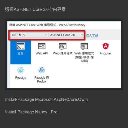
選擇ASP.NET Core 2.0空白專案
Install-Package Microsoft.AspNetCore.Owin
Install-Package Nancy –Pre