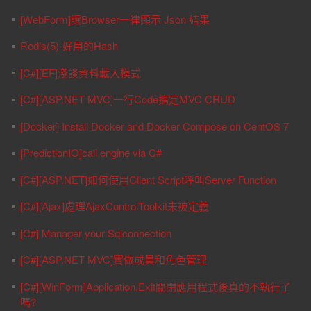
[WebForm]讓Browser一律顯示 Json 結果
Redis(5)-好用的Hash
[C#][EF]淺談資料載入模式
[C#][ASP.NET MVC]一行Code搞定MVC CRUD
[Docker] Install Docker and Docker Compose on CentOS 7
[PredictionIO]call engine via C#
[C#][ASP.NET]如何使用Client Script呼叫Server Function
[C#][Ajax]處理AjaxControlToolkit未被定義
[C#] Manager your Sqlconnection
[C#][ASP.NET MVC]實做成員和角色管理
[C#][WinForm]Application.Exit關閉應用程式後真的不執行了
嗎?