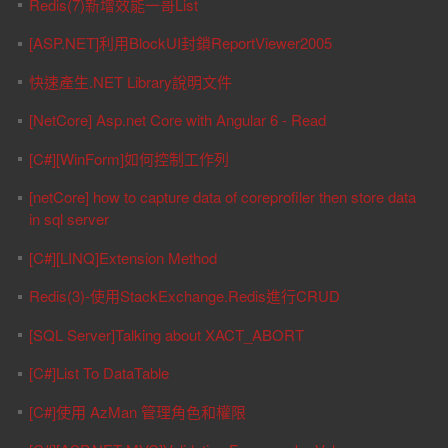
Redis(7)新增效能一哥List
[ASP.NET]利用BlockUI封鎖ReportViewer2005
快速產生.NET Library說明文件
[NetCore] Asp.net Core with Angular 6 - Read
[C#][WinForm]如何控制工作列
[netCore] how to capture data of coreprofiler then store data
in sql server
[C#][LINQ]Extension Method
Redis(3)-使用StackExchange.Redis進行CRUD
[SQL Server]Talking about XACT_ABORT
[C#]List To DataTable
[C#]使用 AzMan 管理角色和權限