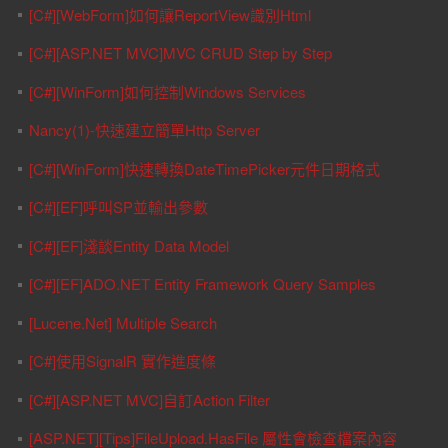
[C#][WebForm]如何讓ReportView識別Html
[C#][ASP.NET MVC]MVC CRUD Step by Step
[C#][WinForm]如何控制Windows Services
Nancy(1)-快速建立簡單Http Server
[C#][WinForm]快速轉換DateTimePicker元件日期格式
[C#][EF]呼叫SP並輸出參數
[C#][EF]淺談Entity Data Model
[C#][EF]ADO.NET Entity Framework Query Samples
[Lucene.Net] Multiple Search
[C#]使用SignalR 實作進度條
[C#][ASP.NET MVC]自訂Action Filter
[ASP.NET][Tips]FileUpload.HasFile 屬性會檢查檔案內容