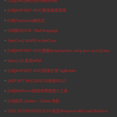
[C#][LINQ]集合物件資料存取
[C#][ASP.NET MVC]實做檔案管理
[C#][Tips]using陳述式
[C#]解決OCR : Bad language
[NetCore] MARS in NetCore
[C#][ASP.NET MVC]連動dropdownlist using json and jQuery
Nancy(3)-啟用APM
[C#][ASP.NET MVC]簡單好用TagBuilder
[ASP.NET MVC]MVC中使用RDLC
[C#][WinForm]擺脫密碼透視小工具
[C#]提高 Update、Delete 效能
[SQL SERVER]SQL2016-設定Alwayson AG Load Balance