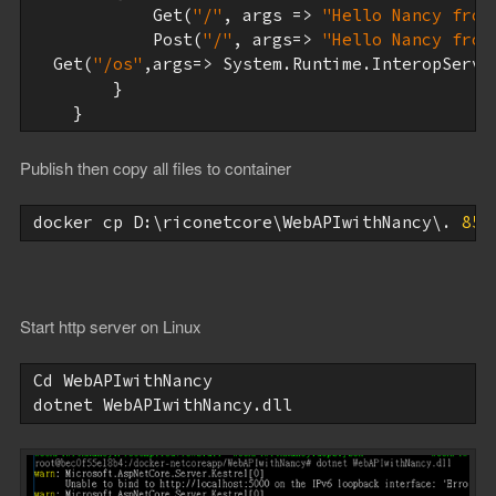
            Get(
"/"
, args => 
"Hello Nancy from
            Post(
"/"
, args=> 
"Hello Nancy from
  Get(
"/os"
,args=> System.Runtime.InteropServi
        }

Publish then copy all files to container
docker cp D:\riconetcore\WebAPIwithNancy\. 
858
Start http server on Linux
Cd WebAPIwithNancy
