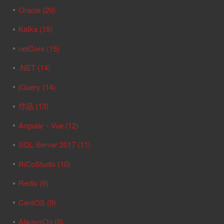
Oracle (29)
Kafka (15)
netCore (15)
.NET (14)
jQuery (14)
作品 (13)
Angular、Vue (12)
SQL Server 2017 (11)
RiCoStudio (10)
Redis (9)
CentOS (9)
AlwaysOn (8)