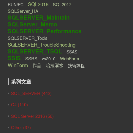
SQL2016
SQL2017
RUN!PC
SQLServer_HA
SQLSERVER_Maintain
SQLServer_Memo
SQLSERVER_Performance
SQLSERVER_Tools
SQLSERVER_TroubleShooting
SQLSERVER_TSQL
SSAS
SSIS
SSRS
WebForm
vs2010
WinForm
作品
哈拉灌水
技術課程
系列文章
SQL_SERVER (442)
C# (110)
SQL Server 2016 (56)
Other (37)