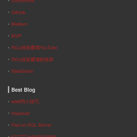
DockerHub
GitHub
Medium
MVP
RiCo技術農場YouTube
RiCo技術農場粉絲頁
SlideShare
Best Blog
adalf的小技巧
Haacked
Paul on SQL Server
SCOTT HANSELMAN