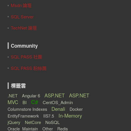
Msdn 論壇
SQL Server
TechNet 論壇
Community
SQL PASS 社團
SQL PASS 粉絲團
標籤雲
ASP.NET
ASP.NET
.NET
Angular 6
C#
MVC
BI
CentOS_Admin
Denali
Columnstore Indexes
Docker
In-Memory
EntityFramework
IIS7.5
jQuery
NetCore
NoSQL
Oracle_Maintain
Other
Redis