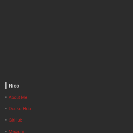
Rico
About Me
DockerHub
GitHub
Medium