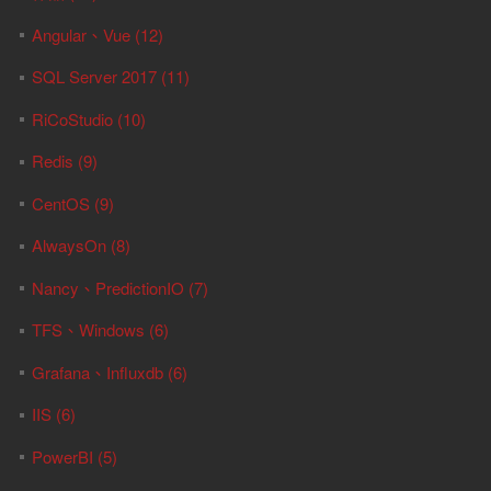
Angular、Vue (12)
SQL Server 2017 (11)
RiCoStudio (10)
Redis (9)
CentOS (9)
AlwaysOn (8)
Nancy、PredictionIO (7)
TFS、Windows (6)
Grafana、Influxdb (6)
IIS (6)
PowerBI (5)