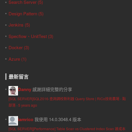
Search Server (5)
Design Pattern (5)
Jenkins (5)
Specflow、UnitTest (3)
Docker (3)
Azure (1)
最新留言
Danny
感謝詳細完整的分享
[SQL SERVER]SQL2016-查詢調校新利器 Query Store | RiCo技術農場 - 點
部落
·
5 years ago
iamrico
我使用 14.0.3048.4 版本
[SQL SERVER][Performance] Table Scan vs Clustered Index Scan 誰成本