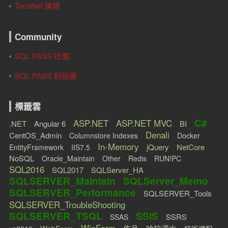
TechNet 論壇
Community
SQL PASS 社團
SQL PASS 粉絲團
標籤雲
C#
ASP.NET
ASP.NET MVC
.NET
Angular 6
BI
Denali
CentOS_Admin
Columnstore Indexes
Docker
In-Memory
jQuery
NetCore
EntityFramework
IIS7.5
NoSQL
Oracle_Maintain
Other
Redis
RUN!PC
SQL2016
SQL2017
SQLServer_HA
SQLSERVER_Maintain
SQLServer_Memo
SQLSERVER_Performance
SQLSERVER_Tools
SQLSERVER_TroubleShooting
SQLSERVER_TSQL
SSIS
SSRS
SSAS
WinForm