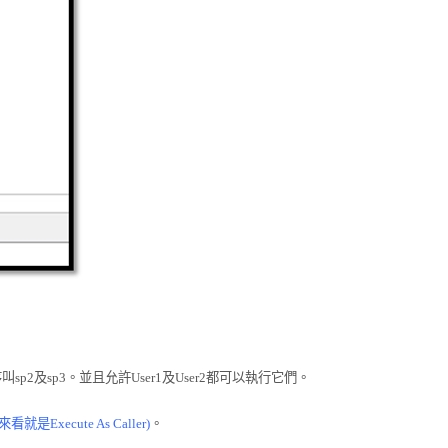
序叫
sp2
及
sp3
。
並且允許
User1
及
User2
都可以執行它們。
來看就是
Execute As Caller)
。