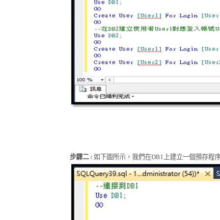
步驟二
:
如下圖所示，我們在
DB1
上建立一個預存程