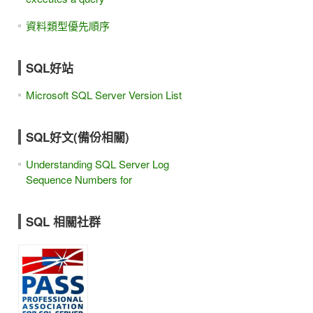
資料類型優先順序
SQL好站
Microsoft SQL Server Version List
SQL好文(備份相關)
Understanding SQL Server Log
Sequence Numbers for
SQL 相關社群