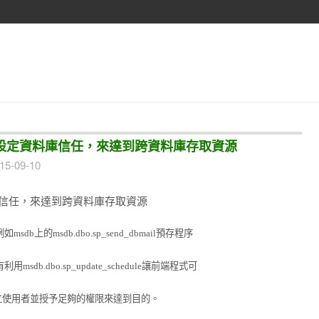
worthy On設定資料庫信任，來達到跨資料庫存取資源
15-09-10
On設定資料庫信任，來達到跨資料庫存取資源
例如
msdb
上
的
msdb.dbo.sp_send_dbmail
預存程序
有利用
msdb.dbo.sp_update_schedule
讓前端程式可
立
使用者並授予足夠的權限來達到目的。