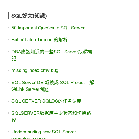
SQL好文(知識)
50 Important Queries In SQL Server
Buffer Latch Timeout的解析
DBA應該知道的一些SQL Server跟蹤標
記
missing index dmv bug
SQL Server DB 轉換成 SQL Project，解
決Link Server問題
SQL SERVER SQLOS的任务调度
SQLSERVER数据库主要状态和切换路
径
Understanding how SQL Server
executes a query