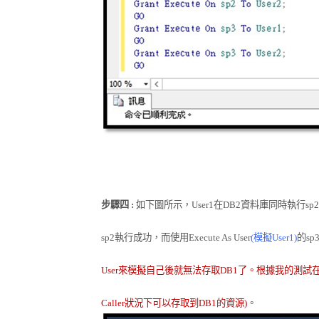
步驟四
:
如下圖所示，
User1
在
DB2
資料庫同時執行
sp2
sp2
執行成功
，而使用
Execute As User
(
模擬
User1)
的
sp
User
來模擬自己後就無法
存取
DB1
了。根據我的測試
Caller
狀況下可以存取到
DB1
的資源
)
。