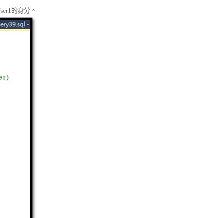
ser1
的身分。