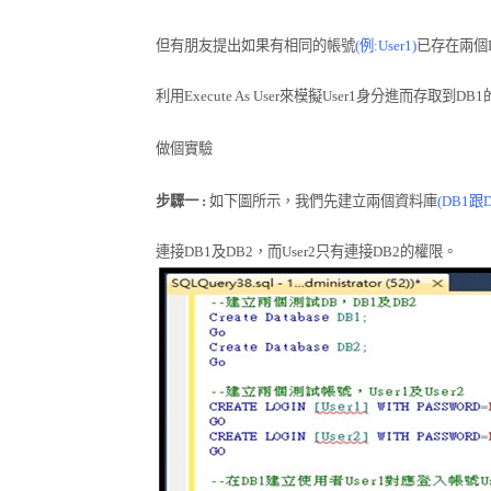
但有朋友提出如果有相同的帳號
(
例
:User1)
已存在兩個
利用
Execute As User
來模擬
User1
身分
進而存取到
DB1
做個實驗
步驟一
:
如下圖所示，我們先建立兩個資料庫
(DB1
跟
連接
DB1
及
DB2
，而
User2
只有連接
DB2
的權限。