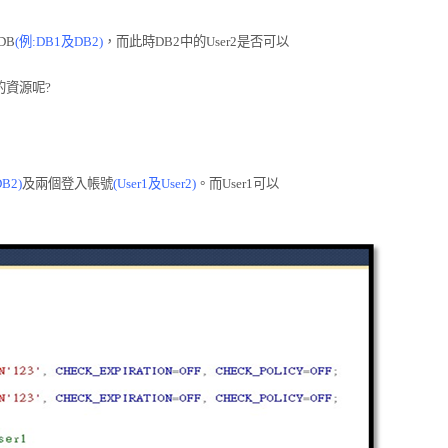
DB
(
例
:DB1
及
DB2)
，而此時
DB2
中的
User2
是否可以
的資源呢
?
DB2)
及兩個登入
帳號
(User1
及
User2)
。而
User1
可以