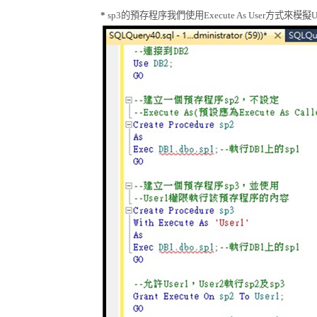
*
sp3
的預存程序我們使用
Execute As User
方式來模擬
U