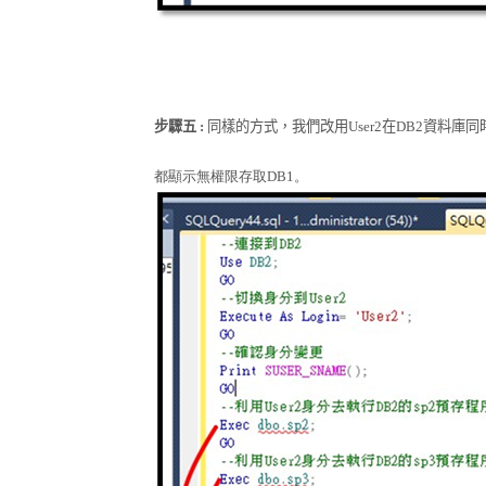
步驟五
:
同樣的方式，我們改用
User2
在
DB2
資料庫同
都顯示無權限存取
DB1
。