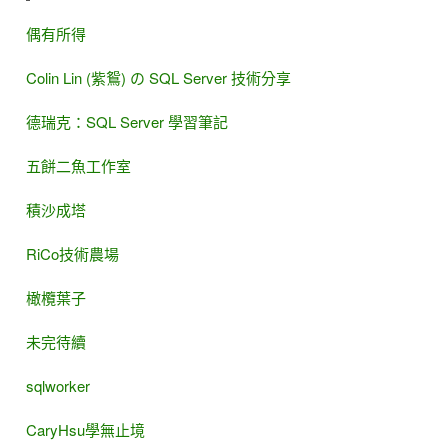
偶有所得
Colin Lin (紫鴛) の SQL Server 技術分享
德瑞克：SQL Server 學習筆記
五餅二魚工作室
積沙成塔
RiCo技術農場
橄欖葉子
未完待續
sqlworker
CaryHsu學無止境