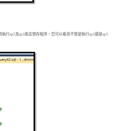
時執行
sp2
及
sp3
兩支預
存程序。您可以看見不管是執行
sp2
還是
sp3