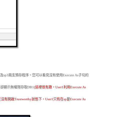
及
sp3
兩支預存程序
。您可以看見沒有使用
Execute As
子句的
3
卻顯示無權限存取
DB1
(
這裡很有趣，
User1
利用
Execute As
在沒有開啟
Trustworthy
狀態下，
User1
只有在
sp
是
Execute As