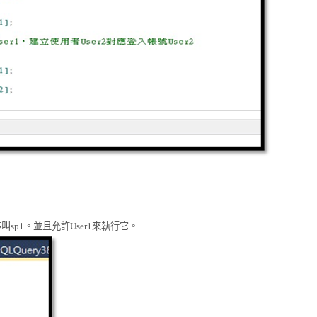
序叫
sp1
。並且允許
User1
來執行它。