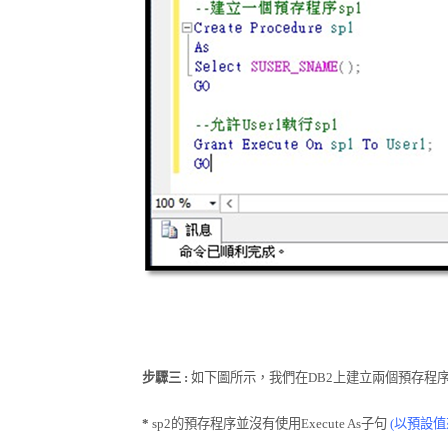
步驟三
:
如下圖所示，我們在
DB2
上建立兩個預存程
*
sp2
的預存程序並沒有使用
Execute As
子句
(
以預設值