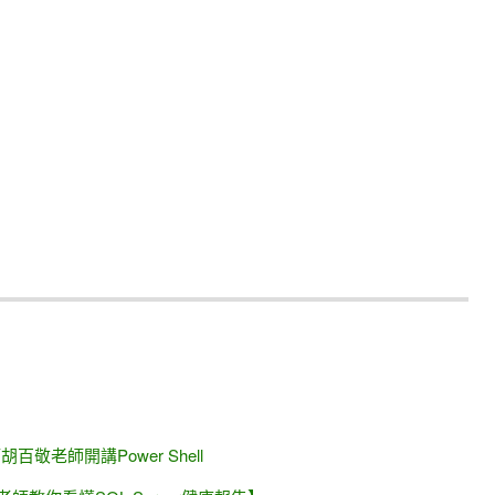
化 - 解析SQL Server 2016新功能
師胡百敬老師開講Power Shell
ER 2017 0n Linux ，資料庫規劃設計
份與還原
1g分享會