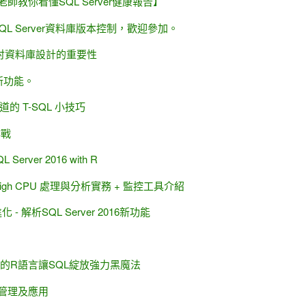
最佳實踐
ver
術般的R語言讓SQL綻放強力黑魔法
ver 2016 with R
 High CPU 處理與分析實務 + 監控工具介紹
探討資料庫設計的重要性
】
庫Q & A活動
作戰