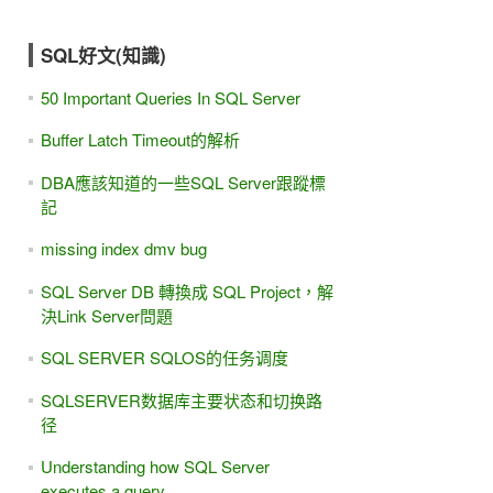
SQL好文(知識)
50 Important Queries In SQL Server
Buffer Latch Timeout的解析
DBA應該知道的一些SQL Server跟蹤標
記
missing index dmv bug
SQL Server DB 轉換成 SQL Project，解
決Link Server問題
SQL SERVER SQLOS的任务调度
SQLSERVER数据库主要状态和切换路
径
Understanding how SQL Server
executes a query