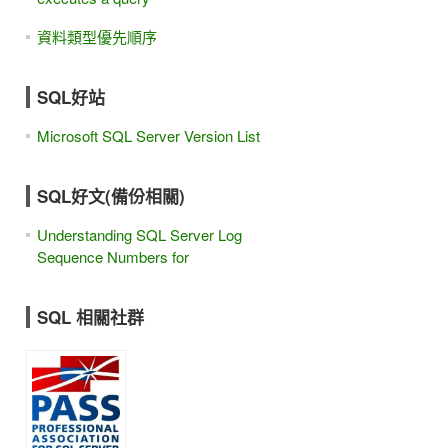
資料類型優先順序
SQL好站
Microsoft SQL Server Version List
SQL好文(備份相關)
Understanding SQL Server Log
Sequence Numbers for
SQL 相關社群