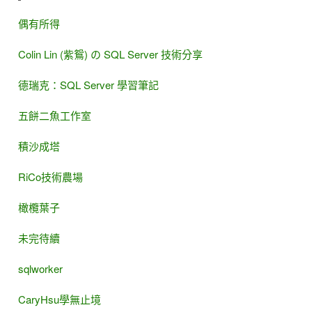
偶有所得
Colin Lin (紫鴛) の SQL Server 技術分享
德瑞克：SQL Server 學習筆記
五餅二魚工作室
積沙成塔
RiCo技術農場
橄欖葉子
未完待續
sqlworker
CaryHsu學無止境