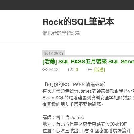
Rock的SQL筆記本
健忘者的學習紀錄
2017-05-08
[活動] SQL PASS五月帶來 SQL Se
3448
0
[活動]
【5月份的SQL PASS 演講來囉】
這次非常榮幸邀請James老師來微軟跟我們分享SQ
Azure SQL的環境建置到資料安全等相關議題
有興趣的朋友千萬不要錯過囉~
講師：傅士哲 James
地址：台北市信義區忠孝東路五段68號19F
位置：捷運三號出口-右轉-國泰置地廣場簽到