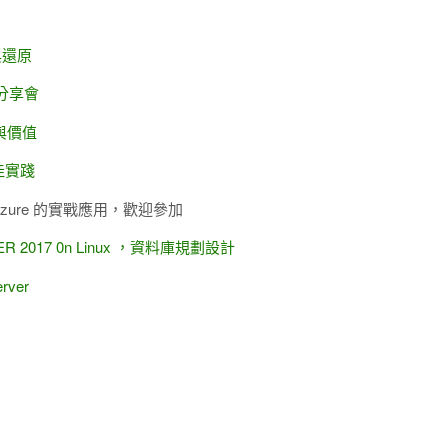
老師教你看懂SQL Server健康報告】
與價值
QL Server資料庫版本控制，歡迎參加。
6新功能。
智慧管理及應用
】
師胡百敬老師開講Power Shell