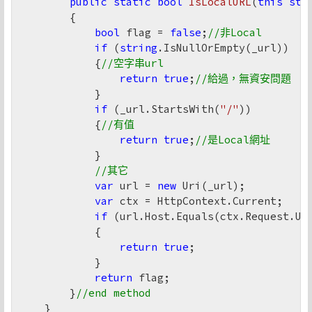
public
static
bool
IsLocalURL
(
this
str
{

bool
 flag = 
false
;
//非Local
if
 (
string
.IsNullOrEmpty(_url))

            {
//空字串url
return
true
;
//給過，無資安問題
            }

if
 (_url.StartsWith(
"/"
))

            {
//有值
return
true
;
//是Local網址
            }

//其它
var
 url = 
new
 Uri(_url);

var
 ctx = HttpContext.Current;

if
 (url.Host.Equals(ctx.Request.Ur
            {

return
true
;

            }

return
 flag;

        }
//end method
    }
