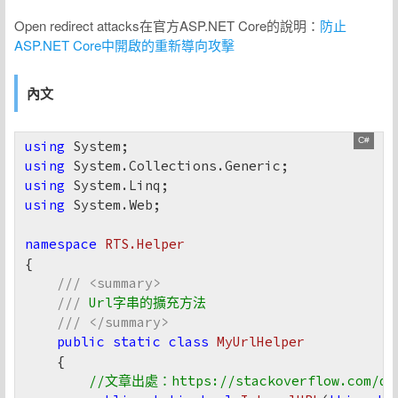
Open redirect attacks在官方ASP.NET Core的說明：
防止
ASP.NET Core中開啟的重新導向攻擊
內文
using
using
using
using
 System.Web;

namespace
RTS.Helper
{

///
<summary>
///
 Url字串的擴充方法
///
</summary>
public
static
class
MyUrlHelper
    {

//文章出處：https://stackoverflow.com/ques