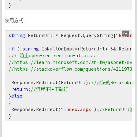
}
使用方式↓
string
 ReturnUrl = Request.QueryString[
"Return
if
 (!
string
.IsNullOrEmpty(ReturnUrl) && Return
{
// 防止open-redirection-attacks 
//https://learn.microsoft.com/zh-tw/aspnet/mvc
//https://stackoverflow.com/questions/42119735
 Response.Redirect(ReturnUrl);
//合法的ReturnUr
return
;
//流程不往下執行
}
else
{

 Response.Redirect(
"Index.aspx"
);
//ReturnUr
}