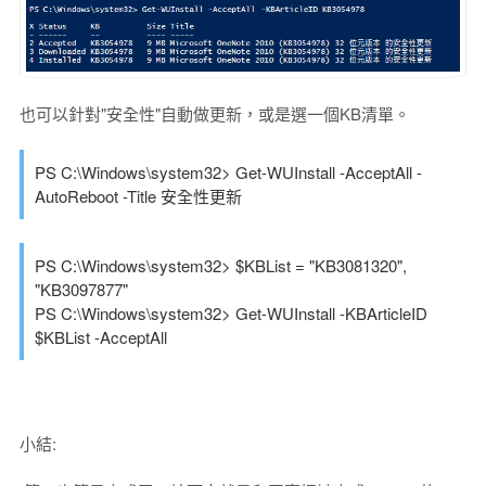
也可以針對"安全性"自動做更新，或是選一個KB清單。
PS C:\Windows\system32> Get-WUInstall -AcceptAll -
AutoReboot -Title 安全性更新
PS C:\Windows\system32> $KBList = "KB3081320",
"KB3097877"
PS C:\Windows\system32> Get-WUInstall -KBArticleID
$KBList -AcceptAll
小結: