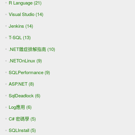
R Language (21)
Visual Studio (14)
Jenkins (14)
T-SQL (13)
.NET雜症排解指南 (10)
.NETOnLinux (9)
SQLPerformance (9)
ASP.NET (8)
SqlDeadlock (6)
Log應用 (6)
C# 密碼學 (5)
SQLInstall (5)