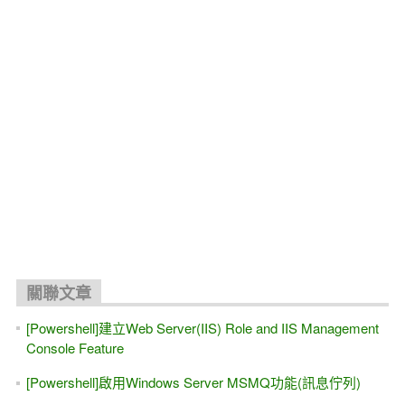
關聯文章
[Powershell]建立Web Server(IIS) Role and IIS Management
Console Feature
[Powershell]啟用Windows Server MSMQ功能(訊息佇列)