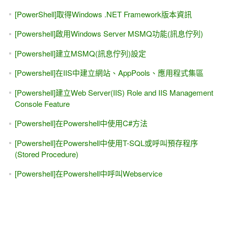
[PowerShell]取得Windows .NET Framework版本資訊
[Powershell]啟用Windows Server MSMQ功能(訊息佇列)
[Powershell]建立MSMQ(訊息佇列)設定
[Powershell]在IIS中建立網站、AppPools、應用程式集區
[Powershell]建立Web Server(IIS) Role and IIS Management
Console Feature
[Powershell]在Powershell中使用C#方法
[Powershell]在Powershell中使用T-SQL或呼叫預存程序
(Stored Procedure)
[Powershell]在Powershell中呼叫Webservice