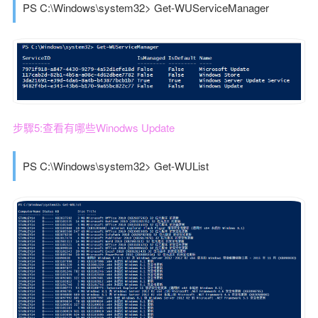
PS C:\Windows\system32> Get-WUServiceManager
步驟5:查看有哪些Winodws Update
PS C:\Windows\system32> Get-WUList