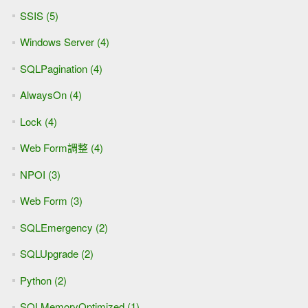
SSIS (5)
Windows Server (4)
SQLPagination (4)
AlwaysOn (4)
Lock (4)
Web Form調整 (4)
NPOI (3)
Web Form (3)
SQLEmergency (2)
SQLUpgrade (2)
Python (2)
SQLMemoryOptimized (1)