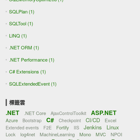
SQLPlan (1)
SQLTool (1)
LINQ (1)
.NET ORM (1)
.NET Performance (1)
C# Extensions (1)
SQLExtendedEvent (1)
標籤雲
.NET
ASP.NET
.NET Core
AjaxControlToolkit
C#
CI/CD
Azure
Excel
Bootstrap
Checkpoint
Jenkins
Linux
Fortify
Extended events
F2E
IIS
Lock
log4net
MachineLearning
Mono
MVC
NPOI