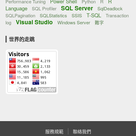
Power Shell
R
Performance Tuning
Python
R
SQL Server
Language
SQL Profiler
SqlDeadlock
T-SQL
SQLPagination
SQLStatistics
SSIS
Transaction
Visual Studio
log
Windows Server
難字
世界的走跳
服務規範
聯絡我們