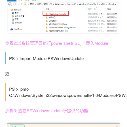
步驟2:以系統管理員執行power shell(ISE)，載入Module
PS > Import-Module PSWindowsUpdate
或
PS > ipmo
C:\Windows\System32\windowspowershell\v1.0\Modules\PSW
步驟3: 查看PSWindowsUpdate所提供的功能