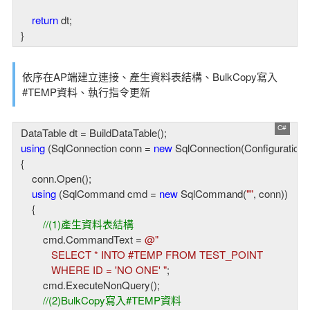
return
 dt;

}
依序在AP端建立連接、產生資料表結構、BulkCopy寫入
#TEMP資料、執行指令更新
using
 (SqlConnection conn = 
new
 SqlConnection(Configuration
{

    conn.Open();

using
 (SqlCommand cmd = 
new
 SqlCommand(
""
, conn))

    {

//(1)產生資料表結構
        cmd.CommandText = 
@" 

           SELECT * INTO #TEMP FROM TEST_POINT 

           WHERE ID = 'NO ONE' "
;

        cmd.ExecuteNonQuery();

//(2)BulkCopy寫入#TEMP資料