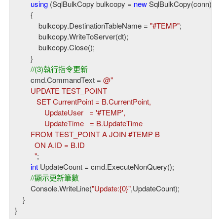
using
 (SqlBulkCopy bulkcopy = 
new
 SqlBulkCopy(conn))

        {

            bulkcopy.DestinationTableName = 
"#TEMP"
;

            bulkcopy.WriteToServer(dt);

            bulkcopy.Close();

        }

//(3)執行指令更新
        cmd.CommandText = 
@"

        UPDATE TEST_POINT 

           SET CurrentPoint = B.CurrentPoint,

               UpdateUser   = '#TEMP',

               UpdateTime   = B.UpdateTime

        FROM TEST_POINT A JOIN #TEMP B

          ON A.ID = B.ID 

          "
;

int
 UpdateCount = cmd.ExecuteNonQuery();

//顯示更新筆數
        Console.WriteLine(
"Update:{0}"
,UpdateCount);

    }

}