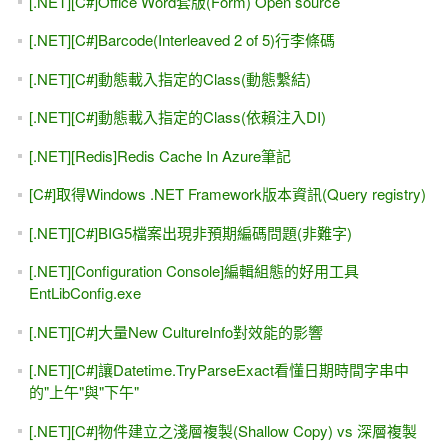
[.NET][C#]NPOI產生Excel報表(一)列印表頭資訊(xlsx)
[.NET][C#]Parse ISO8583筆記(十)無實體信用卡交易驗證碼
(CVV2)被駭？
[Azure]Web應用程式+SQL佈署(二)Azure服務設定
[.NET][C#]BIG5檔案出現非預期編碼問題(非難字)
[SQL Server][SQL CLR]無法載入檔案或組件(一)
[SQL Server]一次執行資料夾內的.sql 指令碼
[SQL Server][安裝]執行磁碟區維護工作(SQL Server 2016)
[SQL Server][In-Memory OLTP]記憶內資料表
BUCKET_COUNT預估
[SQL Server]檢查SQL Server真正使用到多少核心(Cores)
[.NET][NHibernate]Transaction中讀取不到剛剛寫入的資料
[SQL Server][DeakLock]觀察死結的工具(四)擴充事件