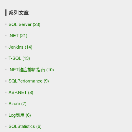
[SQL Server][T-SQL]新增資料表欄位(Default Value加上Not
Null)之續集(SQL冰魔法)
[.NET][C#.NET]走跳在Linux的人生(八).NET Core與Mono執
行
[Visual Studio]編譯器警告-找不到組件
Microsoft.Data.Tools.Schema.Sql.UnitTesting
[SQL Server]Dynamic Data Masking筆記(SQL Server 2016
新功能)
[.NET][C#]EBCDIC 轉 ASCII 字元編碼系統
[SQL Server]On Linux奇幻旅程(三) SQLCLR
[C#][.NET]Exclusive OR(XOR)⊕
[.NET][C#]Parse ISO8583筆記(七)PIN的驗證值(PVV)
[SSIS]參考C#組件