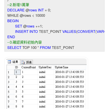
--2.新增1萬筆
DECLARE
 @
rows
INT
 = 
0
;
BEGIN
SET
 @
rows
 +=
1
;
INSERT
INTO
 TEST_POINT 
VALUES
(
CONVERT
(
VARC
END
--3.確認資料初始內容
SELECT
 TOP 
100
 * 
FROM
 TEST_POINT