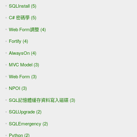
[SQL Server] BIG5難字寫入資料庫(BIG5篇)
[SQL Server]記憶體配置與效能
[.NET][C#]無法載入檔案或組件的新原因
[.NET][C#]Parse ISO8583筆記(一)Formatter
[SQL Server][AlwaysOn]交易紀錄備份後的截斷交易紀錄暫
時失靈
[Visual Studio][程式碼工具]Json格式產生Class(+SQL Server
2016)
[SQL Server]2014Express升級2014Developer Edition
[.NET][C#]動態載入指定的Class(依賴注入DI)
[SQL Server][T-SQL]查詢數值欄位中有沒有小數位數的值
[.NET][C#]讓Datetime.TryParseExact看懂日期時間字串中
的"上午"與"下午"