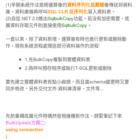
(1)早期系統作法是將運算後的
資料序列化並壓縮
後傳送到資料
庫，資料庫端再呼叫
SQL CLR 反序列化
寫入資料表。
(2)自從.NET 2.0推出
SqlbulkCopy
功能，若沒有加密需要，底
層資料存取元件則直接使用
SqlbulkCopy
。
一直以來，除了資料新增，運算後有時也進行更新或刪除動
作，現有系統流程處理這部分資料操作的流程:
1.先BulkCopy複製到實體資料表
2.再呼叫預存程序或執行T-SQL更新或刪除
要先建立實體資料表有點小麻煩，而且當schema變更時又要
同步修改，另外交付文件:資料庫清單、文件等...
先前重構底層元件時偶然發現幾種新作法，趕緊筆記下來
BulkUpdate方案二
:
using connection
{