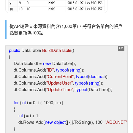
從AP端建立來源資料內容(1,000筆)，將符合名單內的帳戶
點數更新為100點
public
 DataTable 
BuildDataTable
(
{

    DataTable dt = 
new
 DataTable();

    dt.Columns.Add(
"ID"
, 
typeof
(
string
));

    dt.Columns.Add(
"CurrentPoint"
, 
typeof
(
decimal
));

    dt.Columns.Add(
"UpdateUser"
, 
typeof
(
string
));

    dt.Columns.Add(
"UpdateTime"
, 
typeof
(DateTime));

for
 (
int
 i = 
0
; i < 
1000
; i++)

    {

int
 j = i + 
1
;

        dt.Rows.Add(
new
object
[] { j.ToString(), 
100
, 
"ADO.NET"
, 
    }
