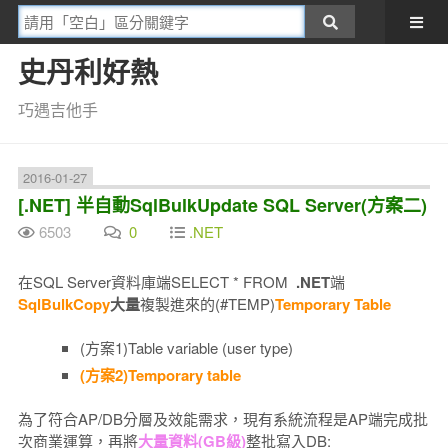
史丹利好熱
巧遇吉他手
2016-01-27
[.NET] 半自動SqlBulkUpdate SQL Server(方案二)
6503
0
.NET
在SQL Server資料庫端SELECT * FROM
.NET
端
Sql
B
ulkCopy
大量
複製進來的(#TEMP)
Temporary Table
(方案1)Table variable (user type)
(方案2)Temporary table
為了符合AP/DB分層及效能需求，現有系統流程是AP端完成批
次商業運算，再將
大量資料(GB級)
整批寫入DB: