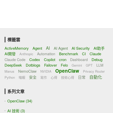
標籤雲
AI
ActiveMemory
Agent
AI Agent
AI Security
AI助手
AI開發
Benchmark
CI
Claude
Automation
Anthropic
Codex
Copilot
cron
Debug
Claude Code
Dashboard
DeepSeek
Dotblogs
Failover
Felo
LLM
Gemini
GPT
OpenClaw
NemoClaw
Manus
NVIDIA
Privacy Router
自動化
安全
日常
Python
喵蝦
寫作
心得
技術心得
系列文章
OpenClaw (34)
AI 技術 (3)