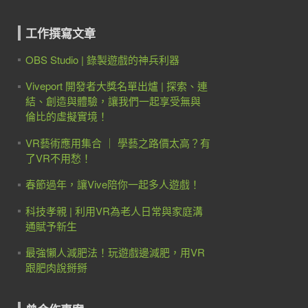
工作撰寫文章
OBS Studio | 錄製遊戲的神兵利器
Viveport 開發者大獎名單出爐 | 探索、連
結、創造與體驗，讓我們一起享受無與
倫比的虛擬實境！
VR藝術應用集合 ｜ 學藝之路價太高？有
了VR不用愁！
春節過年，讓Vive陪你一起多人遊戲！
科技孝親 | 利用VR為老人日常與家庭溝
通賦予新生
最強懶人減肥法！玩遊戲邊減肥，用VR
跟肥肉說掰掰