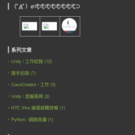
（ﾟДﾟ）σ弌弌弌弌弌弌弌弌⊃
系列文章
Unity / 工作紀錄 (12)
隨手記錄 (7)
CocoCreator / 工作 (3)
Unity / 虛擬搖桿 (2)
HTC Vive 論壇疑難排解 (1)
Python / 網路爬蟲 (1)