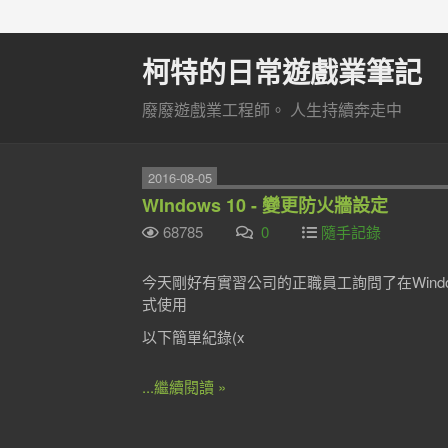
柯特的日常遊戲業筆記
廢廢遊戲業工程師。 人生持續奔走中
2016-08-05
WIndows 10 - 變更防火牆設定
68785
0
隨手記錄
今天剛好有實習公司的正職員工詢問了在Wind
式使用
以下簡單紀錄(x
...繼續閱讀 »