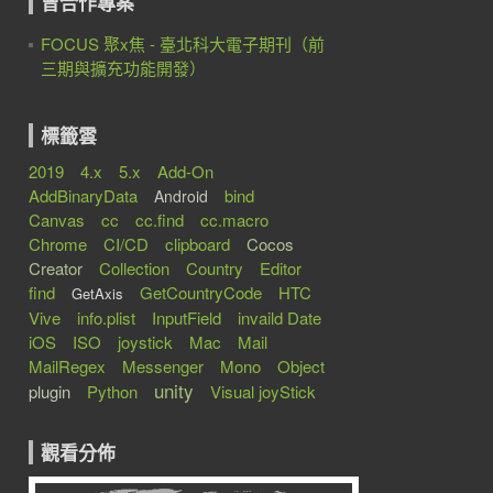
曾合作專案
FOCUS 聚x焦 - 臺北科大電子期刊（前
三期與擴充功能開發）
標籤雲
2019
4.x
5.x
Add-On
AddBinaryData
bind
Android
Canvas
cc
cc.find
cc.macro
Chrome
CI/CD
clipboard
Cocos
Creator
Collection
Country
Editor
find
GetCountryCode
HTC
GetAxis
Vive
info.plist
InputField
invaild Date
iOS
ISO
joystick
Mac
Mail
MailRegex
Messenger
Mono
Object
unity
plugin
Python
Visual joyStick
觀看分佈