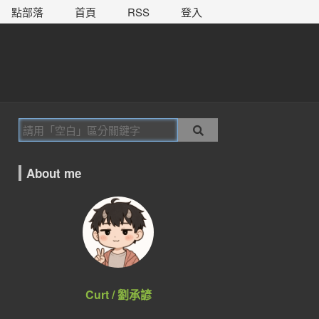
點部落
首頁
RSS
登入
About me
Curt / 劉承諺