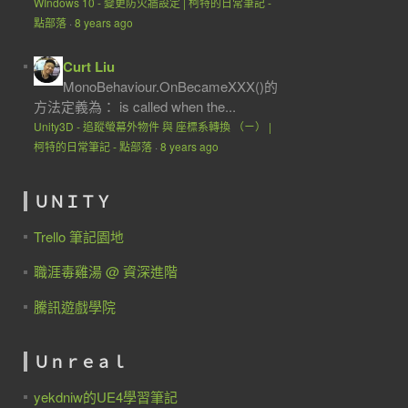
WIndows 10 - 變更防火牆設定 | 柯特的日常筆記 -
點部落
·
8 years ago
Curt Liu
MonoBehaviour.OnBecameXXX()的
方法定義為： is called when the...
Unity3D - 追蹤螢幕外物件 與 座標系轉換 （ㄧ） |
柯特的日常筆記 - 點部落
·
8 years ago
ＵＮＩＴＹ
Trello 筆記園地
職涯毒雞湯 @ 資深進階
騰訊遊戲學院
Ｕｎｒｅａｌ
yekdniw的UE4學習筆記