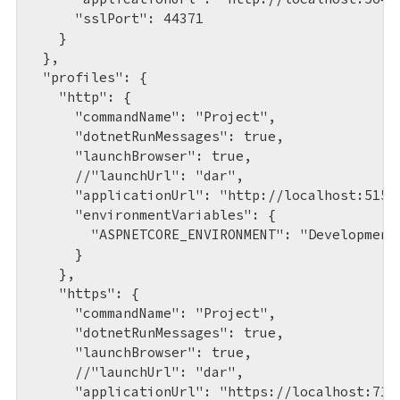
      "sslPort": 44371

    }

  },

  "profiles": {

    "http": {

      "commandName": "Project",

      "dotnetRunMessages": true,

      "launchBrowser": true,

      //"launchUrl": "dar",

      "applicationUrl": "http://localhost:5153"
      "environmentVariables": {

        "ASPNETCORE_ENVIRONMENT": "Development"
      }

    },

    "https": {

      "commandName": "Project",

      "dotnetRunMessages": true,

      "launchBrowser": true,

      //"launchUrl": "dar",

      "applicationUrl": "https://localhost:7162