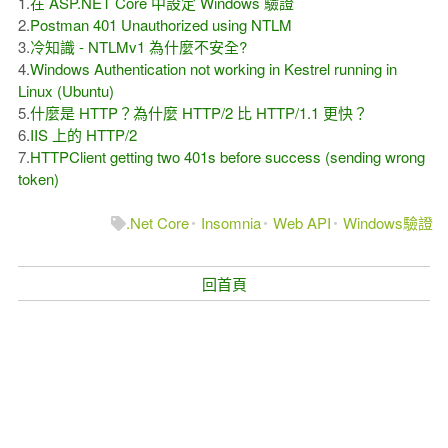
1.
在 ASP.NET Core 中設定 Windows 驗證
2.
Postman 401 Unauthorized using NTLM
3.
冷知識 - NTLMv1 為什麼不安全?
4.
Windows Authentication not working in Kestrel running in
Linux (Ubuntu)
5.
什麼是 HTTP？為什麼 HTTP/2 比 HTTP/1.1 更快？
6.
IIS 上的 HTTP/2
7.
HTTPClient getting two 401s before success (sending wrong
token)
.Net Core
Insomnia
Web API
Windows驗證
回首頁