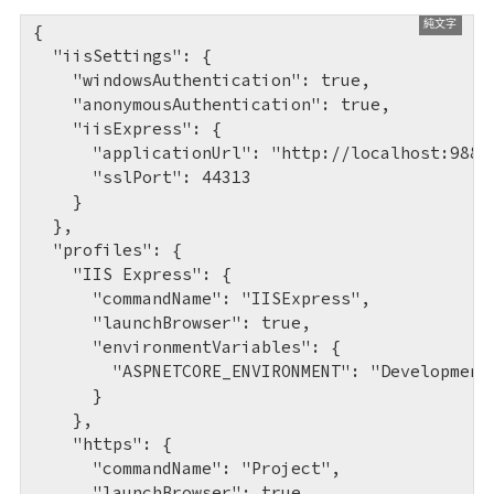
{

  "iisSettings": {

    "windowsAuthentication": true,

    "anonymousAuthentication": true,

    "iisExpress": {

      "applicationUrl": "http://localhost:9881"
      "sslPort": 44313

    }

  },

  "profiles": {

    "IIS Express": {

      "commandName": "IISExpress",

      "launchBrowser": true,

      "environmentVariables": {

        "ASPNETCORE_ENVIRONMENT": "Development"
      }

    },

    "https": {

      "commandName": "Project",

      "launchBrowser": true,
