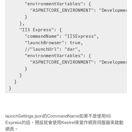
      "environmentVariables": {

        "ASPNETCORE_ENVIRONMENT": "Development"
      }

    },

    "IIS Express": {

      "commandName": "IISExpress",

      "launchBrowser": true,

      //"launchUrl": "dar",

      "environmentVariables": {

        "ASPNETCORE_ENVIRONMENT": "Development"
      }

    }

  }

launchSettings.json的CommandName如果不是使用IIS
Express的話，預設就會使用Kestrel來當作網頁伺服器來啟動
網頁。