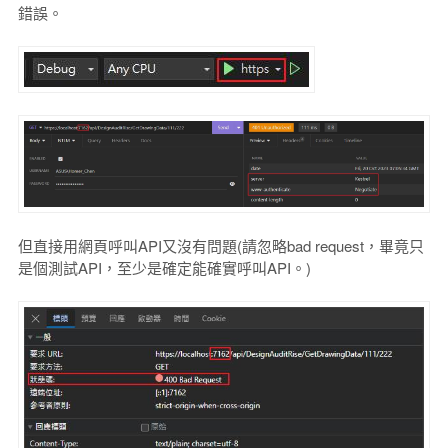
錯誤。
但直接用網頁呼叫API又沒有問題(請忽略bad request，畢竟只
是個測試API，至少是確定能確實呼叫API。)