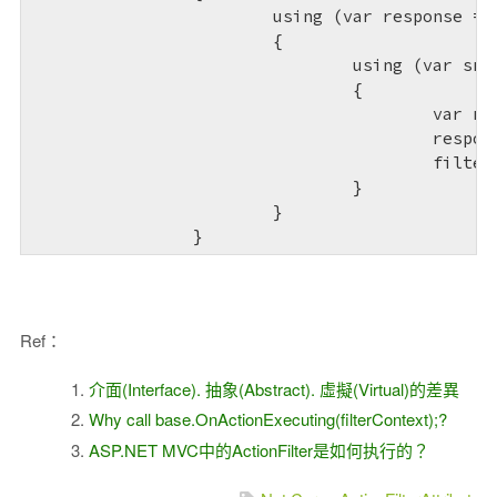
			using (var response = exWeb.Response.GetResponseStream())

			{

				using (var sr = new StreamReader(response, Encoding.UTF8))

				{

					var responseMsg = sr.ReadToEnd().ToString();

					response.Close();                                                                                                    

					filterContext.Result = new HttpStatusCodeResult((exWeb.Response as HttpWebResponse).StatusCode, $"darType OnActionExecuting error：{responseMsg}");

				}

			}

		}
Ref：
介面(Interface). 抽象(Abstract). 虛擬(Virtual)的差異
Why call base.OnActionExecuting(filterContext);?
ASP.NET MVC中的ActionFilter是如何执行的？