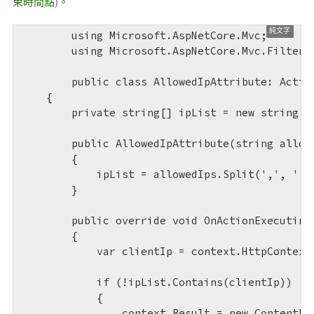
束時間點
)。
	using Microsoft.AspNetCore.Mvc;

	using Microsoft.AspNetCore.Mvc.Filters;

	public class AllowedIpAttribute: ActionFilterAttribute

    {

        private string[] ipList = new string[] 
        public AllowedIpAttribute(string allowe
        {

            ipList = allowedIps.Split(',', ';')
        }

        public override void OnActionExecuting(
        {

            var clientIp = context.HttpContext
            if (!ipList.Contains(clientIp)) 

            {

                context.Result = new ContentRes