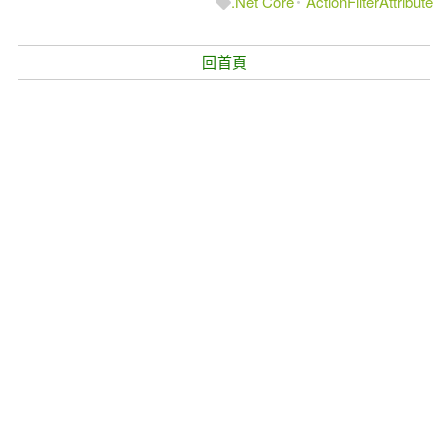
.Net Core
ActionFilterAttribute
回首頁