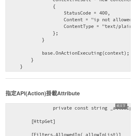
                {

                    StatusCode = 400,

                    Content = "ip not allowed!!
                    ContentType = "text/plain; 
                };

            }

            base.OnActionExecuting(context);

        }

    }
指定API(Action)掛載Attribute
		private const string _allowIpList = "172.21.130.8,172.22.136.54,172.22.136.97,::1,127.0.0.1";

        [HttpGet]

        [Filters.AllowedIp(_allowIpList)]
