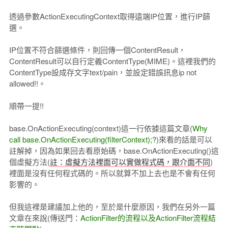
透過參數ActionExecutingContext取得遠端IP位置，進行IP篩
選。
IP位置不符合篩選條件，則回傳一個ContentResult，
ContentResult可以自行定義ContentType(MIME)。這裡我們的
ContentType設成存文字text/pain，並設定錯誤訊息ip not
allowed!!。
順帶一提!!
base.OnActionExecuting(context)這一行依據這篇文章(
Why
call base.OnActionExecuting(filterContext);?
)來看的話是可以
註解掉，因為如果回去看原始碼，base.OnActionExecuting()這
個虛擬方法(
註：虛擬方法裡面可以實做程式碼，跟介面不同
)
裡面是沒有任何程式碼的。所以就算不加上去也是不會有任何
影響的。
但我這裡是建議加上他的，至於是什麼原因，我們在另外一篇
文章在來說(傳送門：
ActionFilter的流程以及ActionFilter流程結