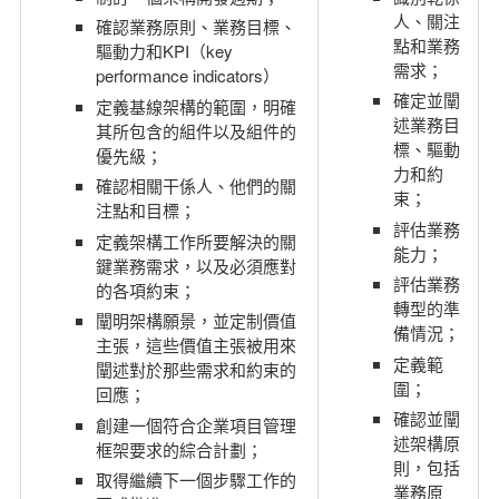
人、關注
確認業務原則、業務目標、
點和業務
驅動力和KPI（key
需求；
performance indicators）
確定並闡
定義基線架構的範圍，明確
述業務目
其所包含的組件以及組件的
標、驅動
優先級
；
力和約
確認相關干係人、他們的關
束；
注點和目標；
評估業務
定義架構工作所要解決的關
能力；
鍵業務需求，以及必須應對
評估業務
的各項約束
；
轉型的準
闡明架構願景，並定制價值
備情況；
主張，這些價值主張被用來
定義範
闡述對於那些需求和約束的
圍；
回應
；
確認並闡
創建一個符合企業項目管理
述架構原
框架要求的綜合計劃；
則，包括
取得繼續下一個步驟工作的
業務原