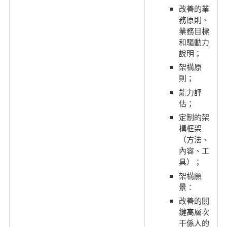
改善的業
務原則、
業務目標
和驅動力
說明；
架構原
則；
能力評
估；
定制的架
構框架
（方法、
內容、工
具）；
架構願
景：
改善的關
鍵高層次
干係人的