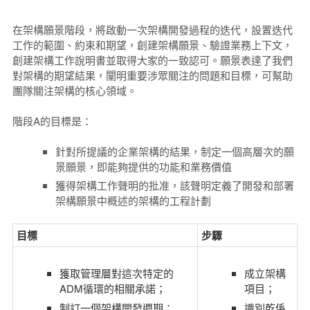
在架構願景階段，將啟動一次架構開發過程的迭代，設置迭代
工作的範圍、約束和期望，創建架構願景、驗證業務上下文，
創建架構工作說明書並取得大家的一致認可。
願景表達了我們
對架構的期望結果，闡明重要涉眾關注的問題和目標，可幫助
團隊關注架構的核心領域。
階段A的目標是：
針對所提議的企業架構的結果，制定一個高層次的願
景願景，即能夠提供的功能和業務價值
獲得架構工作聲明的批准，該聲明定義了開發和部署
架構願景中概述的架構的工程計劃
目標
步驟
獲取管理層對這次特定的
成立架構
ADM循環的相關承諾；
項目；
制訂一個架構開發週期；
識別乾係