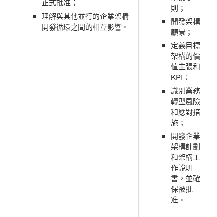
正式批准；
則；
理解與其他並行的企業架構
開發架構
開發循環之間的相互影響
。
願景；
定義目標
架構的價
值主張和
KPI；
識別業務
轉型風險
和應對措
施；
開發企業
架構計劃
和架構工
作說明
書，並確
保被批
准。